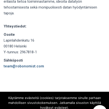
erilaista tietoa toiminnastamme, ideoita datatyön
tehostamisesta sekä monipuolisesti datan hyödyntämisen
tapoja.
Yhteystiedot:
Osoite
Lapinlahdenkatu 16
00180 Helsinki
Y-tunnus: 2967818-1
Sähköposti
team@robonomist.com
Käytämme evästeitä (cookies) tarjotaksemme sinulle parhaan
mahdollisen sivustokokemuksen. Jatkamalla sivuston käyttöä
hyväksyt evästeet.