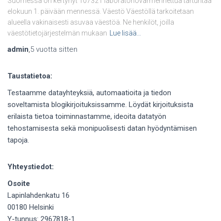
Suomessa on kertynyt 107321 laboratoriovarmennettua tartuntaa
elokuun 1. päivään mennessä. Väestö Väestöllä tarkoitetaan
alueella vakinaisesti asuvaa väestöä. Ne henkilöt, joilla
väestötietojärjestelmän mukaan
Lue lisää…
admin
,
5 vuotta
sitten
Taustatietoa:
Testaamme datayhteyksiä, automaatioita ja tiedon
soveltamista blogikirjoituksissamme. Löydät kirjoituksista
erilaista tietoa toiminnastamme, ideoita datatyön
tehostamisesta sekä monipuolisesti datan hyödyntämisen
tapoja.
Yhteystiedot:
Osoite
Lapinlahdenkatu 16
00180 Helsinki
Y-tunnus: 2967818-1