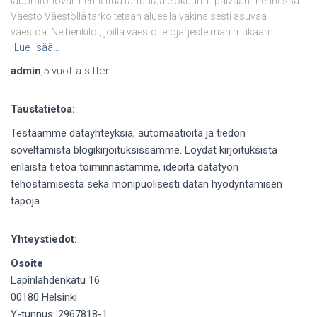
laboratoriovarmennettua tartuntaa elokuun 1. päivään mennessä.
Väestö Väestöllä tarkoitetaan alueella vakinaisesti asuvaa
väestöä. Ne henkilöt, joilla väestötietojärjestelmän mukaan
Lue lisää…
admin
,
5 vuotta
sitten
Taustatietoa:
Testaamme datayhteyksiä, automaatioita ja tiedon
soveltamista blogikirjoituksissamme. Löydät kirjoituksista
erilaista tietoa toiminnastamme, ideoita datatyön
tehostamisesta sekä monipuolisesti datan hyödyntämisen
tapoja.
Yhteystiedot:
Osoite
Lapinlahdenkatu 16
00180 Helsinki
Y-tunnus: 2967818-1