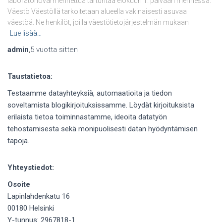
laboratoriovarmennettua tartuntaa elokuun 1. päivään mennessä.
Väestö Väestöllä tarkoitetaan alueella vakinaisesti asuvaa
väestöä. Ne henkilöt, joilla väestötietojärjestelmän mukaan
Lue lisää…
admin
,
5 vuotta
sitten
Taustatietoa:
Testaamme datayhteyksiä, automaatioita ja tiedon
soveltamista blogikirjoituksissamme. Löydät kirjoituksista
erilaista tietoa toiminnastamme, ideoita datatyön
tehostamisesta sekä monipuolisesti datan hyödyntämisen
tapoja.
Yhteystiedot:
Osoite
Lapinlahdenkatu 16
00180 Helsinki
Y-tunnus: 2967818-1