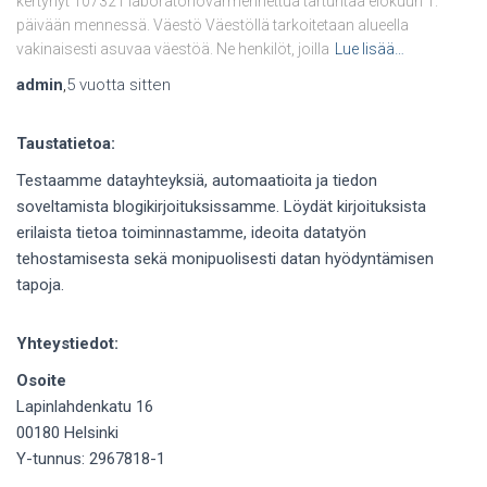
kertynyt 107321 laboratoriovarmennettua tartuntaa elokuun 1.
päivään mennessä. Väestö Väestöllä tarkoitetaan alueella
vakinaisesti asuvaa väestöä. Ne henkilöt, joilla
Lue lisää…
admin
,
5 vuotta
sitten
Taustatietoa:
Testaamme datayhteyksiä, automaatioita ja tiedon
soveltamista blogikirjoituksissamme. Löydät kirjoituksista
erilaista tietoa toiminnastamme, ideoita datatyön
tehostamisesta sekä monipuolisesti datan hyödyntämisen
tapoja.
Yhteystiedot:
Osoite
Lapinlahdenkatu 16
00180 Helsinki
Y-tunnus: 2967818-1