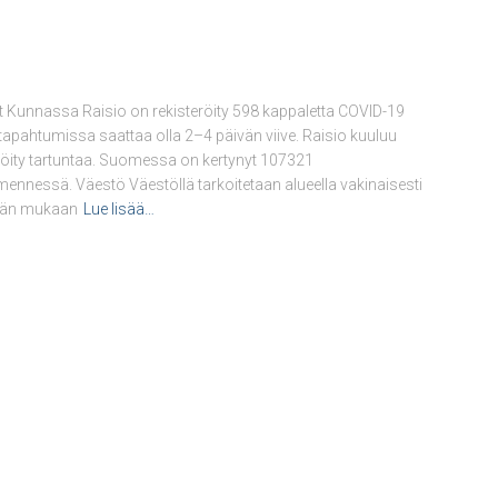
 Kunnassa Raisio on rekisteröity 598 kappaletta COVID-19
a tapahtumissa saattaa olla 2–4 päivän viive. Raisio kuuluu
eröity tartuntaa. Suomessa on kertynyt 107321
ennessä. Väestö Väestöllä tarkoitetaan alueella vakinaisesti
elmän mukaan
Lue lisää…