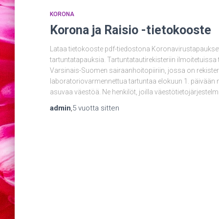
KORONA
Korona ja Raisio -tietokooste
Lataa tietokooste pdf-tiedostona Koronavirustapaukset
tartuntatapauksia. Tartuntatautirekisteriin ilmoitetuiss
Varsinais-Suomen sairaanhoitopiiriin, jossa on rekist
laboratoriovarmennettua tartuntaa elokuun 1. päivään m
asuvaa väestöä. Ne henkilöt, joilla väestötietojärjest
admin
,
5 vuotta
sitten