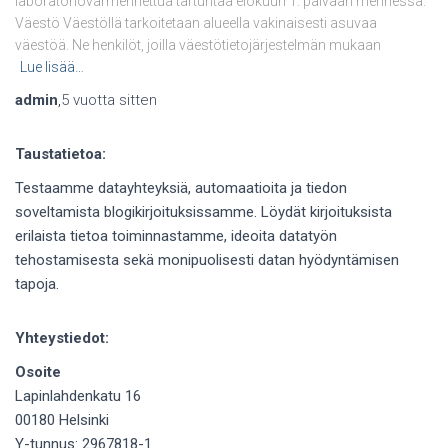
laboratoriovarmennettua tartuntaa elokuun 1. päivään mennessä.
Väestö Väestöllä tarkoitetaan alueella vakinaisesti asuvaa
väestöä. Ne henkilöt, joilla väestötietojärjestelmän mukaan
Lue lisää…
admin
,
5 vuotta
sitten
Taustatietoa:
Testaamme datayhteyksiä, automaatioita ja tiedon
soveltamista blogikirjoituksissamme. Löydät kirjoituksista
erilaista tietoa toiminnastamme, ideoita datatyön
tehostamisesta sekä monipuolisesti datan hyödyntämisen
tapoja.
Yhteystiedot:
Osoite
Lapinlahdenkatu 16
00180 Helsinki
Y-tunnus: 2967818-1