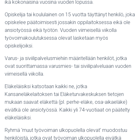
ikä kokonaisina vuosina vuoden lopussa.
Opiskelija tai koululainen on 15 vuotta täyttänyt henkilö, joka
opiskelee päätoimisesti jossakin oppilaitoksessa eikä ole
ansiotyössä eikä työtön. Vuoden viimeisellä viikolla
työvoimakoulutuksessa olevat lasketaan myös
opiskelijoiksi.
Varus- ja siviilipalvelusmiehiin määritellään henkilöt, jotka
ovat suorittamassa varusmies- tai siviilipalveluaan vuoden
viimeisellä viikolla.
Eläkeläisiksi katsotaan kaikki ne, jotka
Kansaneläkelaitoksen tai Eläketurvakeskuksen tietojen
mukaan saavat eläkettä (pl. perhe-eläke, osa-aikaeläke)
eivätkä ole ansiotyössä. Kaikki yli 74-vuotiaat on päätelty
eläkeläisiksi.
Ryhmä ‘muut työvoiman ulkopuolella olevat’ muodostuu
henkilöistä, jotka ovat työvoiman ulkopuolella eivätkä