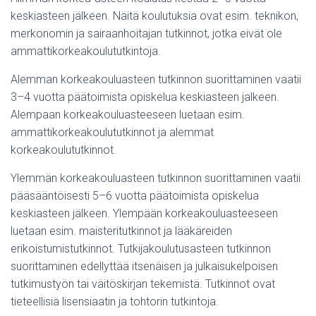
keskiasteen jälkeen. Näitä koulutuksia ovat esim. teknikon,
merkonomin ja sairaanhoitajan tutkinnot, jotka eivät ole
ammattikorkeakoulututkintoja.
Alemman korkeakouluasteen tutkinnon suorittaminen vaatii
3–4 vuotta päätoimista opiskelua keskiasteen jalkeen.
Alempaan korkeakouluasteeseen luetaan esim.
ammattikorkeakoulututkinnot ja alemmat
korkeakoulututkinnot.
Ylemmän korkeakouluasteen tutkinnon suorittaminen vaatii
pääsääntöisesti 5–6 vuotta päätoimista opiskelua
keskiasteen jälkeen. Ylempään korkeakouluasteeseen
luetaan esim. maisteritutkinnot ja lääkäreiden
erikoistumistutkinnot. Tutkijakoulutusasteen tutkinnon
suorittaminen edellyttää itsenäisen ja julkaisukelpoisen
tutkimustyön tai väitöskirjan tekemistä. Tutkinnot ovat
tieteellisiä lisensiaatin ja tohtorin tutkintoja.