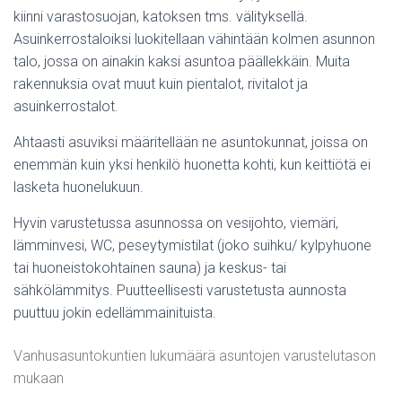
kiinni varastosuojan, katoksen tms. välityksellä.
Asuinkerrostaloiksi luokitellaan vähintään kolmen asunnon
talo, jossa on ainakin kaksi asuntoa päällekkäin. Muita
rakennuksia ovat muut kuin pientalot, rivitalot ja
asuinkerrostalot.
Ahtaasti asuviksi määritellään ne asuntokunnat, joissa on
enemmän kuin yksi henkilö huonetta kohti, kun keittiötä ei
lasketa huonelukuun.
Hyvin varustetussa asunnossa on vesijohto, viemäri,
lämminvesi, WC, peseytymistilat (joko suihku/ kylpyhuone
tai huoneistokohtainen sauna) ja keskus- tai
sähkölämmitys. Puutteellisesti varustetusta aunnosta
puuttuu jokin edellämmainituista.
Vanhusasuntokuntien lukumäärä asuntojen varustelutason
mukaan