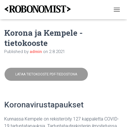
T
O
G
Korona ja Kempele -
G
L
tietokooste
E
N
Published by
admin
on
2.8.2021
A
V
I
G
A
LATAA TIETOKOOSTE PDF-TIEDOSTONA
T
I
O
N
Koronavirustapaukset
Kunnassa Kempele on rekisteröity 127 kappaletta COVID-
19 tartuntatapauksia. Tartuntatautirekisteriin ilmoitetuissa