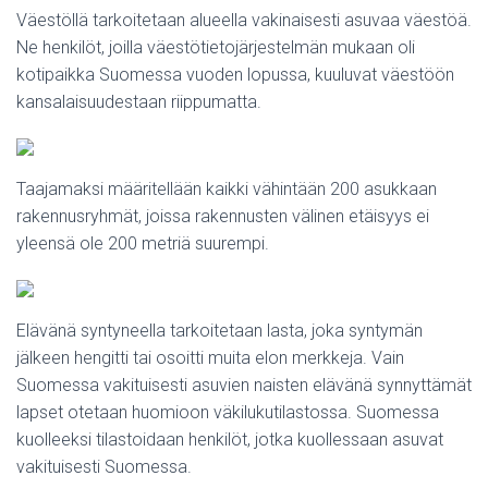
Väestöllä tarkoitetaan alueella vakinaisesti asuvaa väestöä.
Ne henkilöt, joilla väestötietojärjestelmän mukaan oli
kotipaikka Suomessa vuoden lopussa, kuuluvat väestöön
kansalaisuudestaan riippumatta.
Taajamaksi määritellään kaikki vähintään 200 asukkaan
rakennusryhmät, joissa rakennusten välinen etäisyys ei
yleensä ole 200 metriä suurempi.
Elävänä syntyneella tarkoitetaan lasta, joka syntymän
jälkeen hengitti tai osoitti muita elon merkkeja. Vain
Suomessa vakituisesti asuvien naisten elävänä synnyttämät
lapset otetaan huomioon väkilukutilastossa. Suomessa
kuolleeksi tilastoidaan henkilöt, jotka kuollessaan asuvat
vakituisesti Suomessa.