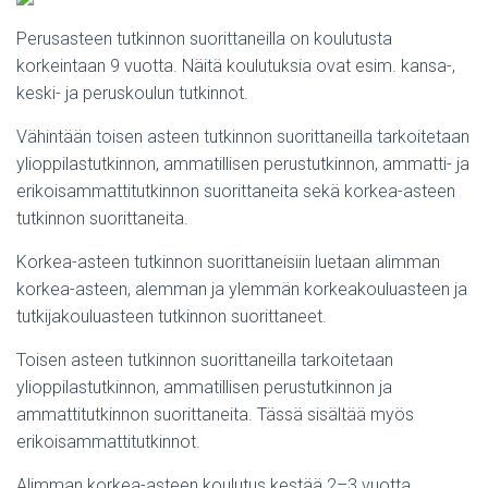
Perusasteen tutkinnon suorittaneilla on koulutusta
korkeintaan 9 vuotta. Näitä koulutuksia ovat esim. kansa-,
keski- ja peruskoulun tutkinnot.
Vähintään toisen asteen tutkinnon suorittaneilla tarkoitetaan
ylioppilastutkinnon, ammatillisen perustutkinnon, ammatti- ja
erikoisammattitutkinnon suorittaneita sekä korkea-asteen
tutkinnon suorittaneita.
Korkea-asteen tutkinnon suorittaneisiin luetaan alimman
korkea-asteen, alemman ja ylemmän korkeakouluasteen ja
tutkijakouluasteen tutkinnon suorittaneet.
Toisen asteen tutkinnon suorittaneilla tarkoitetaan
ylioppilastutkinnon, ammatillisen perustutkinnon ja
ammattitutkinnon suorittaneita. Tässä sisältää myös
erikoisammattitutkinnot.
Alimman korkea-asteen koulutus kestää 2–3 vuotta