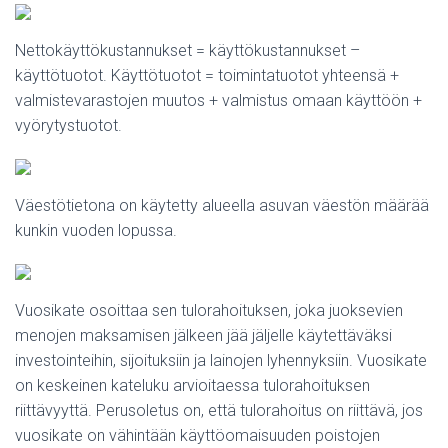
Nettokäyttökustannukset = käyttökustannukset –
käyttötuotot. Käyttötuotot = toimintatuotot yhteensä +
valmistevarastojen muutos + valmistus omaan käyttöön +
vyörytystuotot.
Väestötietona on käytetty alueella asuvan väestön määrää
kunkin vuoden lopussa.
Vuosikate osoittaa sen tulorahoituksen, joka juoksevien
menojen maksamisen jälkeen jää jäljelle käytettäväksi
investointeihin, sijoituksiin ja lainojen lyhennyksiin. Vuosikate
on keskeinen kateluku arvioitaessa tulorahoituksen
riittävyyttä. Perusoletus on, että tulorahoitus on riittävä, jos
vuosikate on vähintään käyttöomaisuuden poistojen