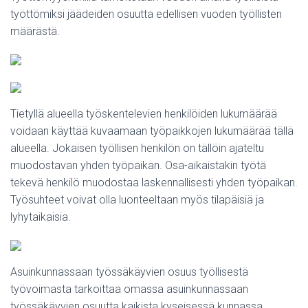
työttömiksi jäädeiden osuutta edellisen vuoden työllisten
määrästä.
Tietyllä alueella työskentelevien henkilöiden lukumäärää
voidaan käyttää kuvaamaan työpaikkojen lukumäärää tällä
alueella. Jokaisen työllisen henkilön on tällöin ajateltu
muodostavan yhden työpaikan. Osa-aikaistakin työtä
tekevä henkilö muodostaa laskennallisesti yhden työpaikan.
Työsuhteet voivat olla luonteeltaan myös tilapäisiä ja
lyhytaikaisia.
Asuinkunnassaan työssäkäyvien osuus työllisestä
työvoimasta tarkoittaa omassa asuinkunnassaan
työssäkäyvien osuutta kaikista kyseisessä kunnassa