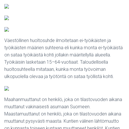
Väestöllinen huoltosuhde ilmoitetaan ei-työikäisten ja
työikäisten määrien suhteena eli kuinka monta ei-työikäistä
on sataa työikäistä kohti jollakin määritellyllä alueella.
Työikäisiin lasketaan 15–64-vuotiaat. Taloudellisella
huoltosuhteella mitataan, kuinka monta työvoiman
ulkopuolella olevaa ja työtöntä on sataa työllistä kohti.
Maahanmuuttanut on henkilö, joka on tilastovuoden aikana
muuttanut vakinaisesti asumaan Suomeen.
Maastamuuttanut on henkilö, joka on tilastovuoden aikana
muuttanut pysyvästi maasta. Kuntien välinen lähtömuutto
on kunnasta toiseen kuntaan muuttaneet henkilöt. Kuntien