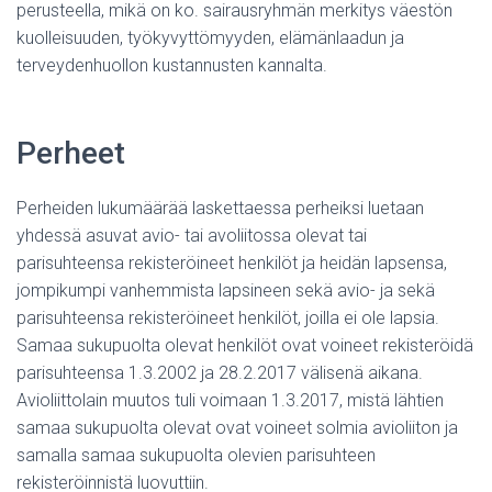
perusteella, mikä on ko. sairausryhmän merkitys väestön
kuolleisuuden, työkyvyttömyyden, elämänlaadun ja
terveydenhuollon kustannusten kannalta.
Perheet
Perheiden lukumäärää laskettaessa perheiksi luetaan
yhdessä asuvat avio- tai avoliitossa olevat tai
parisuhteensa rekisteröineet henkilöt ja heidän lapsensa,
jompikumpi vanhemmista lapsineen sekä avio- ja sekä
parisuhteensa rekisteröineet henkilöt, joilla ei ole lapsia.
Samaa sukupuolta olevat henkilöt ovat voineet rekisteröidä
parisuhteensa 1.3.2002 ja 28.2.2017 välisenä aikana.
Avioliittolain muutos tuli voimaan 1.3.2017, mistä lähtien
samaa sukupuolta olevat ovat voineet solmia avioliiton ja
samalla samaa sukupuolta olevien parisuhteen
rekisteröinnistä luovuttiin.