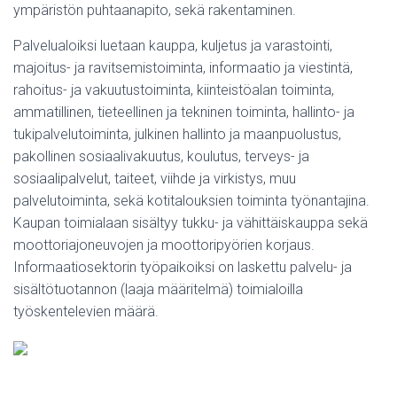
ympäristön puhtaanapito, sekä rakentaminen.
Palvelualoiksi luetaan kauppa, kuljetus ja varastointi,
majoitus- ja ravitsemistoiminta, informaatio ja viestintä,
rahoitus- ja vakuutustoiminta, kiinteistöalan toiminta,
ammatillinen, tieteellinen ja tekninen toiminta, hallinto- ja
tukipalvelutoiminta, julkinen hallinto ja maanpuolustus,
pakollinen sosiaalivakuutus, koulutus, terveys- ja
sosiaalipalvelut, taiteet, viihde ja virkistys, muu
palvelutoiminta, sekä kotitalouksien toiminta työnantajina.
Kaupan toimialaan sisältyy tukku- ja vähittäiskauppa sekä
moottoriajoneuvojen ja moottoripyörien korjaus.
Informaatiosektorin työpaikoiksi on laskettu palvelu- ja
sisältötuotannon (laaja määritelmä) toimialoilla
työskentelevien määrä.