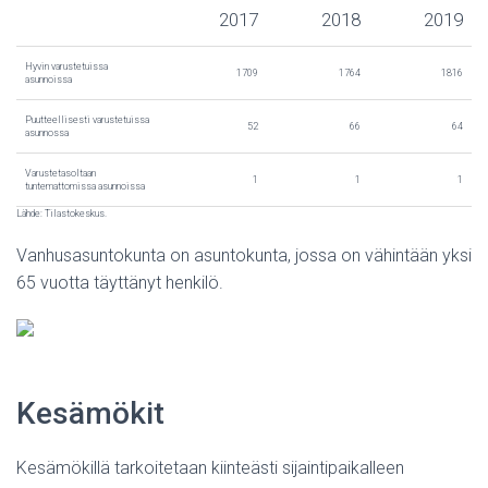
2017
2018
2019
Hyvin varustetuissa
1709
1764
1816
asunnoissa
Puutteellisesti varustetuissa
52
66
64
asunnossa
Varustetasoltaan
1
1
1
tuntemattomissa asunnoissa
Lähde: Tilastokeskus.
Vanhusasuntokunta on asuntokunta, jossa on vähintään yksi
65 vuotta täyttänyt henkilö.
Kesämökit
Kesämökillä tarkoitetaan kiinteästi sijaintipaikalleen