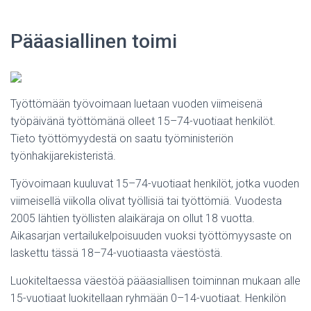
Pääasiallinen toimi
Työttömään työvoimaan luetaan vuoden viimeisenä
työpäivänä työttömänä olleet 15–74-vuotiaat henkilöt.
Tieto työttömyydestä on saatu työministeriön
työnhakijarekisteristä.
Työvoimaan kuuluvat 15–74-vuotiaat henkilöt, jotka vuoden
viimeisellä viikolla olivat työllisiä tai työttömiä. Vuodesta
2005 lähtien työllisten alaikäraja on ollut 18 vuotta.
Aikasarjan vertailukelpoisuuden vuoksi työttömyysaste on
laskettu tässä 18–74-vuotiaasta väestöstä.
Luokiteltaessa väestöä pääasiallisen toiminnan mukaan alle
15-vuotiaat luokitellaan ryhmään 0–14-vuotiaat. Henkilön