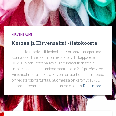
HIRVENSALMI
Korona ja Hirvensalmi -tietokooste
Lataa tietokooste pdf-tiedostona Koronavirustapaukset
Kunnassa Hirvensalmi on rekisteröity 18 kappaletta
COVID-19 tartuntatapauksia. Tartuntatautirekisteriin
ilmoitetuissa tapahtumissa saattaa olla 2–4 päivän viive.
Hirvensalmi kuuluu Etelä-Savon sairaanhoitopiiriin, jossa
on rekisteröity tartuntaa. Suomessa on kertynyt 107321
laboratoriovarmennettua tartuntaa elokuun
Read more…