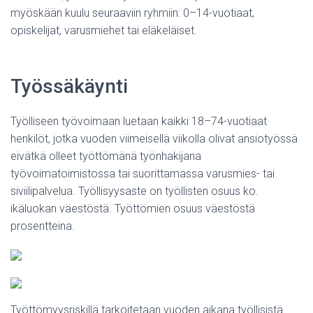
myöskään kuulu seuraaviin ryhmiin: 0–14-vuotiaat,
opiskelijat, varusmiehet tai eläkeläiset.
Työssäkäynti
Työlliseen työvoimaan luetaan kaikki 18–74-vuotiaat
henkilöt, jotka vuoden viimeisellä viikolla olivat ansiotyössä
eivätkä olleet työttömänä työnhakijana
työvoimatoimistossa tai suorittamassa varusmies- tai
siviilipalvelua. Työllisyysaste on työllisten osuus ko.
ikäluokan väestöstä. Työttömien osuus väestöstä
prosentteina.
Työttömyysriskillä tarkoitetaan vuoden aikana työllisistä