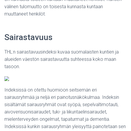
välinen tulomuutto on toisesta kunnasta kuntaan
muuttaneet henkilöt.
Sairastavuus
THL:n sairastavuusindeksi kuvaa suomalaisten kuntien ja
alueiden väestön sairastavuutta suhteessa koko maan
tasoon.
Indeksissä on otettu huomioon seitsemän eri
sairausryhmää ja neljä eri painotusnäkökulmaa. Indeksin
sisältämät sairausryhmät ovat syöpä, sepelvaltimotauti,
aivoverisuonisairaudet, tuki- ja liikuntaelinsairaudet,
mielenterveyden ongelmat, tapaturmat ja dementia.
Indeksissä kunkin sairausryhmän yleisyyttä painotetaan sen