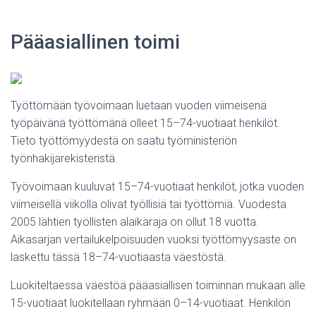
Pääasiallinen toimi
Työttömään työvoimaan luetaan vuoden viimeisenä
työpäivänä työttömänä olleet 15–74-vuotiaat henkilöt.
Tieto työttömyydestä on saatu työministeriön
työnhakijarekisteristä.
Työvoimaan kuuluvat 15–74-vuotiaat henkilöt, jotka vuoden
viimeisellä viikolla olivat työllisiä tai työttömiä. Vuodesta
2005 lähtien työllisten alaikäraja on ollut 18 vuotta.
Aikasarjan vertailukelpoisuuden vuoksi työttömyysaste on
laskettu tässä 18–74-vuotiaasta väestöstä.
Luokiteltaessa väestöä pääasiallisen toiminnan mukaan alle
15-vuotiaat luokitellaan ryhmään 0–14-vuotiaat. Henkilön