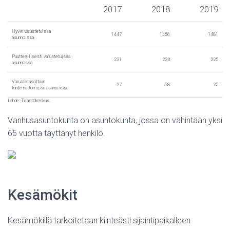
2017
2018
2019
Hyvin varustetuissa
1447
1456
1481
asunnoissa
Puutteellisesti varustetuissa
231
233
225
asunnossa
Varustetasoltaan
27
28
25
tuntemattomissa asunnoissa
Lähde: Tilastokeskus.
Vanhusasuntokunta on asuntokunta, jossa on vähintään yksi
65 vuotta täyttänyt henkilö.
Kesämökit
Kesämökillä tarkoitetaan kiinteästi sijaintipaikalleen