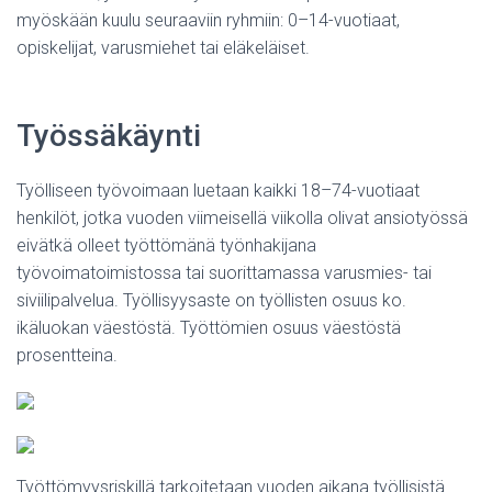
myöskään kuulu seuraaviin ryhmiin: 0–14-vuotiaat,
opiskelijat, varusmiehet tai eläkeläiset.
Työssäkäynti
Työlliseen työvoimaan luetaan kaikki 18–74-vuotiaat
henkilöt, jotka vuoden viimeisellä viikolla olivat ansiotyössä
eivätkä olleet työttömänä työnhakijana
työvoimatoimistossa tai suorittamassa varusmies- tai
siviilipalvelua. Työllisyysaste on työllisten osuus ko.
ikäluokan väestöstä. Työttömien osuus väestöstä
prosentteina.
Työttömyysriskillä tarkoitetaan vuoden aikana työllisistä