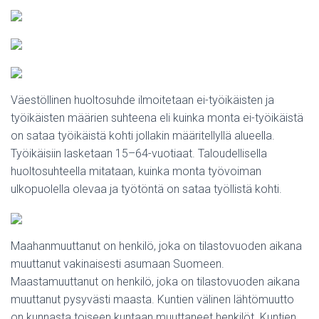
Väestöllinen huoltosuhde ilmoitetaan ei-työikäisten ja
työikäisten määrien suhteena eli kuinka monta ei-työikäistä
on sataa työikäistä kohti jollakin määritellyllä alueella.
Työikäisiin lasketaan 15–64-vuotiaat. Taloudellisella
huoltosuhteella mitataan, kuinka monta työvoiman
ulkopuolella olevaa ja työtöntä on sataa työllistä kohti.
Maahanmuuttanut on henkilö, joka on tilastovuoden aikana
muuttanut vakinaisesti asumaan Suomeen.
Maastamuuttanut on henkilö, joka on tilastovuoden aikana
muuttanut pysyvästi maasta. Kuntien välinen lähtömuutto
on kunnasta toiseen kuntaan muuttaneet henkilöt. Kuntien