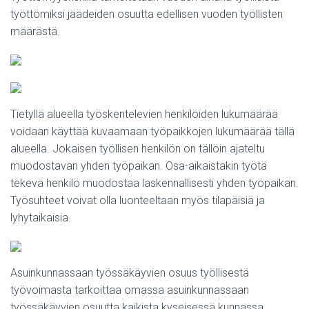
työttömiksi jäädeiden osuutta edellisen vuoden työllisten
määrästä.
Tietyllä alueella työskentelevien henkilöiden lukumäärää
voidaan käyttää kuvaamaan työpaikkojen lukumäärää tällä
alueella. Jokaisen työllisen henkilön on tällöin ajateltu
muodostavan yhden työpaikan. Osa-aikaistakin työtä
tekevä henkilö muodostaa laskennallisesti yhden työpaikan.
Työsuhteet voivat olla luonteeltaan myös tilapäisiä ja
lyhytaikaisia.
Asuinkunnassaan työssäkäyvien osuus työllisestä
työvoimasta tarkoittaa omassa asuinkunnassaan
työssäkäyvien osuutta kaikista kyseisessä kunnassa