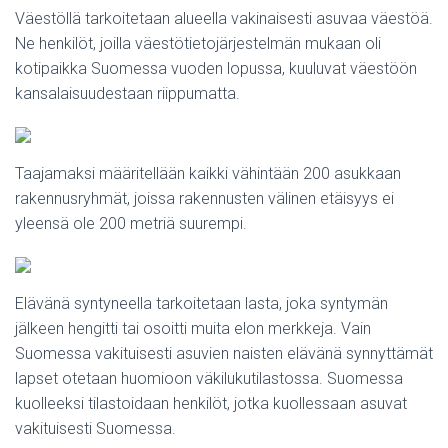
Väestöllä tarkoitetaan alueella vakinaisesti asuvaa väestöä.
Ne henkilöt, joilla väestötietojärjestelmän mukaan oli
kotipaikka Suomessa vuoden lopussa, kuuluvat väestöön
kansalaisuudestaan riippumatta.
Taajamaksi määritellään kaikki vähintään 200 asukkaan
rakennusryhmät, joissa rakennusten välinen etäisyys ei
yleensä ole 200 metriä suurempi.
Elävänä syntyneella tarkoitetaan lasta, joka syntymän
jälkeen hengitti tai osoitti muita elon merkkeja. Vain
Suomessa vakituisesti asuvien naisten elävänä synnyttämät
lapset otetaan huomioon väkilukutilastossa. Suomessa
kuolleeksi tilastoidaan henkilöt, jotka kuollessaan asuvat
vakituisesti Suomessa.