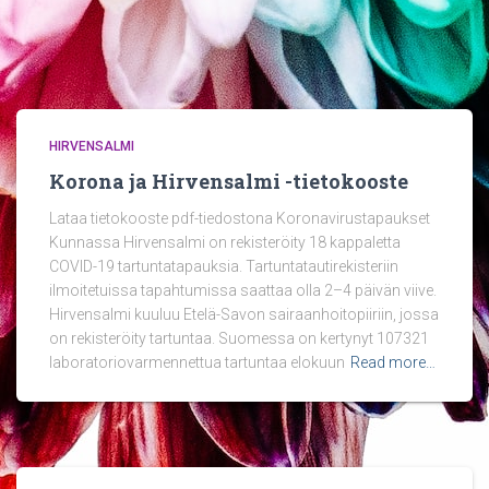
HIRVENSALMI
Korona ja Hirvensalmi -tietokooste
Lataa tietokooste pdf-tiedostona Koronavirustapaukset
Kunnassa Hirvensalmi on rekisteröity 18 kappaletta
COVID-19 tartuntatapauksia. Tartuntatautirekisteriin
ilmoitetuissa tapahtumissa saattaa olla 2–4 päivän viive.
Hirvensalmi kuuluu Etelä-Savon sairaanhoitopiiriin, jossa
on rekisteröity tartuntaa. Suomessa on kertynyt 107321
laboratoriovarmennettua tartuntaa elokuun
Read more…