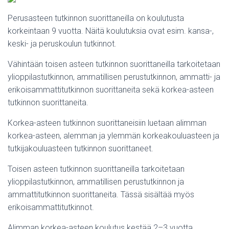
Perusasteen tutkinnon suorittaneilla on koulutusta
korkeintaan 9 vuotta. Näitä koulutuksia ovat esim. kansa-,
keski- ja peruskoulun tutkinnot.
Vähintään toisen asteen tutkinnon suorittaneilla tarkoitetaan
ylioppilastutkinnon, ammatillisen perustutkinnon, ammatti- ja
erikoisammattitutkinnon suorittaneita sekä korkea-asteen
tutkinnon suorittaneita.
Korkea-asteen tutkinnon suorittaneisiin luetaan alimman
korkea-asteen, alemman ja ylemmän korkeakouluasteen ja
tutkijakouluasteen tutkinnon suorittaneet.
Toisen asteen tutkinnon suorittaneilla tarkoitetaan
ylioppilastutkinnon, ammatillisen perustutkinnon ja
ammattitutkinnon suorittaneita. Tässä sisältää myös
erikoisammattitutkinnot.
Alimman korkea-asteen koulutus kestää 2–3 vuotta