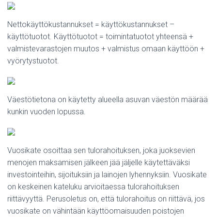
Nettokäyttökustannukset = käyttökustannukset –
käyttötuotot. Käyttötuotot = toimintatuotot yhteensä +
valmistevarastojen muutos + valmistus omaan käyttöön +
vyörytystuotot.
Väestötietona on käytetty alueella asuvan väestön määrää
kunkin vuoden lopussa.
Vuosikate osoittaa sen tulorahoituksen, joka juoksevien
menojen maksamisen jälkeen jää jäljelle käytettäväksi
investointeihin, sijoituksiin ja lainojen lyhennyksiin. Vuosikate
on keskeinen kateluku arvioitaessa tulorahoituksen
riittävyyttä. Perusoletus on, että tulorahoitus on riittävä, jos
vuosikate on vähintään käyttöomaisuuden poistojen