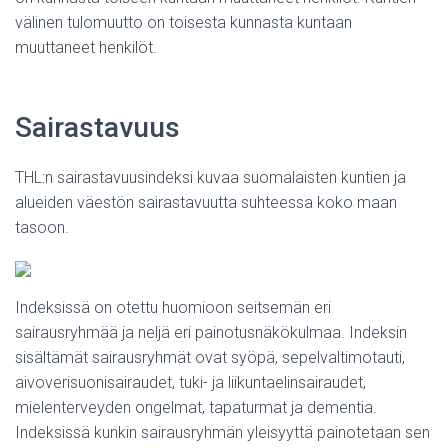
välinen tulomuutto on toisesta kunnasta kuntaan
muuttaneet henkilöt.
Sairastavuus
THL:n sairastavuusindeksi kuvaa suomalaisten kuntien ja
alueiden väestön sairastavuutta suhteessa koko maan
tasoon.
Indeksissä on otettu huomioon seitsemän eri
sairausryhmää ja neljä eri painotusnäkökulmaa. Indeksin
sisältämät sairausryhmät ovat syöpä, sepelvaltimotauti,
aivoverisuonisairaudet, tuki- ja liikuntaelinsairaudet,
mielenterveyden ongelmat, tapaturmat ja dementia.
Indeksissä kunkin sairausryhmän yleisyyttä painotetaan sen