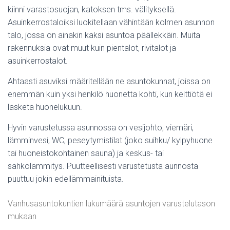
kiinni varastosuojan, katoksen tms. välityksellä.
Asuinkerrostaloiksi luokitellaan vähintään kolmen asunnon
talo, jossa on ainakin kaksi asuntoa päällekkäin. Muita
rakennuksia ovat muut kuin pientalot, rivitalot ja
asuinkerrostalot.
Ahtaasti asuviksi määritellään ne asuntokunnat, joissa on
enemmän kuin yksi henkilö huonetta kohti, kun keittiötä ei
lasketa huonelukuun.
Hyvin varustetussa asunnossa on vesijohto, viemäri,
lämminvesi, WC, peseytymistilat (joko suihku/ kylpyhuone
tai huoneistokohtainen sauna) ja keskus- tai
sähkölämmitys. Puutteellisesti varustetusta aunnosta
puuttuu jokin edellämmainituista.
Vanhusasuntokuntien lukumäärä asuntojen varustelutason
mukaan