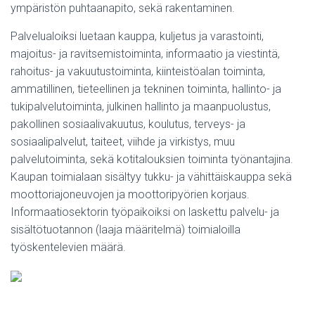
ympäristön puhtaanapito, sekä rakentaminen.
Palvelualoiksi luetaan kauppa, kuljetus ja varastointi,
majoitus- ja ravitsemistoiminta, informaatio ja viestintä,
rahoitus- ja vakuutustoiminta, kiinteistöalan toiminta,
ammatillinen, tieteellinen ja tekninen toiminta, hallinto- ja
tukipalvelutoiminta, julkinen hallinto ja maanpuolustus,
pakollinen sosiaalivakuutus, koulutus, terveys- ja
sosiaalipalvelut, taiteet, viihde ja virkistys, muu
palvelutoiminta, sekä kotitalouksien toiminta työnantajina.
Kaupan toimialaan sisältyy tukku- ja vähittäiskauppa sekä
moottoriajoneuvojen ja moottoripyörien korjaus.
Informaatiosektorin työpaikoiksi on laskettu palvelu- ja
sisältötuotannon (laaja määritelmä) toimialoilla
työskentelevien määrä.