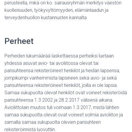
perusteella, mikä on ko. sairausryhmän merkitys väestön
kuolleisuuden, työkyvyttömyyden, elämänlaadun ja
terveydenhuollon kustannusten kannalta.
Perheet
Perheiden lukumäärää laskettaessa perheiksi luetaan
yhdessä asuvat avio- tai avoliitossa olevat tai
parisuhteensa rekisteröineet henkilöt ja heidän lapsensa,
jompikumpi vanhemmista lapsineen sekä avio- ja sekä
parisuhteensa rekisteröineet henkilöt, joilla ei ole lapsia.
Samaa sukupuolta olevat henkilöt ovat voineet rekisteröidä
parisuhteensa 1.3.2002 ja 28.2.2017 välisenä aikana.
Avioliittolain muutos tuli voimaan 1.3.2017, mistä lähtien
samaa sukupuolta olevat ovat voineet solmia avioliiton ja
samalla samaa sukupuolta olevien parisuhteen
rekisteröinnistä luovuttiin.