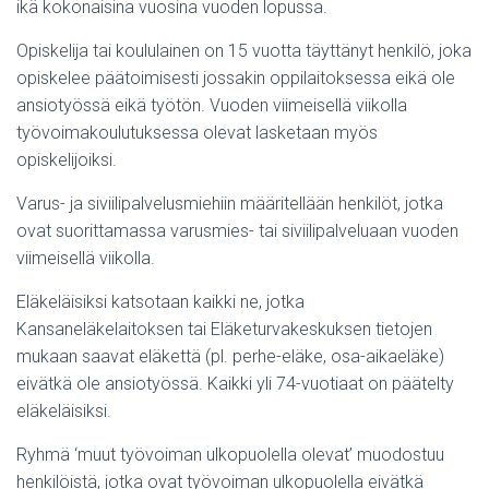
ikä kokonaisina vuosina vuoden lopussa.
Opiskelija tai koululainen on 15 vuotta täyttänyt henkilö, joka
opiskelee päätoimisesti jossakin oppilaitoksessa eikä ole
ansiotyössä eikä työtön. Vuoden viimeisellä viikolla
työvoimakoulutuksessa olevat lasketaan myös
opiskelijoiksi.
Varus- ja siviilipalvelusmiehiin määritellään henkilöt, jotka
ovat suorittamassa varusmies- tai siviilipalveluaan vuoden
viimeisellä viikolla.
Eläkeläisiksi katsotaan kaikki ne, jotka
Kansaneläkelaitoksen tai Eläketurvakeskuksen tietojen
mukaan saavat eläkettä (pl. perhe-eläke, osa-aikaeläke)
eivätkä ole ansiotyössä. Kaikki yli 74-vuotiaat on päätelty
eläkeläisiksi.
Ryhmä ‘muut työvoiman ulkopuolella olevat’ muodostuu
henkilöistä, jotka ovat työvoiman ulkopuolella eivätkä