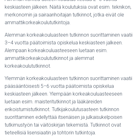
keskiasteen jälkeen. Näitä koulutuksia ovat esim. teknikon,
merkonomin ja sairaanhoitajan tutkinnot, jotka eivät ole
ammattikorkeakoulututkintoja.
Alemman korkeakouluasteen tutkinnon suorittaminen vaatii
3–4 vuotta päätoimista opiskelua keskiasteen jalkeen.
Alempaan korkeakouluasteeseen luetaan esim.
ammattikorkeakoulututkinnot ja alemmat
korkeakoulututkinnot.
Ylemmän korkeakouluasteen tutkinnon suorittaminen vaatii
pääsääntöisesti 5–6 vuotta päätoimista opiskelua
keskiasteen jälkeen. Ylempään korkeakouluasteeseen
luetaan esim. maisteritutkinnot ja lääkäreiden
erikoistumistutkinnot. Tutkijakoulutusasteen tutkinnon
suorittaminen edellyttää itsenäisen ja julkaisukelpoisen
tutkimustyön tai väitöskirjan tekemistä. Tutkinnot ovat
tieteellisiä lisensiaatin ja tohtorin tutkintoja.