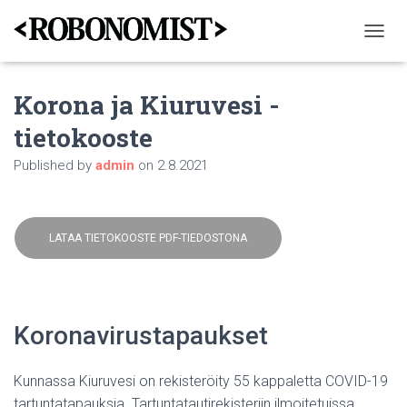
T
O
G
Korona ja Kiuruvesi -
G
L
tietokooste
E
N
Published by
admin
on
2.8.2021
A
V
I
G
A
LATAA TIETOKOOSTE PDF-TIEDOSTONA
T
I
O
N
Koronavirustapaukset
Kunnassa Kiuruvesi on rekisteröity 55 kappaletta COVID-19
tartuntatapauksia. Tartuntatautirekisteriin ilmoitetuissa