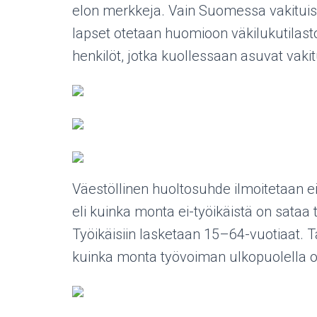
elon merkkeja. Vain Suomessa vakituis
lapset otetaan huomioon väkilukutilast
henkilöt, jotka kuollessaan asuvat vak
Väestöllinen huoltosuhde ilmoitetaan ei
eli kuinka monta ei-työikäistä on sataa ty
Työikäisiin lasketaan 15–64-vuotiaat. T
kuinka monta työvoiman ulkopuolella ole