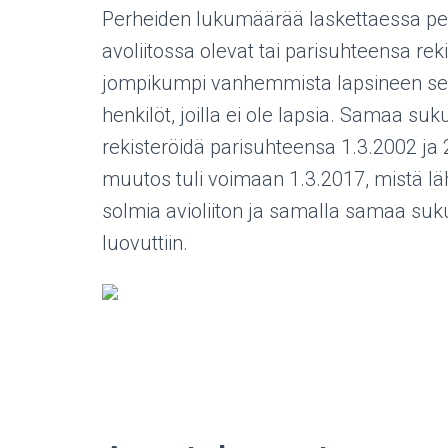
Perheiden lukumäärää laskettaessa per
avoliitossa olevat tai parisuhteensa rek
jompikumpi vanhemmista lapsineen sekä
henkilöt, joilla ei ole lapsia. Samaa su
rekisteröidä parisuhteensa 1.3.2002 ja 2
muutos tuli voimaan 1.3.2017, mistä lä
solmia avioliiton ja samalla samaa suku
luovuttiin.