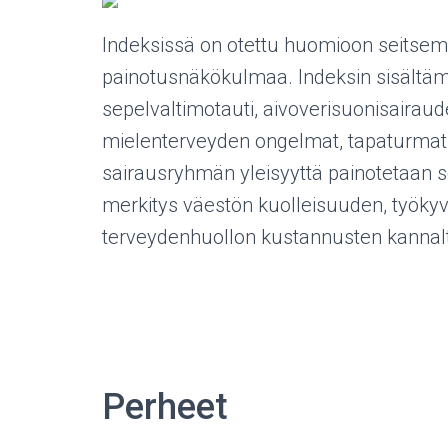
Indeksissä on otettu huomioon seitsemä
painotusnäkökulmaa. Indeksin sisältäm
sepelvaltimotauti, aivoverisuonisairaudet
mielenterveyden ongelmat, tapaturmat 
sairausryhmän yleisyyttä painotetaan 
merkitys väestön kuolleisuuden, työk
terveydenhuollon kustannusten kannal
Perheet