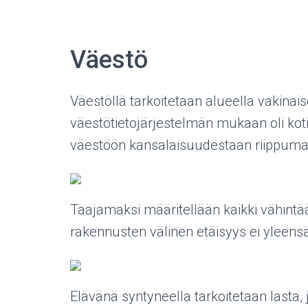
Väestö
Väestöllä tarkoitetaan alueella vakinais
väestötietojärjestelmän mukaan oli ko
väestöön kansalaisuudestaan riippuma
Taajamaksi määritellään kaikki vähint
rakennusten välinen etäisyys ei yleens
Elävänä syntyneella tarkoitetaan lasta, 