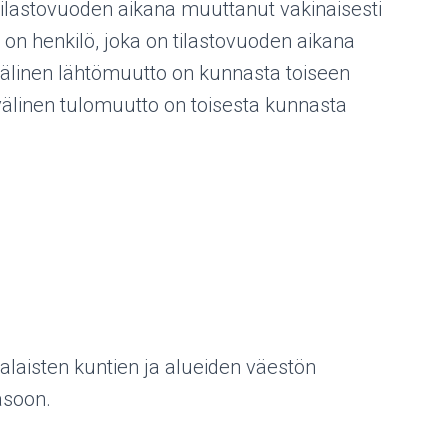
ilastovuoden aikana muuttanut vakinaisesti
henkilö, joka on tilastovuoden aikana
älinen lähtömuutto on kunnasta toiseen
välinen tulomuutto on toisesta kunnasta
laisten kuntien ja alueiden väestön
asoon.