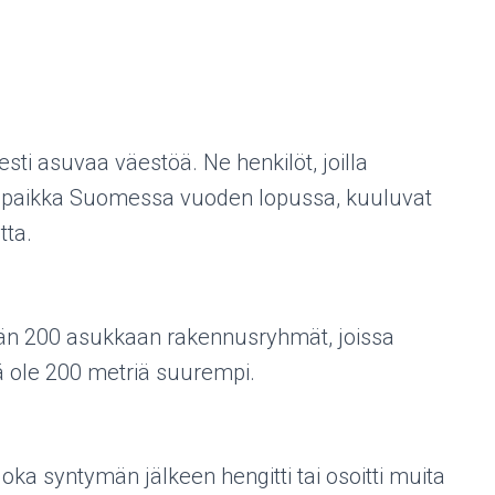
esti asuvaa väestöä. Ne henkilöt, joilla
tipaikka Suomessa vuoden lopussa, kuuluvat
tta.
ään 200 asukkaan rakennusryhmät, joissa
ä ole 200 metriä suurempi.
joka syntymän jälkeen hengitti tai osoitti muita