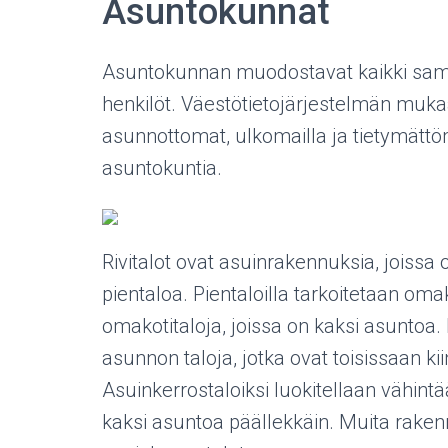
Asuntokunnat
Asuntokunnan muodostavat kaikki sama
henkilöt. Väestötietojärjestelmän mukaan
asunnottomat, ulkomailla ja tietymättö
asuntokuntia.
Rivitalot ovat asuinrakennuksia, joissa
pientaloa. Pientaloilla tarkoitetaan omak
omakotitaloja, joissa on kaksi asuntoa. 
asunnon taloja, jotka ovat toisissaan ki
Asuinkerrostaloiksi luokitellaan vähint
kaksi asuntoa päällekkäin. Muita rakennu