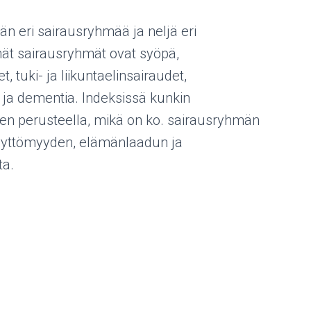
n eri sairausryhmää ja neljä eri
ät sairausryhmät ovat syöpä,
, tuki- ja liikuntaelinsairaudet,
ja dementia. Indeksissä kunkin
sen perusteella, mikä on ko. sairausryhmän
yvyttömyyden, elämänlaadun ja
ta.