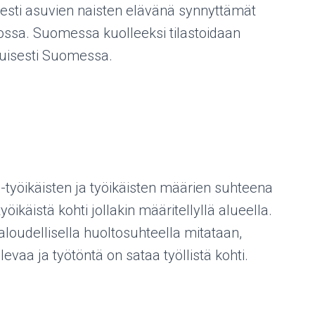
esti asuvien naisten elävänä synnyttämät
ossa. Suomessa kuolleeksi tilastoidaan
ituisesti Suomessa.
-työikäisten ja työikäisten määrien suhteena
öikäistä kohti jollakin määritellyllä alueella.
aloudellisella huoltosuhteella mitataan,
vaa ja työtöntä on sataa työllistä kohti.