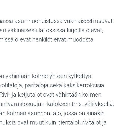
ssa asuinhuoneistossa vakinaisesti asuvat
 vakinaisesti laitoksissa kirjoilla olevat,
missä olevat henkilöt eivät muodosta
 on vähintään kolme yhteen kytkettyä
otitaloja, paritaloja sekä kaksikerroksisia
Rivi- ja ketjutalot ovat vähintään kolmen
inni varastosuojan, katoksen tms. välityksellä.
ään kolmen asunnon talo, jossa on ainakin
ksia ovat muut kuin pientalot, rivitalot ja