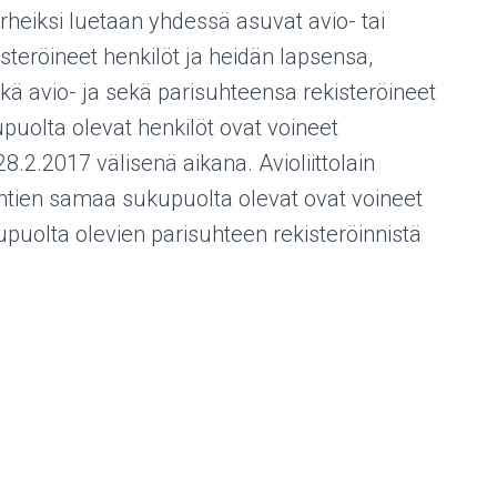
heiksi luetaan yhdessä asuvat avio- tai
isteröineet henkilöt ja heidän lapsensa,
 avio- ja sekä parisuhteensa rekisteröineet
kupuolta olevat henkilöt ovat voineet
8.2.2017 välisenä aikana. Avioliittolain
htien samaa sukupuolta olevat ovat voineet
puolta olevien parisuhteen rekisteröinnistä