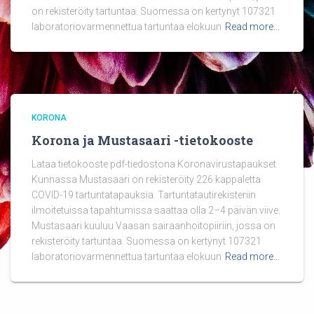
on rekisteröity tartuntaa. Suomessa on kertynyt 107321
laboratoriovarmennettua tartuntaa elokuun
Read more…
KORONA
Korona ja Mustasaari -tietokooste
Lataa tietokooste pdf-tiedostona Koronavirustapaukset
Kunnassa Mustasaari on rekisteröity 226 kappaletta
COVID-19 tartuntatapauksia. Tartuntatautirekisteriin
ilmoitetuissa tapahtumissa saattaa olla 2–4 päivän viive.
Mustasaari kuuluu Vaasan sairaanhoitopiiriin, jossa on
rekisteröity tartuntaa. Suomessa on kertynyt 107321
laboratoriovarmennettua tartuntaa elokuun
Read more…