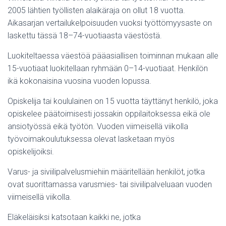
2005 lähtien työllisten alaikäraja on ollut 18 vuotta.
Aikasarjan vertailukelpoisuuden vuoksi työttömyysaste on
laskettu tässä 18–74-vuotiaasta väestöstä.
Luokiteltaessa väestöä pääasiallisen toiminnan mukaan alle
15-vuotiaat luokitellaan ryhmään 0–14-vuotiaat. Henkilön
ikä kokonaisina vuosina vuoden lopussa.
Opiskelija tai koululainen on 15 vuotta täyttänyt henkilö, joka
opiskelee päätoimisesti jossakin oppilaitoksessa eikä ole
ansiotyössä eikä työtön. Vuoden viimeisellä viikolla
työvoimakoulutuksessa olevat lasketaan myös
opiskelijoiksi.
Varus- ja siviilipalvelusmiehiin määritellään henkilöt, jotka
ovat suorittamassa varusmies- tai siviilipalveluaan vuoden
viimeisellä viikolla.
Eläkeläisiksi katsotaan kaikki ne, jotka