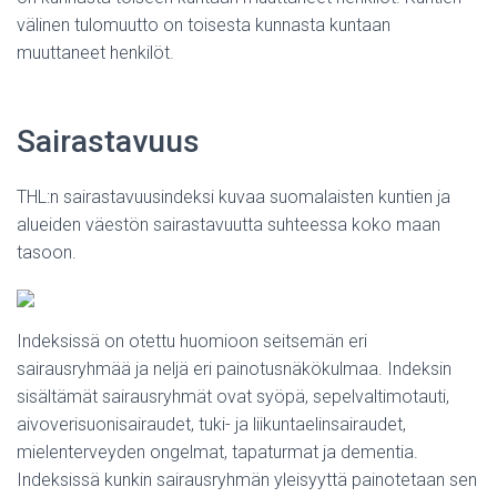
välinen tulomuutto on toisesta kunnasta kuntaan
muuttaneet henkilöt.
Sairastavuus
THL:n sairastavuusindeksi kuvaa suomalaisten kuntien ja
alueiden väestön sairastavuutta suhteessa koko maan
tasoon.
Indeksissä on otettu huomioon seitsemän eri
sairausryhmää ja neljä eri painotusnäkökulmaa. Indeksin
sisältämät sairausryhmät ovat syöpä, sepelvaltimotauti,
aivoverisuonisairaudet, tuki- ja liikuntaelinsairaudet,
mielenterveyden ongelmat, tapaturmat ja dementia.
Indeksissä kunkin sairausryhmän yleisyyttä painotetaan sen