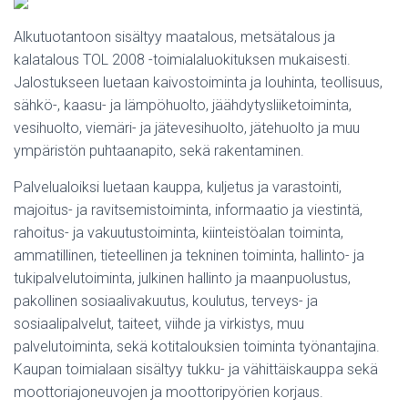
Alkutuotantoon sisältyy maatalous, metsätalous ja
kalatalous TOL 2008 -toimialaluokituksen mukaisesti.
Jalostukseen luetaan kaivostoiminta ja louhinta, teollisuus,
sähkö-, kaasu- ja lämpöhuolto, jäähdytysliiketoiminta,
vesihuolto, viemäri- ja jätevesihuolto, jätehuolto ja muu
ympäristön puhtaanapito, sekä rakentaminen.
Palvelualoiksi luetaan kauppa, kuljetus ja varastointi,
majoitus- ja ravitsemistoiminta, informaatio ja viestintä,
rahoitus- ja vakuutustoiminta, kiinteistöalan toiminta,
ammatillinen, tieteellinen ja tekninen toiminta, hallinto- ja
tukipalvelutoiminta, julkinen hallinto ja maanpuolustus,
pakollinen sosiaalivakuutus, koulutus, terveys- ja
sosiaalipalvelut, taiteet, viihde ja virkistys, muu
palvelutoiminta, sekä kotitalouksien toiminta työnantajina.
Kaupan toimialaan sisältyy tukku- ja vähittäiskauppa sekä
moottoriajoneuvojen ja moottoripyörien korjaus.