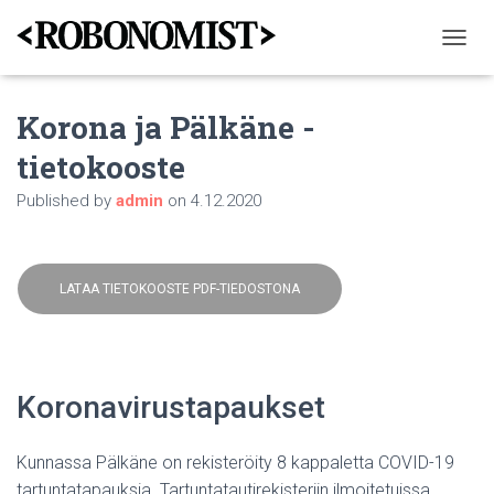
T
O
G
Korona ja Pälkäne -
G
L
tietokooste
E
N
Published by
admin
on
4.12.2020
A
V
I
G
A
LATAA TIETOKOOSTE PDF-TIEDOSTONA
T
I
O
N
Koronavirustapaukset
Kunnassa Pälkäne on rekisteröity 8 kappaletta COVID-19
tartuntatapauksia. Tartuntatautirekisteriin ilmoitetuissa