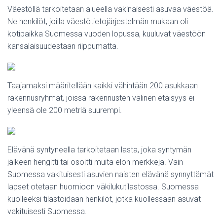
Väestöllä tarkoitetaan alueella vakinaisesti asuvaa väestöä.
Ne henkilöt, joilla väestötietojärjestelmän mukaan oli
kotipaikka Suomessa vuoden lopussa, kuuluvat väestöön
kansalaisuudestaan riippumatta.
Taajamaksi määritellään kaikki vähintään 200 asukkaan
rakennusryhmät, joissa rakennusten välinen etäisyys ei
yleensä ole 200 metriä suurempi.
Elävänä syntyneella tarkoitetaan lasta, joka syntymän
jälkeen hengitti tai osoitti muita elon merkkeja. Vain
Suomessa vakituisesti asuvien naisten elävänä synnyttämät
lapset otetaan huomioon väkilukutilastossa. Suomessa
kuolleeksi tilastoidaan henkilöt, jotka kuollessaan asuvat
vakituisesti Suomessa.