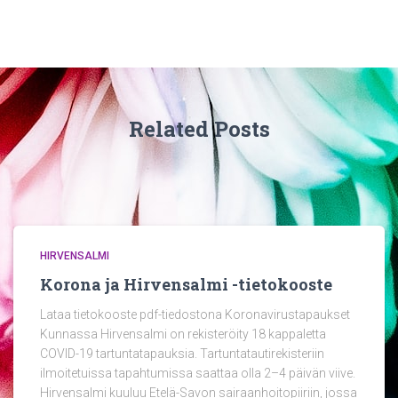
Related Posts
HIRVENSALMI
Korona ja Hirvensalmi -tietokooste
Lataa tietokooste pdf-tiedostona Koronavirustapaukset
Kunnassa Hirvensalmi on rekisteröity 18 kappaletta
COVID-19 tartuntatapauksia. Tartuntatautirekisteriin
ilmoitetuissa tapahtumissa saattaa olla 2–4 päivän viive.
Hirvensalmi kuuluu Etelä-Savon sairaanhoitopiiriin, jossa