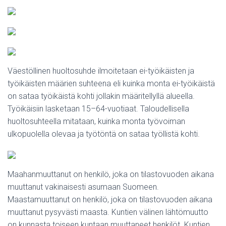
Väestöllinen huoltosuhde ilmoitetaan ei-työikäisten ja
työikäisten määrien suhteena eli kuinka monta ei-työikäistä
on sataa työikäistä kohti jollakin määritellyllä alueella.
Työikäisiin lasketaan 15–64-vuotiaat. Taloudellisella
huoltosuhteella mitataan, kuinka monta työvoiman
ulkopuolella olevaa ja työtöntä on sataa työllistä kohti.
Maahanmuuttanut on henkilö, joka on tilastovuoden aikana
muuttanut vakinaisesti asumaan Suomeen.
Maastamuuttanut on henkilö, joka on tilastovuoden aikana
muuttanut pysyvästi maasta. Kuntien välinen lähtömuutto
on kunnasta toiseen kuntaan muuttaneet henkilöt. Kuntien