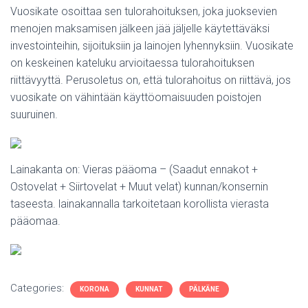
Vuosikate osoittaa sen tulorahoituksen, joka juoksevien
menojen maksamisen jälkeen jää jäljelle käytettäväksi
investointeihin, sijoituksiin ja lainojen lyhennyksiin. Vuosikate
on keskeinen kateluku arvioitaessa tulorahoituksen
riittävyyttä. Perusoletus on, että tulorahoitus on riittävä, jos
vuosikate on vähintään käyttöomaisuuden poistojen
suuruinen.
Lainakanta on: Vieras pääoma – (Saadut ennakot +
Ostovelat + Siirtovelat + Muut velat) kunnan/konsernin
taseesta. lainakannalla tarkoitetaan korollista vierasta
pääomaa.
Categories:
KORONA
KUNNAT
PÄLKÄNE