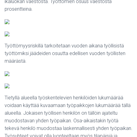
ikäluokan väestöstä. Työttömien osuus väestöstä
prosentteina.
Työttömyysriskillä tarkoitetaan vuoden aikana työllisistä
työttömiksi jäädeiden osuutta edellisen vuoden työllisten
määrästä.
Tietyllä alueella työskentelevien henkilöiden lukumäärää
voidaan käyttää kuvaamaan työpaikkojen lukumäärää tällä
alueella. Jokaisen työllisen henkilön on tällöin ajateltu
muodostavan yhden työpaikan. Osa-aikaistakin työtä
tekevä henkilö muodostaa laskennallisesti yhden työpaikan.
Työsuhteet voivat olla luonteeltaan myös tilapäisiä ja