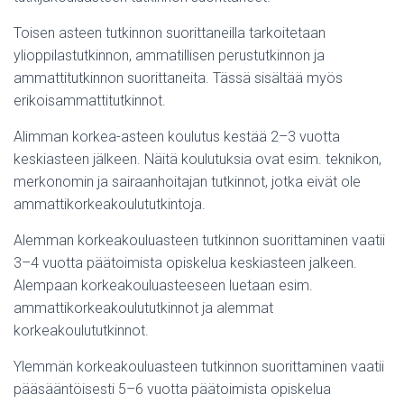
Toisen asteen tutkinnon suorittaneilla tarkoitetaan
ylioppilastutkinnon, ammatillisen perustutkinnon ja
ammattitutkinnon suorittaneita. Tässä sisältää myös
erikoisammattitutkinnot.
Alimman korkea-asteen koulutus kestää 2–3 vuotta
keskiasteen jälkeen. Näitä koulutuksia ovat esim. teknikon,
merkonomin ja sairaanhoitajan tutkinnot, jotka eivät ole
ammattikorkeakoulututkintoja.
Alemman korkeakouluasteen tutkinnon suorittaminen vaatii
3–4 vuotta päätoimista opiskelua keskiasteen jalkeen.
Alempaan korkeakouluasteeseen luetaan esim.
ammattikorkeakoulututkinnot ja alemmat
korkeakoulututkinnot.
Ylemmän korkeakouluasteen tutkinnon suorittaminen vaatii
pääsääntöisesti 5–6 vuotta päätoimista opiskelua