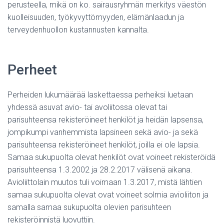
perusteella, mikä on ko. sairausryhmän merkitys väestön
kuolleisuuden, työkyvyttömyyden, elämänlaadun ja
terveydenhuollon kustannusten kannalta.
Perheet
Perheiden lukumäärää laskettaessa perheiksi luetaan
yhdessä asuvat avio- tai avoliitossa olevat tai
parisuhteensa rekisteröineet henkilöt ja heidän lapsensa,
jompikumpi vanhemmista lapsineen sekä avio- ja sekä
parisuhteensa rekisteröineet henkilöt, joilla ei ole lapsia.
Samaa sukupuolta olevat henkilöt ovat voineet rekisteröidä
parisuhteensa 1.3.2002 ja 28.2.2017 välisenä aikana.
Avioliittolain muutos tuli voimaan 1.3.2017, mistä lähtien
samaa sukupuolta olevat ovat voineet solmia avioliiton ja
samalla samaa sukupuolta olevien parisuhteen
rekisteröinnistä luovuttiin.