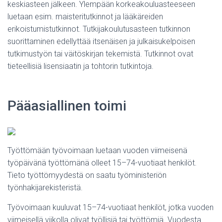
keskiasteen jälkeen. Ylempään korkeakouluasteeseen
luetaan esim. maisteritutkinnot ja lääkäreiden
erikoistumistutkinnot. Tutkijakoulutusasteen tutkinnon
suorittaminen edellyttää itsenäisen ja julkaisukelpoisen
tutkimustyön tai väitöskirjan tekemistä. Tutkinnot ovat
tieteellisiä lisensiaatin ja tohtorin tutkintoja.
Pääasiallinen toimi
Työttömään työvoimaan luetaan vuoden viimeisenä
työpäivänä työttömänä olleet 15–74-vuotiaat henkilöt.
Tieto työttömyydestä on saatu työministeriön
työnhakijarekisteristä.
Työvoimaan kuuluvat 15–74-vuotiaat henkilöt, jotka vuoden
viimeisellä viikolla olivat työllisiä tai työttömiä. Vuodesta