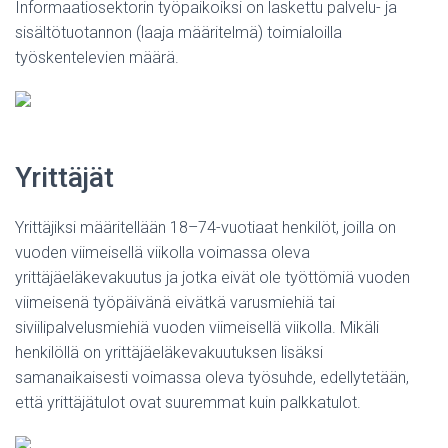
Informaatiosektorin työpaikoiksi on laskettu palvelu- ja
sisältötuotannon (laaja määritelmä) toimialoilla
työskentelevien määrä.
Yrittäjät
Yrittäjiksi määritellään 18–74-vuotiaat henkilöt, joilla on
vuoden viimeisellä viikolla voimassa oleva
yrittäjäeläkevakuutus ja jotka eivät ole työttömiä vuoden
viimeisenä työpäivänä eivätkä varusmiehiä tai
siviilipalvelusmiehiä vuoden viimeisellä viikolla. Mikäli
henkilöllä on yrittäjäeläkevakuutuksen lisäksi
samanaikaisesti voimassa oleva työsuhde, edellytetään,
että yrittäjätulot ovat suuremmat kuin palkkatulot.