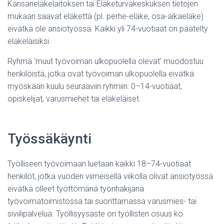
Kansaneläkelaitoksen tai Eläketurvakeskuksen tietojen
mukaan saavat eläkettä (pl. perhe-eläke, osa-aikaeläke)
eivätkä ole ansiotyössä. Kaikki yli 74-vuotiaat on päätelty
eläkeläisiksi.
Ryhmä ‘muut työvoiman ulkopuolella olevat’ muodostuu
henkilöistä, jotka ovat työvoiman ulkopuolella eivätkä
myöskään kuulu seuraaviin ryhmiin: 0–14-vuotiaat,
opiskelijat, varusmiehet tai eläkeläiset.
Työssäkäynti
Työlliseen työvoimaan luetaan kaikki 18–74-vuotiaat
henkilöt, jotka vuoden viimeisellä viikolla olivat ansiotyössä
eivätkä olleet työttömänä työnhakijana
työvoimatoimistossa tai suorittamassa varusmies- tai
siviilipalvelua. Työllisyysaste on työllisten osuus ko.