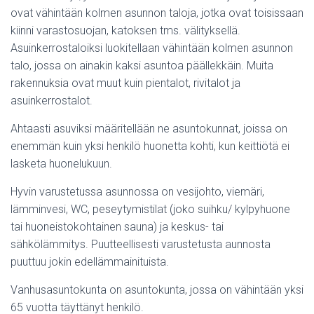
ovat vähintään kolmen asunnon taloja, jotka ovat toisissaan
kiinni varastosuojan, katoksen tms. välityksellä.
Asuinkerrostaloiksi luokitellaan vähintään kolmen asunnon
talo, jossa on ainakin kaksi asuntoa päällekkäin. Muita
rakennuksia ovat muut kuin pientalot, rivitalot ja
asuinkerrostalot.
Ahtaasti asuviksi määritellään ne asuntokunnat, joissa on
enemmän kuin yksi henkilö huonetta kohti, kun keittiötä ei
lasketa huonelukuun.
Hyvin varustetussa asunnossa on vesijohto, viemäri,
lämminvesi, WC, peseytymistilat (joko suihku/ kylpyhuone
tai huoneistokohtainen sauna) ja keskus- tai
sähkölämmitys. Puutteellisesti varustetusta aunnosta
puuttuu jokin edellämmainituista.
Vanhusasuntokunta on asuntokunta, jossa on vähintään yksi
65 vuotta täyttänyt henkilö.