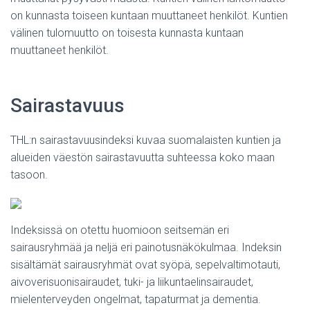
on kunnasta toiseen kuntaan muuttaneet henkilöt. Kuntien
välinen tulomuutto on toisesta kunnasta kuntaan
muuttaneet henkilöt.
Sairastavuus
THL:n sairastavuusindeksi kuvaa suomalaisten kuntien ja
alueiden väestön sairastavuutta suhteessa koko maan
tasoon.
Indeksissä on otettu huomioon seitsemän eri
sairausryhmää ja neljä eri painotusnäkökulmaa. Indeksin
sisältämät sairausryhmät ovat syöpä, sepelvaltimotauti,
aivoverisuonisairaudet, tuki- ja liikuntaelinsairaudet,
mielenterveyden ongelmat, tapaturmat ja dementia.