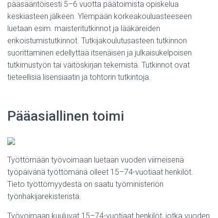
pääsääntöisesti 5–6 vuotta päätoimista opiskelua
keskiasteen jälkeen. Ylempään korkeakouluasteeseen
luetaan esim. maisteritutkinnot ja lääkäreiden
erikoistumistutkinnot. Tutkijakoulutusasteen tutkinnon
suorittaminen edellyttää itsenäisen ja julkaisukelpoisen
tutkimustyön tai väitöskirjan tekemistä. Tutkinnot ovat
tieteellisiä lisensiaatin ja tohtorin tutkintoja.
Pääasiallinen toimi
Työttömään työvoimaan luetaan vuoden viimeisenä
työpäivänä työttömänä olleet 15–74-vuotiaat henkilöt.
Tieto työttömyydestä on saatu työministeriön
työnhakijarekisteristä.
Työvoimaan kuuluvat 15–74-vuotiaat henkilöt, jotka vuoden