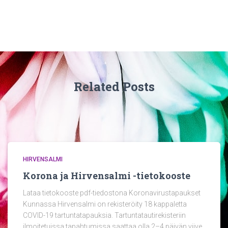
Related Posts
HIRVENSALMI
Korona ja Hirvensalmi -tietokooste
Lataa tietokooste pdf-tiedostona Koronavirustapaukset
Kunnassa Hirvensalmi on rekisteröity 18 kappaletta
COVID-19 tartuntatapauksia. Tartuntatautirekisteriin
ilmoitetuissa tapahtumissa saattaa olla 2–4 päivän viive.