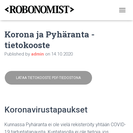
T
O
G
Korona ja Pyhäranta -
G
L
tietokooste
E
N
Published by
admin
on
14.10.2020
A
V
I
G
A
LATAA TIETOKOOSTE PDF-TIEDOSTONA
T
I
O
N
Koronavirustapaukset
Kunnassa Pyhäranta ei ole vielä rekisteröity yhtään COVID-
19 tartuntatapausta. Kuntatasolla ei ole tietoja, jos