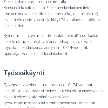
Eläkeläisiksi katsotaan kaikki ne, jotka
Kansaneläkelaitoksen tai Eläketurvakeskuksen tietojen
mukaan saavat eläkettä (pl. perhe-eläke, osa-aikaeläke)
eivätkä ole ansiotyössä. Kaikki yli 74-vuotiaat on päätelty
eläkeläisiksi.
Ryhmä ‘muut työvoiman ulkopuolella olevat’ muodostuu
henkilöistä, jotka ovat työvoiman ulkopuolella eivätkä
myöskään kuulu seuraaviin ryhmiin: 0–14-vuotiaat,
opiskelijat, varusmiehet tai eläkeläiset.
Työssäkäynti
Työlliseen työvoimaan luetaan kaikki 18–74-vuotiaat
henkilöt, jotka vuoden viimeisellä viikolla olivat ansiotyössä
eivätkä olleet työttömänä työnhakijana
työvoimatoimistossa tai suorittamassa varusmies- tai