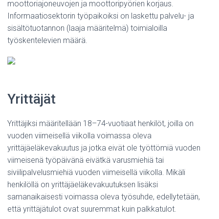
moottoriajoneuvojen ja moottoripyörien korjaus.
Informaatiosektorin työpaikoiksi on laskettu palvelu- ja
sisältötuotannon (laaja määritelmä) toimialoilla
työskentelevien määrä.
Yrittäjät
Yrittäjiksi määritellään 18–74-vuotiaat henkilöt, joilla on
vuoden viimeisellä viikolla voimassa oleva
yrittäjäeläkevakuutus ja jotka eivät ole työttömiä vuoden
viimeisenä työpäivänä eivätkä varusmiehiä tai
siviilipalvelusmiehiä vuoden viimeisellä viikolla. Mikäli
henkilöllä on yrittäjäeläkevakuutuksen lisäksi
samanaikaisesti voimassa oleva työsuhde, edellytetään,
että yrittäjätulot ovat suuremmat kuin palkkatulot.