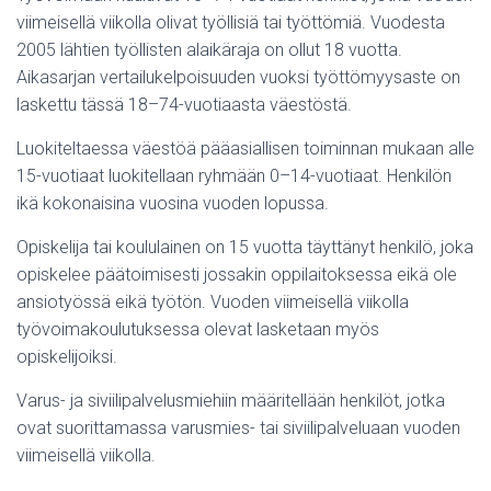
viimeisellä viikolla olivat työllisiä tai työttömiä. Vuodesta
2005 lähtien työllisten alaikäraja on ollut 18 vuotta.
Aikasarjan vertailukelpoisuuden vuoksi työttömyysaste on
laskettu tässä 18–74-vuotiaasta väestöstä.
Luokiteltaessa väestöä pääasiallisen toiminnan mukaan alle
15-vuotiaat luokitellaan ryhmään 0–14-vuotiaat. Henkilön
ikä kokonaisina vuosina vuoden lopussa.
Opiskelija tai koululainen on 15 vuotta täyttänyt henkilö, joka
opiskelee päätoimisesti jossakin oppilaitoksessa eikä ole
ansiotyössä eikä työtön. Vuoden viimeisellä viikolla
työvoimakoulutuksessa olevat lasketaan myös
opiskelijoiksi.
Varus- ja siviilipalvelusmiehiin määritellään henkilöt, jotka
ovat suorittamassa varusmies- tai siviilipalveluaan vuoden
viimeisellä viikolla.