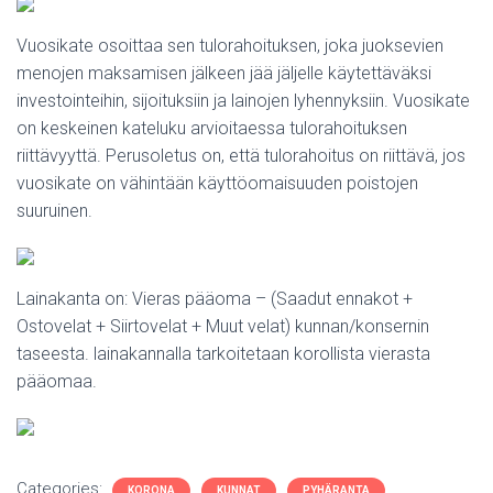
Vuosikate osoittaa sen tulorahoituksen, joka juoksevien
menojen maksamisen jälkeen jää jäljelle käytettäväksi
investointeihin, sijoituksiin ja lainojen lyhennyksiin. Vuosikate
on keskeinen kateluku arvioitaessa tulorahoituksen
riittävyyttä. Perusoletus on, että tulorahoitus on riittävä, jos
vuosikate on vähintään käyttöomaisuuden poistojen
suuruinen.
Lainakanta on: Vieras pääoma – (Saadut ennakot +
Ostovelat + Siirtovelat + Muut velat) kunnan/konsernin
taseesta. lainakannalla tarkoitetaan korollista vierasta
pääomaa.
Categories:
KORONA
KUNNAT
PYHÄRANTA