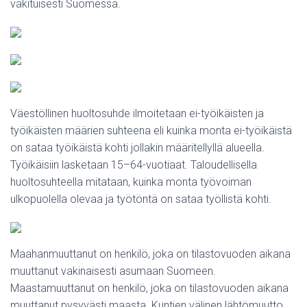
vakituisesti Suomessa.
Väestöllinen huoltosuhde ilmoitetaan ei-työikäisten ja
työikäisten määrien suhteena eli kuinka monta ei-työikäistä
on sataa työikäistä kohti jollakin määritellyllä alueella.
Työikäisiin lasketaan 15–64-vuotiaat. Taloudellisella
huoltosuhteella mitataan, kuinka monta työvoiman
ulkopuolella olevaa ja työtöntä on sataa työllistä kohti.
Maahanmuuttanut on henkilö, joka on tilastovuoden aikana
muuttanut vakinaisesti asumaan Suomeen.
Maastamuuttanut on henkilö, joka on tilastovuoden aikana
muuttanut pysyvästi maasta. Kuntien välinen lähtömuutto