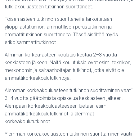
tutkijakouluasteen tutkinnon suorittaneet.
Toisen asteen tutkinnon suorittaneilla tarkoitetaan
ylioppilastutkinnon, ammatillisen perustutkinnon ja
ammattitutkinnon suorittaneita. Tässä sisältää myös
erikoisammattitutkinnot.
Alimman korkea-asteen koulutus kestää 2–3 vuotta
keskiasteen jälkeen. Näitä koulutuksia ovat esim. teknikon,
merkonomin ja sairaanhoitajan tutkinnot, jotka eivät ole
ammattikorkeakoulututkintoja.
Alemman korkeakouluasteen tutkinnon suorittaminen vaatii
3–4 vuotta päätoimista opiskelua keskiasteen jalkeen.
Alempaan korkeakouluasteeseen luetaan esim.
ammattikorkeakoulututkinnot ja alemmat
korkeakoulututkinnot.
Ylemmän korkeakouluasteen tutkinnon suorittaminen vaatii