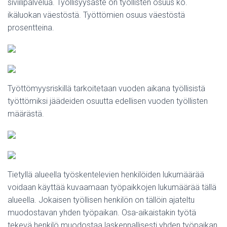
siviilipalvelua. Työllisyysaste on työllisten osuus ko.
ikäluokan väestöstä. Työttömien osuus väestöstä
prosentteina.
Työttömyysriskillä tarkoitetaan vuoden aikana työllisistä
työttömiksi jäädeiden osuutta edellisen vuoden työllisten
määrästä.
Tietyllä alueella työskentelevien henkilöiden lukumäärää
voidaan käyttää kuvaamaan työpaikkojen lukumäärää tällä
alueella. Jokaisen työllisen henkilön on tällöin ajateltu
muodostavan yhden työpaikan. Osa-aikaistakin työtä
tekevä henkilö muodostaa laskennallisesti yhden työpaikan.