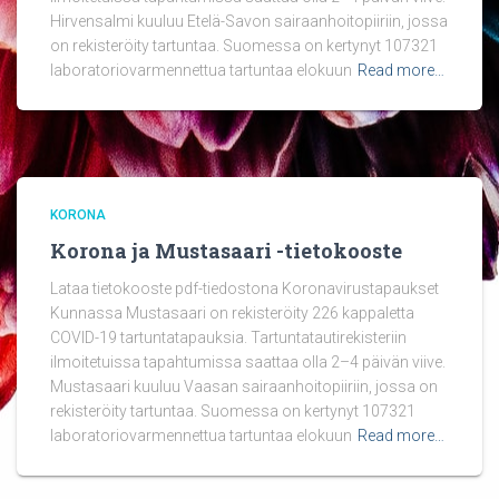
Hirvensalmi kuuluu Etelä-Savon sairaanhoitopiiriin, jossa
on rekisteröity tartuntaa. Suomessa on kertynyt 107321
laboratoriovarmennettua tartuntaa elokuun
Read more…
KORONA
Korona ja Mustasaari -tietokooste
Lataa tietokooste pdf-tiedostona Koronavirustapaukset
Kunnassa Mustasaari on rekisteröity 226 kappaletta
COVID-19 tartuntatapauksia. Tartuntatautirekisteriin
ilmoitetuissa tapahtumissa saattaa olla 2–4 päivän viive.
Mustasaari kuuluu Vaasan sairaanhoitopiiriin, jossa on
rekisteröity tartuntaa. Suomessa on kertynyt 107321
laboratoriovarmennettua tartuntaa elokuun
Read more…