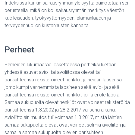
Indeksissä kunkin sairausryhmän yleisyyttä painotetaan sen
perusteella, mikä on ko. sairausryhmän merkitys väestön
kuolleisuuden, työkyvyttömyyden, elämänlaadun ja
terveydenhuollon kustannusten kannalta.
Perheet
Perheiden lukumäärää laskettaessa perheiksi luetaan
yhdessä asuvat avio- tai avoliitossa olevat tai
parisuhteensa rekisteröineet henkilöt ja heidän lapsensa,
jompikumpi vanhemmista lapsineen sekä avio- ja sekä
parisuhteensa rekisteröineet henkilöt, joilla ei ole lapsia.
Samaa sukupuolta olevat henkilöt ovat voineet rekisteröidä
parisuhteensa 1.3.2002 ja 28.2.2017 välisenä aikana.
Avioliittolain muutos tuli voimaan 1.3.2017, mistä lähtien
samaa sukupuolta olevat ovat voineet solmia avioliiton ja
samalla samaa sukupuolta olevien parisuhteen