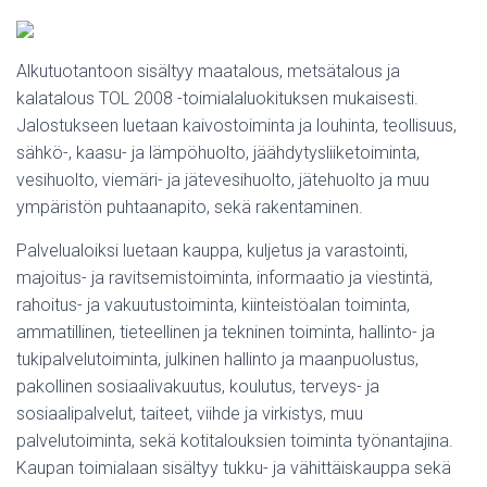
Alkutuotantoon sisältyy maatalous, metsätalous ja
kalatalous TOL 2008 -toimialaluokituksen mukaisesti.
Jalostukseen luetaan kaivostoiminta ja louhinta, teollisuus,
sähkö-, kaasu- ja lämpöhuolto, jäähdytysliiketoiminta,
vesihuolto, viemäri- ja jätevesihuolto, jätehuolto ja muu
ympäristön puhtaanapito, sekä rakentaminen.
Palvelualoiksi luetaan kauppa, kuljetus ja varastointi,
majoitus- ja ravitsemistoiminta, informaatio ja viestintä,
rahoitus- ja vakuutustoiminta, kiinteistöalan toiminta,
ammatillinen, tieteellinen ja tekninen toiminta, hallinto- ja
tukipalvelutoiminta, julkinen hallinto ja maanpuolustus,
pakollinen sosiaalivakuutus, koulutus, terveys- ja
sosiaalipalvelut, taiteet, viihde ja virkistys, muu
palvelutoiminta, sekä kotitalouksien toiminta työnantajina.
Kaupan toimialaan sisältyy tukku- ja vähittäiskauppa sekä