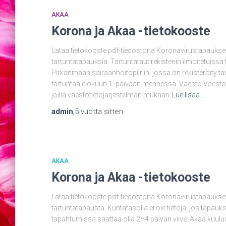
AKAA
Korona ja Akaa -tietokooste
Lataa tietokooste pdf-tiedostona Koronavirustapaukse
tartuntatapauksia. Tartuntatautirekisteriin ilmoitetuiss
Pirkanmaan sairaanhoitopiiriin, jossa on rekisteröity
tartuntaa elokuun 1. päivään mennessä. Väestö Väestöllä
joilla väestötietojärjestelmän mukaan
Lue lisää…
admin
,
5 vuotta
sitten
AKAA
Korona ja Akaa -tietokooste
Lataa tietokooste pdf-tiedostona Koronavirustapaukset
tartuntatapausta. Kuntatasolla ei ole tietoja, jos tapauk
tapahtumissa saattaa olla 2–4 päivän viive. Akaa kuuluu