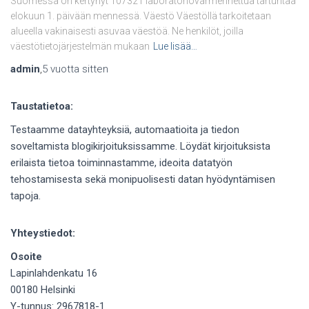
Suomessa on kertynyt 107321 laboratoriovarmennettua tartuntaa
elokuun 1. päivään mennessä. Väestö Väestöllä tarkoitetaan
alueella vakinaisesti asuvaa väestöä. Ne henkilöt, joilla
väestötietojärjestelmän mukaan
Lue lisää…
admin
,
5 vuotta
sitten
Taustatietoa:
Testaamme datayhteyksiä, automaatioita ja tiedon
soveltamista blogikirjoituksissamme. Löydät kirjoituksista
erilaista tietoa toiminnastamme, ideoita datatyön
tehostamisesta sekä monipuolisesti datan hyödyntämisen
tapoja.
Yhteystiedot:
Osoite
Lapinlahdenkatu 16
00180 Helsinki
Y-tunnus: 2967818-1