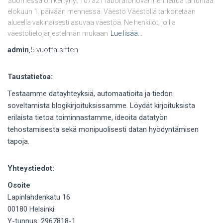
Suomessa on kertynyt 107321 laboratoriovarmennettua tartuntaa
elokuun 1. päivään mennessä. Väestö Väestöllä tarkoitetaan
alueella vakinaisesti asuvaa väestöä. Ne henkilöt, joilla
väestötietojärjestelmän mukaan
Lue lisää…
admin
,
5 vuotta
sitten
Taustatietoa:
Testaamme datayhteyksiä, automaatioita ja tiedon
soveltamista blogikirjoituksissamme. Löydät kirjoituksista
erilaista tietoa toiminnastamme, ideoita datatyön
tehostamisesta sekä monipuolisesti datan hyödyntämisen
tapoja.
Yhteystiedot:
Osoite
Lapinlahdenkatu 16
00180 Helsinki
Y-tunnus: 2967818-1