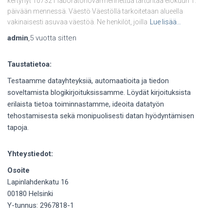
kertynyt 107321 laboratoriovarmennettua tartuntaa elokuun 1.
päivään mennessä. Väestö Väestöllä tarkoitetaan alueella
vakinaisesti asuvaa väestöä. Ne henkilöt, joilla
Lue lisää…
admin
,
5 vuotta
sitten
Taustatietoa:
Testaamme datayhteyksiä, automaatioita ja tiedon
soveltamista blogikirjoituksissamme. Löydät kirjoituksista
erilaista tietoa toiminnastamme, ideoita datatyön
tehostamisesta sekä monipuolisesti datan hyödyntämisen
tapoja.
Yhteystiedot:
Osoite
Lapinlahdenkatu 16
00180 Helsinki
Y-tunnus: 2967818-1