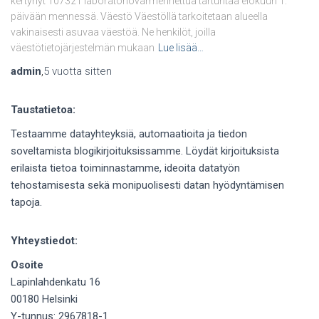
kertynyt 107321 laboratoriovarmennettua tartuntaa elokuun 1.
päivään mennessä. Väestö Väestöllä tarkoitetaan alueella
vakinaisesti asuvaa väestöä. Ne henkilöt, joilla
väestötietojärjestelmän mukaan
Lue lisää…
admin
,
5 vuotta
sitten
Taustatietoa:
Testaamme datayhteyksiä, automaatioita ja tiedon
soveltamista blogikirjoituksissamme. Löydät kirjoituksista
erilaista tietoa toiminnastamme, ideoita datatyön
tehostamisesta sekä monipuolisesti datan hyödyntämisen
tapoja.
Yhteystiedot:
Osoite
Lapinlahdenkatu 16
00180 Helsinki
Y-tunnus: 2967818-1