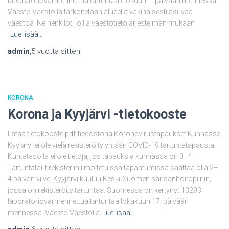
laboratoriovarmennettua tartuntaa elokuun 1. päivään mennessä.
Väestö Väestöllä tarkoitetaan alueella vakinaisesti asuvaa
väestöä. Ne henkilöt, joilla väestötietojärjestelmän mukaan
Lue lisää…
admin
,
5 vuotta
sitten
KORONA
Korona ja Kyyjärvi -tietokooste
Lataa tietokooste pdf-tiedostona Koronavirustapaukset Kunnassa
Kyyjärvi ei ole vielä rekisteröity yhtään COVID-19 tartuntatapausta.
Kuntatasolla ei ole tietoja, jos tapauksia kunnassa on 0–4.
Tartuntatautirekisteriin ilmoitetuissa tapahtumissa saattaa olla 2–
4 päivän viive. Kyyjärvi kuuluu Keski-Suomen sairaanhoitopiiriin,
jossa on rekisteröity tartuntaa. Suomessa on kertynyt 13293
laboratoriovarmennettua tartuntaa lokakuun 17. päivään
mennessä. Väestö Väestöllä
Lue lisää…