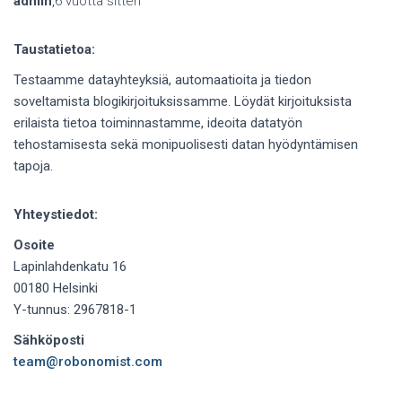
admin
,
6 vuotta
sitten
Taustatietoa:
Testaamme datayhteyksiä, automaatioita ja tiedon
soveltamista blogikirjoituksissamme. Löydät kirjoituksista
erilaista tietoa toiminnastamme, ideoita datatyön
tehostamisesta sekä monipuolisesti datan hyödyntämisen
tapoja.
Yhteystiedot:
Osoite
Lapinlahdenkatu 16
00180 Helsinki
Y-tunnus: 2967818-1
Sähköposti
team@robonomist.com