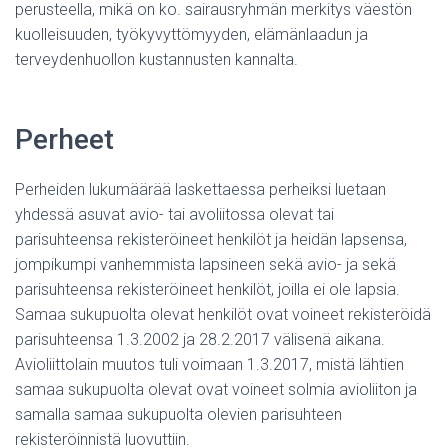
perusteella, mikä on ko. sairausryhmän merkitys väestön
kuolleisuuden, työkyvyttömyyden, elämänlaadun ja
terveydenhuollon kustannusten kannalta.
Perheet
Perheiden lukumäärää laskettaessa perheiksi luetaan
yhdessä asuvat avio- tai avoliitossa olevat tai
parisuhteensa rekisteröineet henkilöt ja heidän lapsensa,
jompikumpi vanhemmista lapsineen sekä avio- ja sekä
parisuhteensa rekisteröineet henkilöt, joilla ei ole lapsia.
Samaa sukupuolta olevat henkilöt ovat voineet rekisteröidä
parisuhteensa 1.3.2002 ja 28.2.2017 välisenä aikana.
Avioliittolain muutos tuli voimaan 1.3.2017, mistä lähtien
samaa sukupuolta olevat ovat voineet solmia avioliiton ja
samalla samaa sukupuolta olevien parisuhteen
rekisteröinnistä luovuttiin.