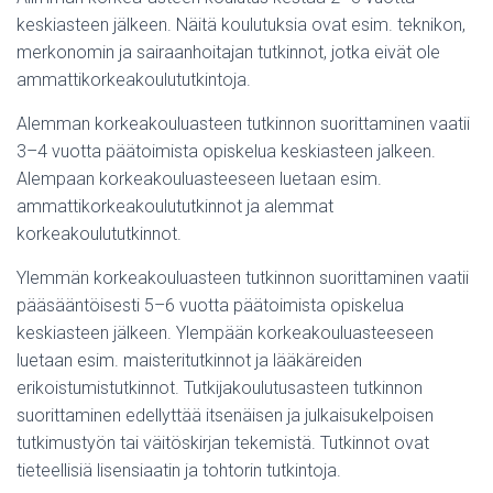
keskiasteen jälkeen. Näitä koulutuksia ovat esim. teknikon,
merkonomin ja sairaanhoitajan tutkinnot, jotka eivät ole
ammattikorkeakoulututkintoja.
Alemman korkeakouluasteen tutkinnon suorittaminen vaatii
3–4 vuotta päätoimista opiskelua keskiasteen jalkeen.
Alempaan korkeakouluasteeseen luetaan esim.
ammattikorkeakoulututkinnot ja alemmat
korkeakoulututkinnot.
Ylemmän korkeakouluasteen tutkinnon suorittaminen vaatii
pääsääntöisesti 5–6 vuotta päätoimista opiskelua
keskiasteen jälkeen. Ylempään korkeakouluasteeseen
luetaan esim. maisteritutkinnot ja lääkäreiden
erikoistumistutkinnot. Tutkijakoulutusasteen tutkinnon
suorittaminen edellyttää itsenäisen ja julkaisukelpoisen
tutkimustyön tai väitöskirjan tekemistä. Tutkinnot ovat
tieteellisiä lisensiaatin ja tohtorin tutkintoja.