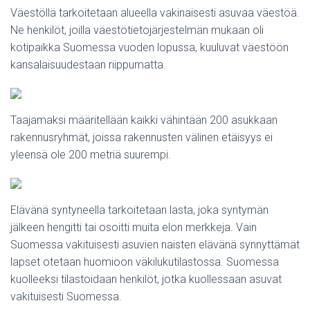
Väestöllä tarkoitetaan alueella vakinaisesti asuvaa väestöä.
Ne henkilöt, joilla väestötietojärjestelmän mukaan oli
kotipaikka Suomessa vuoden lopussa, kuuluvat väestöön
kansalaisuudestaan riippumatta.
Taajamaksi määritellään kaikki vähintään 200 asukkaan
rakennusryhmät, joissa rakennusten välinen etäisyys ei
yleensä ole 200 metriä suurempi.
Elävänä syntyneella tarkoitetaan lasta, joka syntymän
jälkeen hengitti tai osoitti muita elon merkkeja. Vain
Suomessa vakituisesti asuvien naisten elävänä synnyttämät
lapset otetaan huomioon väkilukutilastossa. Suomessa
kuolleeksi tilastoidaan henkilöt, jotka kuollessaan asuvat
vakituisesti Suomessa.