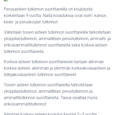
Perusasteen tutkinnon suorittaneilla on koulutusta
korkeintaan 9 vuotta. Näitä koulutuksia ovat esim. kansa-,
keski- ja peruskoulun tutkinnot.
Vähintään toisen asteen tutkinnon suorittaneilla tarkoitetaan
ylioppilastutkinnon, ammatillisen perustutkinnon, ammatti- ja
erikoisammattitutkinnon suorittaneita sekä korkea-asteen
tutkinnon suorittaneita.
Korkea-asteen tutkinnon suorittaneisiin luetaan alimman
korkea-asteen, alemman ja ylemmän korkeakouluasteen ja
tutkijakouluasteen tutkinnon suorittaneet.
Toisen asteen tutkinnon suorittaneilla tarkoitetaan
ylioppilastutkinnon, ammatillisen perustutkinnon ja
ammattitutkinnon suorittaneita. Tässä sisältää myös
erikoisammattitutkinnot.
Alimman korkea-asteen koulutus kestää 2–3 vuotta