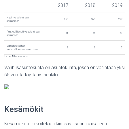
2017
2018
2019
Hyvin varustetuissa
255
265
277
asunnoissa
Puutteellisesti varustetuissa
31
32
34
asunnossa
Varustetasoltaan
3
3
2
tuntemattomissa asunnoissa
Lähde: Tilastokeskus.
Vanhusasuntokunta on asuntokunta, jossa on vähintään yksi
65 vuotta täyttänyt henkilö.
Kesämökit
Kesämökillä tarkoitetaan kiinteästi sijaintipaikalleen