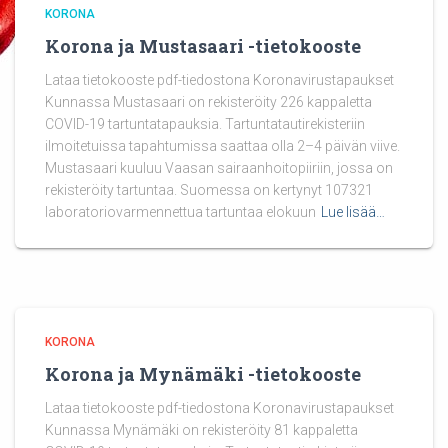
KORONA
Korona ja Mustasaari -tietokooste
Lataa tietokooste pdf-tiedostona Koronavirustapaukset
Kunnassa Mustasaari on rekisteröity 226 kappaletta
COVID-19 tartuntatapauksia. Tartuntatautirekisteriin
ilmoitetuissa tapahtumissa saattaa olla 2–4 päivän viive.
Mustasaari kuuluu Vaasan sairaanhoitopiiriin, jossa on
rekisteröity tartuntaa. Suomessa on kertynyt 107321
laboratoriovarmennettua tartuntaa elokuun
Lue lisää…
KORONA
Korona ja Mynämäki -tietokooste
Lataa tietokooste pdf-tiedostona Koronavirustapaukset
Kunnassa Mynämäki on rekisteröity 81 kappaletta