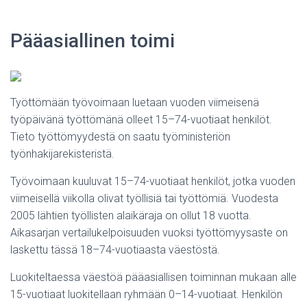
Pääasiallinen toimi
Työttömään työvoimaan luetaan vuoden viimeisenä
työpäivänä työttömänä olleet 15–74-vuotiaat henkilöt.
Tieto työttömyydestä on saatu työministeriön
työnhakijarekisteristä.
Työvoimaan kuuluvat 15–74-vuotiaat henkilöt, jotka vuoden
viimeisellä viikolla olivat työllisiä tai työttömiä. Vuodesta
2005 lähtien työllisten alaikäraja on ollut 18 vuotta.
Aikasarjan vertailukelpoisuuden vuoksi työttömyysaste on
laskettu tässä 18–74-vuotiaasta väestöstä.
Luokiteltaessa väestöä pääasiallisen toiminnan mukaan alle
15-vuotiaat luokitellaan ryhmään 0–14-vuotiaat. Henkilön