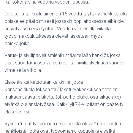
ikä kokonaisina vuosina vuoden lopussa.
Opiskelija tai koululainen on 15 vuotta täyttänyt henkilö, joka
opiskelee päätoimisesti jossakin oppilaitoksessa eikä ole
ansiotyössä eikä työtön. Vuoden viimeisellä viikolla
työvoimakoulutuksessa olevat lasketaan myös
opiskelijoiksi.
Varus- ja siviilipalvelusmiehiin määritellään henkilöt, jotka
ovat suorittamassa varusmies- tai siviilipalveluaan vuoden
viimeisellä viikolla.
Eläkeläisiksi katsotaan kaikki ne, jotka
Kansaneläkelaitoksen tai Eläketurvakeskuksen tietojen
mukaan saavat eläkettä (pl. perhe-eläke, osa-aikaeläke)
eivätkä ole ansiotyössä. Kaikki yli 74-vuotiaat on päätelty
eläkeläisiksi.
Ryhmä ‘muut työvoiman ulkopuolella olevat’ muodostuu
henkilöistä, jotka ovat työvoiman ulkopuolella eivätkä