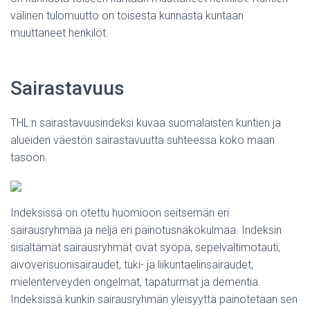
välinen tulomuutto on toisesta kunnasta kuntaan
muuttaneet henkilöt.
Sairastavuus
THL:n sairastavuusindeksi kuvaa suomalaisten kuntien ja
alueiden väestön sairastavuutta suhteessa koko maan
tasoon.
Indeksissä on otettu huomioon seitsemän eri
sairausryhmää ja neljä eri painotusnäkökulmaa. Indeksin
sisältämät sairausryhmät ovat syöpä, sepelvaltimotauti,
aivoverisuonisairaudet, tuki- ja liikuntaelinsairaudet,
mielenterveyden ongelmat, tapaturmat ja dementia.
Indeksissä kunkin sairausryhmän yleisyyttä painotetaan sen