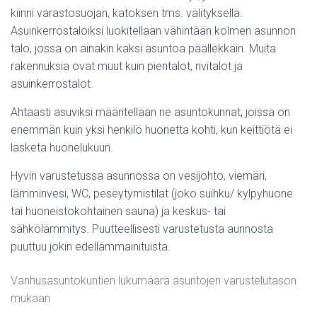
kiinni varastosuojan, katoksen tms. välityksellä.
Asuinkerrostaloiksi luokitellaan vähintään kolmen asunnon
talo, jossa on ainakin kaksi asuntoa päällekkäin. Muita
rakennuksia ovat muut kuin pientalot, rivitalot ja
asuinkerrostalot.
Ahtaasti asuviksi määritellään ne asuntokunnat, joissa on
enemmän kuin yksi henkilö huonetta kohti, kun keittiötä ei
lasketa huonelukuun.
Hyvin varustetussa asunnossa on vesijohto, viemäri,
lämminvesi, WC, peseytymistilat (joko suihku/ kylpyhuone
tai huoneistokohtainen sauna) ja keskus- tai
sähkölämmitys. Puutteellisesti varustetusta aunnosta
puuttuu jokin edellämmainituista.
Vanhusasuntokuntien lukumäärä asuntojen varustelutason
mukaan