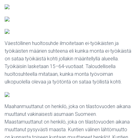
Väestöllinen huoltosuhde ilmoitetaan ei-työikäisten ja
työikäisten määrien suhteena eli kuinka monta ei-työikäistä
on sataa työikäistä kohti jollakin määritellyllä alueella.
Työikäisiin lasketaan 15–64-vuotiaat. Taloudellisella
huoltosuhteella mitataan, kuinka monta työvoiman
ulkopuolella olevaa ja työtöntä on sataa työllistä kohti.
Maahanmuuttanut on henkilö, joka on tilastovuoden aikana
muuttanut vakinaisesti asumaan Suomeen.
Maastamuuttanut on henkilö, joka on tilastovuoden aikana
muuttanut pysyvästi maasta. Kuntien välinen lähtömuutto
on kunnasta toiseen kuntaan muuttaneet henkilöt. Kuntien