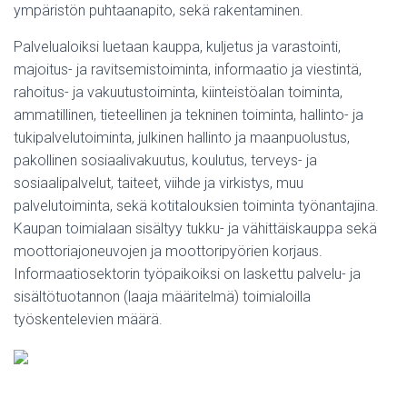
ympäristön puhtaanapito, sekä rakentaminen.
Palvelualoiksi luetaan kauppa, kuljetus ja varastointi,
majoitus- ja ravitsemistoiminta, informaatio ja viestintä,
rahoitus- ja vakuutustoiminta, kiinteistöalan toiminta,
ammatillinen, tieteellinen ja tekninen toiminta, hallinto- ja
tukipalvelutoiminta, julkinen hallinto ja maanpuolustus,
pakollinen sosiaalivakuutus, koulutus, terveys- ja
sosiaalipalvelut, taiteet, viihde ja virkistys, muu
palvelutoiminta, sekä kotitalouksien toiminta työnantajina.
Kaupan toimialaan sisältyy tukku- ja vähittäiskauppa sekä
moottoriajoneuvojen ja moottoripyörien korjaus.
Informaatiosektorin työpaikoiksi on laskettu palvelu- ja
sisältötuotannon (laaja määritelmä) toimialoilla
työskentelevien määrä.