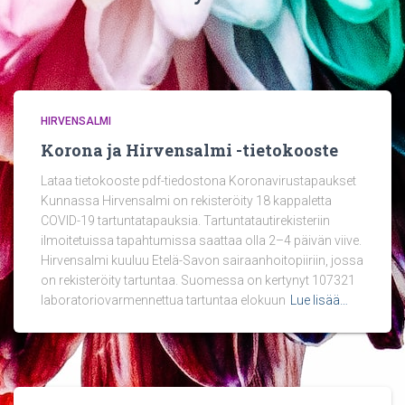
HIRVENSALMI
Korona ja Hirvensalmi -tietokooste
Lataa tietokooste pdf-tiedostona Koronavirustapaukset
Kunnassa Hirvensalmi on rekisteröity 18 kappaletta
COVID-19 tartuntatapauksia. Tartuntatautirekisteriin
ilmoitetuissa tapahtumissa saattaa olla 2–4 päivän viive.
Hirvensalmi kuuluu Etelä-Savon sairaanhoitopiiriin, jossa
on rekisteröity tartuntaa. Suomessa on kertynyt 107321
laboratoriovarmennettua tartuntaa elokuun
Lue lisää…