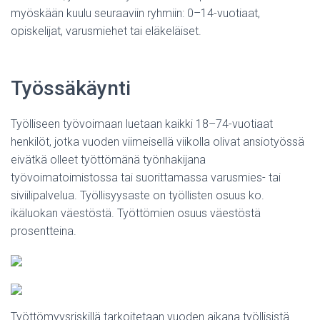
myöskään kuulu seuraaviin ryhmiin: 0–14-vuotiaat,
opiskelijat, varusmiehet tai eläkeläiset.
Työssäkäynti
Työlliseen työvoimaan luetaan kaikki 18–74-vuotiaat
henkilöt, jotka vuoden viimeisellä viikolla olivat ansiotyössä
eivätkä olleet työttömänä työnhakijana
työvoimatoimistossa tai suorittamassa varusmies- tai
siviilipalvelua. Työllisyysaste on työllisten osuus ko.
ikäluokan väestöstä. Työttömien osuus väestöstä
prosentteina.
Työttömyysriskillä tarkoitetaan vuoden aikana työllisistä