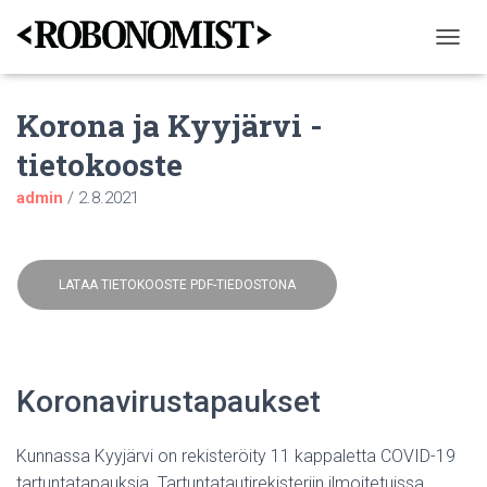
N
A
V
Korona ja Kyyjärvi -
I
G
tietokooste
O
I
admin
/
2.8.2021
N
T
I
P
Ä
LATAA TIETOKOOSTE PDF-TIEDOSTONA
Ä
L
L
E
/
Koronavirustapaukset
P
O
I
Kunnassa Kyyjärvi on rekisteröity 11 kappaletta COVID-19
S
tartuntatapauksia. Tartuntatautirekisteriin ilmoitetuissa