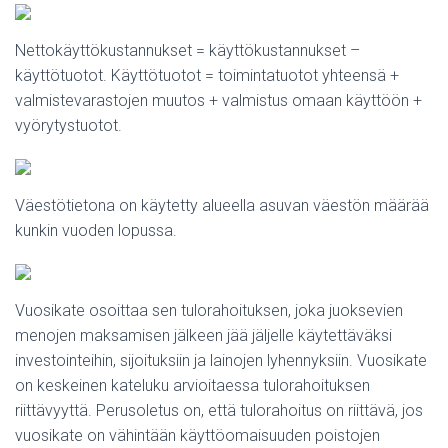
Nettokäyttökustannukset = käyttökustannukset –
käyttötuotot. Käyttötuotot = toimintatuotot yhteensä +
valmistevarastojen muutos + valmistus omaan käyttöön +
vyörytystuotot.
Väestötietona on käytetty alueella asuvan väestön määrää
kunkin vuoden lopussa.
Vuosikate osoittaa sen tulorahoituksen, joka juoksevien
menojen maksamisen jälkeen jää jäljelle käytettäväksi
investointeihin, sijoituksiin ja lainojen lyhennyksiin. Vuosikate
on keskeinen kateluku arvioitaessa tulorahoituksen
riittävyyttä. Perusoletus on, että tulorahoitus on riittävä, jos
vuosikate on vähintään käyttöomaisuuden poistojen