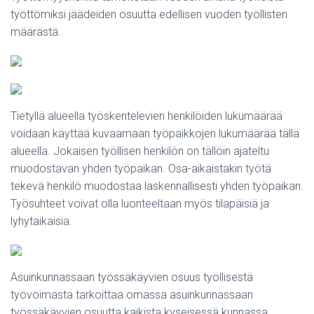
työttömiksi jäädeiden osuutta edellisen vuoden työllisten
määrästä.
Tietyllä alueella työskentelevien henkilöiden lukumäärää
voidaan käyttää kuvaamaan työpaikkojen lukumäärää tällä
alueella. Jokaisen työllisen henkilön on tällöin ajateltu
muodostavan yhden työpaikan. Osa-aikaistakin työtä
tekevä henkilö muodostaa laskennallisesti yhden työpaikan.
Työsuhteet voivat olla luonteeltaan myös tilapäisiä ja
lyhytaikaisia.
Asuinkunnassaan työssäkäyvien osuus työllisestä
työvoimasta tarkoittaa omassa asuinkunnassaan
työssäkäyvien osuutta kaikista kyseisessä kunnassa