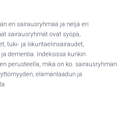
n eri sairausryhmää ja neljä eri
ät sairausryhmät ovat syöpä,
, tuki- ja liikuntaelinsairaudet,
ja dementia. Indeksissä kunkin
sen perusteella, mikä on ko. sairausryhmän
yvyttömyyden, elämänlaadun ja
ta.