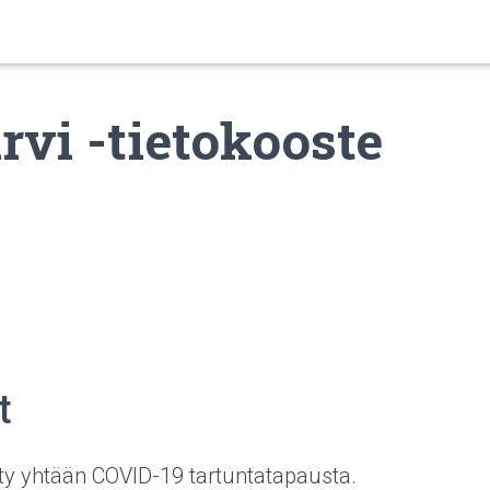
rvi -tietokooste
t
öity yhtään COVID-19 tartuntatapausta.