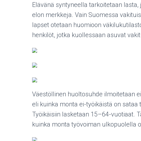
Elävänä syntyneella tarkoitetaan lasta, 
elon merkkeja. Vain Suomessa vakituis
lapset otetaan huomioon väkilukutilast
henkilöt, jotka kuollessaan asuvat vak
Väestöllinen huoltosuhde ilmoitetaan ei
eli kuinka monta ei-työikäistä on sataa ty
Työikäisiin lasketaan 15–64-vuotiaat. T
kuinka monta työvoiman ulkopuolella ole