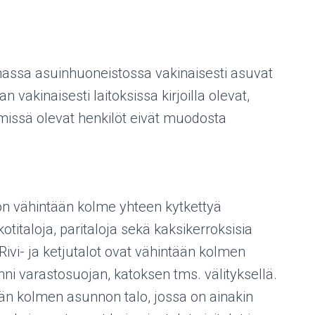
ssa asuinhuoneistossa vakinaisesti asuvat
 vakinaisesti laitoksissa kirjoilla olevat,
missä olevat henkilöt eivät muodosta
 on vähintään kolme yhteen kytkettyä
otitaloja, paritaloja sekä kaksikerroksisia
Rivi- ja ketjutalot ovat vähintään kolmen
inni varastosuojan, katoksen tms. välityksellä.
ään kolmen asunnon talo, jossa on ainakin