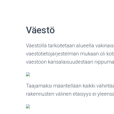
Väestö
Väestöllä tarkoitetaan alueella vakinais
väestötietojärjestelmän mukaan oli ko
väestöön kansalaisuudestaan riippuma
Taajamaksi määritellään kaikki vähint
rakennusten välinen etäisyys ei yleens