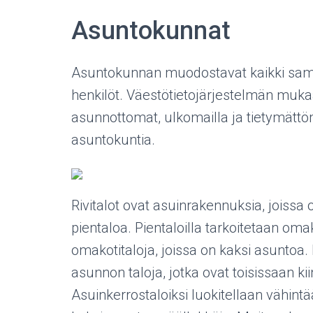
Asuntokunnat
Asuntokunnan muodostavat kaikki sama
henkilöt. Väestötietojärjestelmän mukaan
asunnottomat, ulkomailla ja tietymättö
asuntokuntia.
Rivitalot ovat asuinrakennuksia, joissa
pientaloa. Pientaloilla tarkoitetaan omak
omakotitaloja, joissa on kaksi asuntoa. 
asunnon taloja, jotka ovat toisissaan ki
Asuinkerrostaloiksi luokitellaan vähint