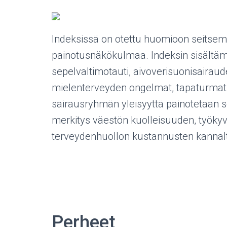
Indeksissä on otettu huomioon seitsemä
painotusnäkökulmaa. Indeksin sisältäm
sepelvaltimotauti, aivoverisuonisairaudet
mielenterveyden ongelmat, tapaturmat 
sairausryhmän yleisyyttä painotetaan 
merkitys väestön kuolleisuuden, työk
terveydenhuollon kustannusten kannal
Perheet