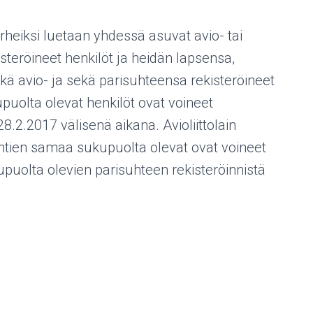
heiksi luetaan yhdessä asuvat avio- tai
isteröineet henkilöt ja heidän lapsensa,
 avio- ja sekä parisuhteensa rekisteröineet
kupuolta olevat henkilöt ovat voineet
8.2.2017 välisenä aikana. Avioliittolain
htien samaa sukupuolta olevat ovat voineet
puolta olevien parisuhteen rekisteröinnistä