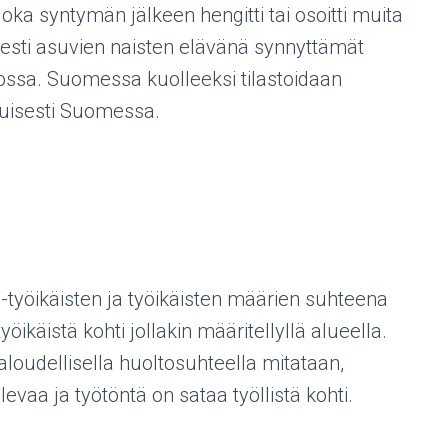
joka syntymän jälkeen hengitti tai osoitti muita
esti asuvien naisten elävänä synnyttämät
ossa. Suomessa kuolleeksi tilastoidaan
ituisesti Suomessa.
-työikäisten ja työikäisten määrien suhteena
öikäistä kohti jollakin määritellyllä alueella.
aloudellisella huoltosuhteella mitataan,
vaa ja työtöntä on sataa työllistä kohti.