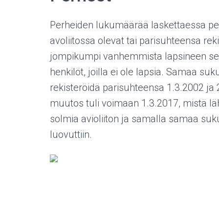
Perheiden lukumäärää laskettaessa per
avoliitossa olevat tai parisuhteensa rek
jompikumpi vanhemmista lapsineen sekä
henkilöt, joilla ei ole lapsia. Samaa su
rekisteröidä parisuhteensa 1.3.2002 ja 2
muutos tuli voimaan 1.3.2017, mistä lä
solmia avioliiton ja samalla samaa suku
luovuttiin.