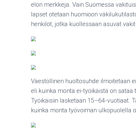
elon merkkeja. Vain Suomessa vakituis
lapset otetaan huomioon väkilukutilast
henkilöt, jotka kuollessaan asuvat vak
Väestöllinen huoltosuhde ilmoitetaan ei
eli kuinka monta ei-työikäistä on sataa ty
Työikäisiin lasketaan 15–64-vuotiaat. T
kuinka monta työvoiman ulkopuolella ole