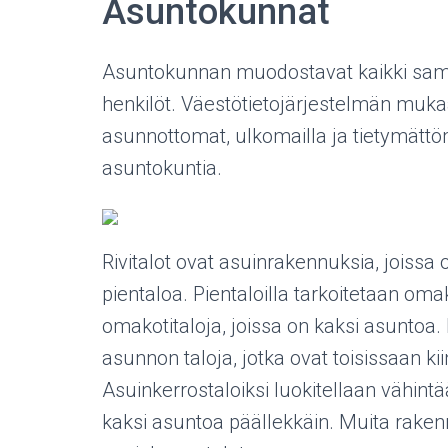
Asuntokunnat
Asuntokunnan muodostavat kaikki sama
henkilöt. Väestötietojärjestelmän mukaan
asunnottomat, ulkomailla ja tietymättö
asuntokuntia.
Rivitalot ovat asuinrakennuksia, joissa
pientaloa. Pientaloilla tarkoitetaan omak
omakotitaloja, joissa on kaksi asuntoa. 
asunnon taloja, jotka ovat toisissaan ki
Asuinkerrostaloiksi luokitellaan vähint
kaksi asuntoa päällekkäin. Muita rakennu