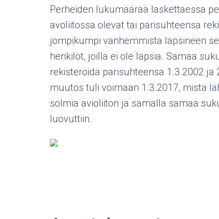
Perheiden lukumäärää laskettaessa per
avoliitossa olevat tai parisuhteensa rek
jompikumpi vanhemmista lapsineen sekä
henkilöt, joilla ei ole lapsia. Samaa su
rekisteröidä parisuhteensa 1.3.2002 ja 2
muutos tuli voimaan 1.3.2017, mistä lä
solmia avioliiton ja samalla samaa suku
luovuttiin.