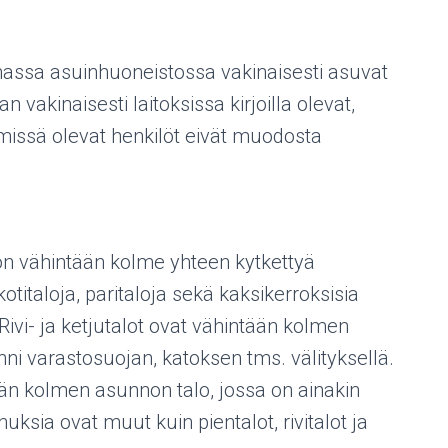
ssa asuinhuoneistossa vakinaisesti asuvat
 vakinaisesti laitoksissa kirjoilla olevat,
missä olevat henkilöt eivät muodosta
 on vähintään kolme yhteen kytkettyä
otitaloja, paritaloja sekä kaksikerroksisia
Rivi- ja ketjutalot ovat vähintään kolmen
inni varastosuojan, katoksen tms. välityksellä.
ään kolmen asunnon talo, jossa on ainakin
ksia ovat muut kuin pientalot, rivitalot ja