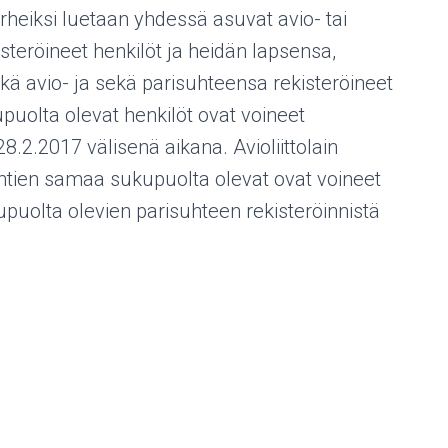
heiksi luetaan yhdessä asuvat avio- tai
isteröineet henkilöt ja heidän lapsensa,
 avio- ja sekä parisuhteensa rekisteröineet
kupuolta olevat henkilöt ovat voineet
8.2.2017 välisenä aikana. Avioliittolain
htien samaa sukupuolta olevat ovat voineet
puolta olevien parisuhteen rekisteröinnistä