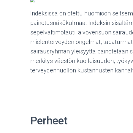
Indeksissä on otettu huomioon seitsemä
painotusnäkökulmaa. Indeksin sisältäm
sepelvaltimotauti, aivoverisuonisairaudet
mielenterveyden ongelmat, tapaturmat 
sairausryhmän yleisyyttä painotetaan 
merkitys väestön kuolleisuuden, työk
terveydenhuollon kustannusten kannal
Perheet