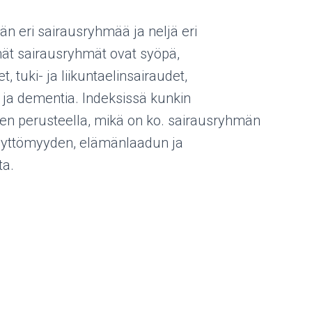
n eri sairausryhmää ja neljä eri
ät sairausryhmät ovat syöpä,
, tuki- ja liikuntaelinsairaudet,
ja dementia. Indeksissä kunkin
sen perusteella, mikä on ko. sairausryhmän
yvyttömyyden, elämänlaadun ja
ta.