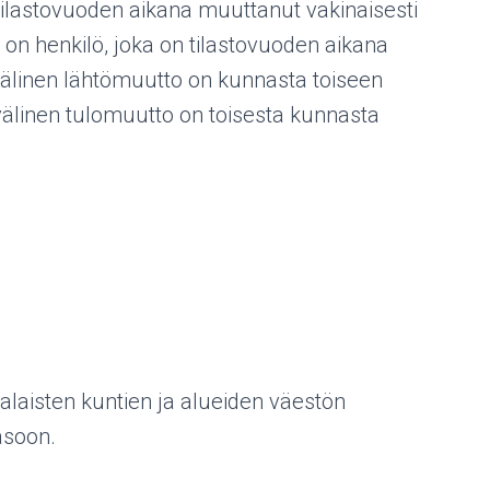
ilastovuoden aikana muuttanut vakinaisesti
henkilö, joka on tilastovuoden aikana
älinen lähtömuutto on kunnasta toiseen
välinen tulomuutto on toisesta kunnasta
laisten kuntien ja alueiden väestön
asoon.