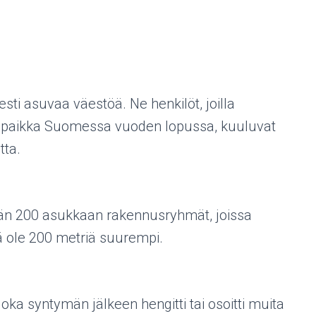
esti asuvaa väestöä. Ne henkilöt, joilla
tipaikka Suomessa vuoden lopussa, kuuluvat
tta.
ään 200 asukkaan rakennusryhmät, joissa
ä ole 200 metriä suurempi.
joka syntymän jälkeen hengitti tai osoitti muita