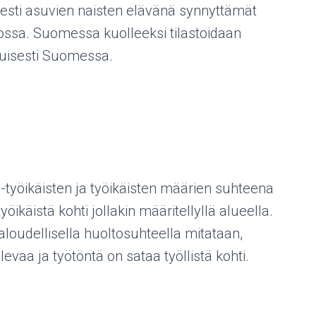
esti asuvien naisten elävänä synnyttämät
ossa. Suomessa kuolleeksi tilastoidaan
ituisesti Suomessa.
-työikäisten ja työikäisten määrien suhteena
öikäistä kohti jollakin määritellyllä alueella.
aloudellisella huoltosuhteella mitataan,
vaa ja työtöntä on sataa työllistä kohti.