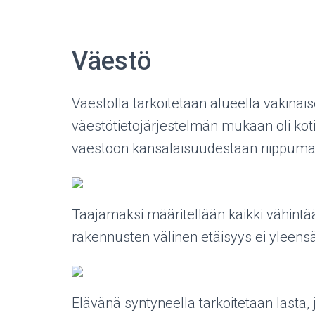
Väestö
Väestöllä tarkoitetaan alueella vakinais
väestötietojärjestelmän mukaan oli ko
väestöön kansalaisuudestaan riippuma
Taajamaksi määritellään kaikki vähint
rakennusten välinen etäisyys ei yleens
Elävänä syntyneella tarkoitetaan lasta, 