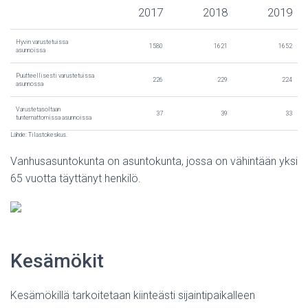
2017
2018
2019
Hyvin varustetuissa
1580
1621
1652
asunnoissa
Puutteellisesti varustetuissa
226
229
224
asunnossa
Varustetasoltaan
37
39
33
tuntemattomissa asunnoissa
Lähde: Tilastokeskus.
Vanhusasuntokunta on asuntokunta, jossa on vähintään yksi
65 vuotta täyttänyt henkilö.
Kesämökit
Kesämökillä tarkoitetaan kiinteästi sijaintipaikalleen