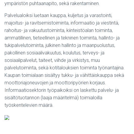
ympäristön puhtaanapito, sekä rakentaminen.
Palvelualoiksi luetaan kauppa, kuljetus ja varastointi,
majoitus- ja ravitsemistoiminta, informaatio ja viestintä,
rahoitus- ja vakuutustoiminta, kiinteistöalan toiminta,
ammatillinen, tieteellinen ja tekninen toiminta, hallinto- ja
tukipalvelutoiminta, julkinen hallinto ja maanpuolustus,
pakollinen sosiaalivakuutus, koulutus, terveys- ja
sosiaalipalvelut, taiteet, viihde ja virkistys, muu
palvelutoiminta, sekä kotitalouksien toiminta työnantajina.
Kaupan toimialaan sisältyy tukku- ja vähittäiskauppa sekä
moottoriajoneuvojen ja moottoripyörien korjaus.
Informaatiosektorin työpaikoiksi on laskettu palvelu- ja
sisältötuotannon (laaja määritelmä) toimialoilla
työskentelevien määrä.