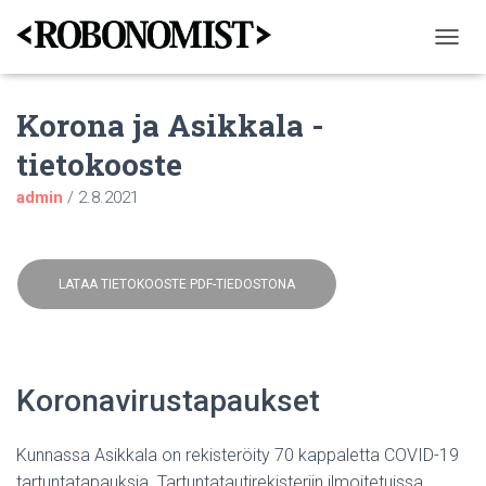
N
A
V
Korona ja Asikkala -
I
G
tietokooste
O
I
admin
/
2.8.2021
N
T
I
P
Ä
LATAA TIETOKOOSTE PDF-TIEDOSTONA
Ä
L
L
E
/
Koronavirustapaukset
P
O
I
Kunnassa Asikkala on rekisteröity 70 kappaletta COVID-19
S
tartuntatapauksia. Tartuntatautirekisteriin ilmoitetuissa