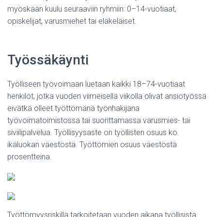
myöskään kuulu seuraaviin ryhmiin: 0–14-vuotiaat,
opiskelijat, varusmiehet tai eläkeläiset.
Työssäkäynti
Työlliseen työvoimaan luetaan kaikki 18–74-vuotiaat
henkilöt, jotka vuoden viimeisellä viikolla olivat ansiotyössä
eivätkä olleet työttömänä työnhakijana
työvoimatoimistossa tai suorittamassa varusmies- tai
siviilipalvelua. Työllisyysaste on työllisten osuus ko.
ikäluokan väestöstä. Työttömien osuus väestöstä
prosentteina.
Työttömyysriskillä tarkoitetaan vuoden aikana työllisistä