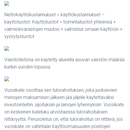
Nettokäyttökustannukset = käyttökustannukset –
käyttötuotot. Käyttötuotot = toimintatuotot yhteensä +
valmistevarastojen muutos + valmistus omaan käyttöön +
vyörytystuotot.
Väestötietona on käytetty alueella asuvan väestön määrää
kunkin vuoden lopussa.
Vuosikate osoittaa sen tulorahoituksen, joka juoksevien
menojen maksamisen jälkeen jää jäljelle käytettäväksi
investointeihin, sijoituksiin ja lainojen lyhennyksiin. Vuosikate
on keskeinen kateluku arvioitaessa tulorahoituksen
riittävyyttä. Perusoletus on, että tulorahoitus on riittävä, jos
vuosikate on vähintään käyttöomaisuuden poistojen