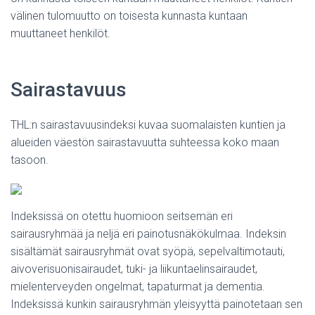
välinen tulomuutto on toisesta kunnasta kuntaan
muuttaneet henkilöt.
Sairastavuus
THL:n sairastavuusindeksi kuvaa suomalaisten kuntien ja
alueiden väestön sairastavuutta suhteessa koko maan
tasoon.
Indeksissä on otettu huomioon seitsemän eri
sairausryhmää ja neljä eri painotusnäkökulmaa. Indeksin
sisältämät sairausryhmät ovat syöpä, sepelvaltimotauti,
aivoverisuonisairaudet, tuki- ja liikuntaelinsairaudet,
mielenterveyden ongelmat, tapaturmat ja dementia.
Indeksissä kunkin sairausryhmän yleisyyttä painotetaan sen