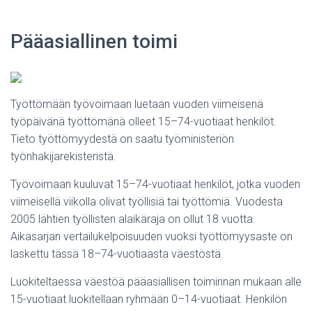
Pääasiallinen toimi
Työttömään työvoimaan luetaan vuoden viimeisenä
työpäivänä työttömänä olleet 15–74-vuotiaat henkilöt.
Tieto työttömyydestä on saatu työministeriön
työnhakijarekisteristä.
Työvoimaan kuuluvat 15–74-vuotiaat henkilöt, jotka vuoden
viimeisellä viikolla olivat työllisiä tai työttömiä. Vuodesta
2005 lähtien työllisten alaikäraja on ollut 18 vuotta.
Aikasarjan vertailukelpoisuuden vuoksi työttömyysaste on
laskettu tässä 18–74-vuotiaasta väestöstä.
Luokiteltaessa väestöä pääasiallisen toiminnan mukaan alle
15-vuotiaat luokitellaan ryhmään 0–14-vuotiaat. Henkilön