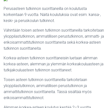
Perusasteen tutkinnon suorittaneilla on koulutusta
korkeintaan 9 vuotta. Näitä koulutuksia ovat esim. kansa-,
keski- ja peruskoulun tutkinnot.
Vähintään toisen asteen tutkinnon suorittaneilla tarkoitetaan
ylioppilastutkinnon, ammatillisen perustutkinnon, ammatti- ja
erikoisammattitutkinnon suorittaneita sekä korkea-asteen
tutkinnon suorittaneita.
Korkea-asteen tutkinnon suorittaneisiin luetaan alimman
korkea-asteen, alemman ja ylemmän korkeakouluasteen ja
tutkijakouluasteen tutkinnon suorittaneet.
Toisen asteen tutkinnon suorittaneilla tarkoitetaan
ylioppilastutkinnon, ammatillisen perustutkinnon ja
ammattitutkinnon suorittaneita. Tässä sisältää myös
erikoisammattitutkinnot.
Alimman korkea-asteen koulutus kestää 2–3 vuotta