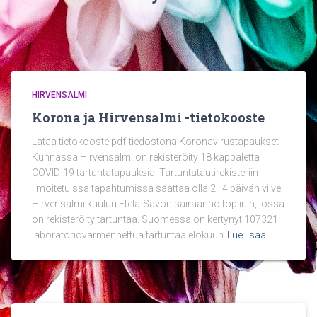
HIRVENSALMI
Korona ja Hirvensalmi -tietokooste
Lataa tietokooste pdf-tiedostona Koronavirustapaukset
Kunnassa Hirvensalmi on rekisteröity 18 kappaletta
COVID-19 tartuntatapauksia. Tartuntatautirekisteriin
ilmoitetuissa tapahtumissa saattaa olla 2–4 päivän viive.
Hirvensalmi kuuluu Etelä-Savon sairaanhoitopiiriin, jossa
on rekisteröity tartuntaa. Suomessa on kertynyt 107321
laboratoriovarmennettua tartuntaa elokuun
Lue lisää…