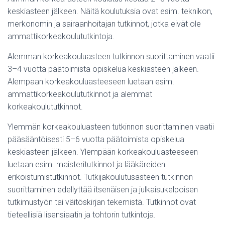
keskiasteen jälkeen. Näitä koulutuksia ovat esim. teknikon,
merkonomin ja sairaanhoitajan tutkinnot, jotka eivät ole
ammattikorkeakoulututkintoja.
Alemman korkeakouluasteen tutkinnon suorittaminen vaatii
3–4 vuotta päätoimista opiskelua keskiasteen jalkeen.
Alempaan korkeakouluasteeseen luetaan esim.
ammattikorkeakoulututkinnot ja alemmat
korkeakoulututkinnot.
Ylemmän korkeakouluasteen tutkinnon suorittaminen vaatii
pääsääntöisesti 5–6 vuotta päätoimista opiskelua
keskiasteen jälkeen. Ylempään korkeakouluasteeseen
luetaan esim. maisteritutkinnot ja lääkäreiden
erikoistumistutkinnot. Tutkijakoulutusasteen tutkinnon
suorittaminen edellyttää itsenäisen ja julkaisukelpoisen
tutkimustyön tai väitöskirjan tekemistä. Tutkinnot ovat
tieteellisiä lisensiaatin ja tohtorin tutkintoja.