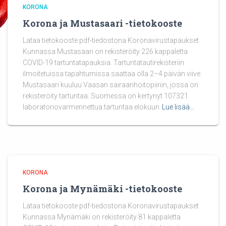
KORONA
Korona ja Mustasaari -tietokooste
Lataa tietokooste pdf-tiedostona Koronavirustapaukset
Kunnassa Mustasaari on rekisteröity 226 kappaletta
COVID-19 tartuntatapauksia. Tartuntatautirekisteriin
ilmoitetuissa tapahtumissa saattaa olla 2–4 päivän viive.
Mustasaari kuuluu Vaasan sairaanhoitopiiriin, jossa on
rekisteröity tartuntaa. Suomessa on kertynyt 107321
laboratoriovarmennettua tartuntaa elokuun
Lue lisää…
KORONA
Korona ja Mynämäki -tietokooste
Lataa tietokooste pdf-tiedostona Koronavirustapaukset
Kunnassa Mynämäki on rekisteröity 81 kappaletta