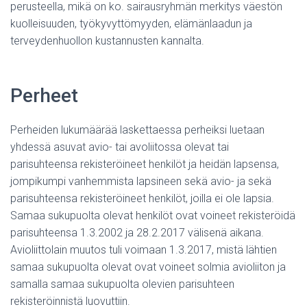
perusteella, mikä on ko. sairausryhmän merkitys väestön
kuolleisuuden, työkyvyttömyyden, elämänlaadun ja
terveydenhuollon kustannusten kannalta.
Perheet
Perheiden lukumäärää laskettaessa perheiksi luetaan
yhdessä asuvat avio- tai avoliitossa olevat tai
parisuhteensa rekisteröineet henkilöt ja heidän lapsensa,
jompikumpi vanhemmista lapsineen sekä avio- ja sekä
parisuhteensa rekisteröineet henkilöt, joilla ei ole lapsia.
Samaa sukupuolta olevat henkilöt ovat voineet rekisteröidä
parisuhteensa 1.3.2002 ja 28.2.2017 välisenä aikana.
Avioliittolain muutos tuli voimaan 1.3.2017, mistä lähtien
samaa sukupuolta olevat ovat voineet solmia avioliiton ja
samalla samaa sukupuolta olevien parisuhteen
rekisteröinnistä luovuttiin.