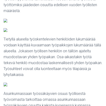
työttömiksi jäädeiden osuutta edellisen vuoden työllisten
määrästä.
Tietyllä alueella työskentelevien henkilöiden lukumäärää
voidaan käyttää kuvaamaan työpaikkojen lukumäärää tällä
alueella. Jokaisen työllisen henkilön on tällöin ajateltu
muodostavan yhden työpaikan. Osa-aikaistakin työtä
tekevä henkilö muodostaa laskennallisesti yhden työpaikan.
Työsuhteet voivat olla luonteeltaan myös tilapäisiä ja
lyhytaikaisia.
Asuinkunnassaan työssäkäyvien osuus työllisestä
työvoimasta tarkoittaa omassa asuinkunnassaan
työssäkäyvien osuutta kaikista kyseisessä kunnassa