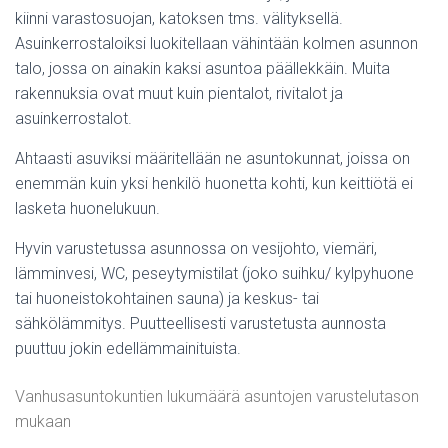
kiinni varastosuojan, katoksen tms. välityksellä.
Asuinkerrostaloiksi luokitellaan vähintään kolmen asunnon
talo, jossa on ainakin kaksi asuntoa päällekkäin. Muita
rakennuksia ovat muut kuin pientalot, rivitalot ja
asuinkerrostalot.
Ahtaasti asuviksi määritellään ne asuntokunnat, joissa on
enemmän kuin yksi henkilö huonetta kohti, kun keittiötä ei
lasketa huonelukuun.
Hyvin varustetussa asunnossa on vesijohto, viemäri,
lämminvesi, WC, peseytymistilat (joko suihku/ kylpyhuone
tai huoneistokohtainen sauna) ja keskus- tai
sähkölämmitys. Puutteellisesti varustetusta aunnosta
puuttuu jokin edellämmainituista.
Vanhusasuntokuntien lukumäärä asuntojen varustelutason
mukaan