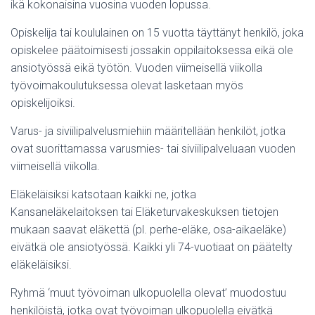
ikä kokonaisina vuosina vuoden lopussa.
Opiskelija tai koululainen on 15 vuotta täyttänyt henkilö, joka
opiskelee päätoimisesti jossakin oppilaitoksessa eikä ole
ansiotyössä eikä työtön. Vuoden viimeisellä viikolla
työvoimakoulutuksessa olevat lasketaan myös
opiskelijoiksi.
Varus- ja siviilipalvelusmiehiin määritellään henkilöt, jotka
ovat suorittamassa varusmies- tai siviilipalveluaan vuoden
viimeisellä viikolla.
Eläkeläisiksi katsotaan kaikki ne, jotka
Kansaneläkelaitoksen tai Eläketurvakeskuksen tietojen
mukaan saavat eläkettä (pl. perhe-eläke, osa-aikaeläke)
eivätkä ole ansiotyössä. Kaikki yli 74-vuotiaat on päätelty
eläkeläisiksi.
Ryhmä ‘muut työvoiman ulkopuolella olevat’ muodostuu
henkilöistä, jotka ovat työvoiman ulkopuolella eivätkä