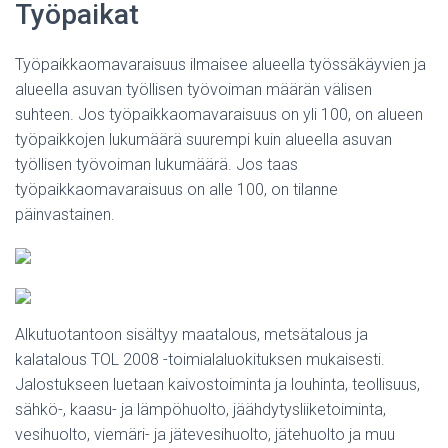
Työpaikat
Työpaikkaomavaraisuus ilmaisee alueella työssäkäyvien ja
alueella asuvan työllisen työvoiman määrän välisen
suhteen. Jos työpaikkaomavaraisuus on yli 100, on alueen
työpaikkojen lukumäärä suurempi kuin alueella asuvan
työllisen työvoiman lukumäärä. Jos taas
työpaikkaomavaraisuus on alle 100, on tilanne
päinvastainen.
Alkutuotantoon sisältyy maatalous, metsätalous ja
kalatalous TOL 2008 -toimialaluokituksen mukaisesti.
Jalostukseen luetaan kaivostoiminta ja louhinta, teollisuus,
sähkö-, kaasu- ja lämpöhuolto, jäähdytysliiketoiminta,
vesihuolto, viemäri- ja jätevesihuolto, jätehuolto ja muu