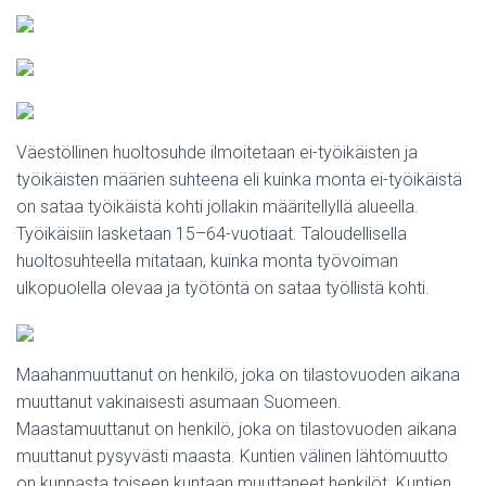
Väestöllinen huoltosuhde ilmoitetaan ei-työikäisten ja
työikäisten määrien suhteena eli kuinka monta ei-työikäistä
on sataa työikäistä kohti jollakin määritellyllä alueella.
Työikäisiin lasketaan 15–64-vuotiaat. Taloudellisella
huoltosuhteella mitataan, kuinka monta työvoiman
ulkopuolella olevaa ja työtöntä on sataa työllistä kohti.
Maahanmuuttanut on henkilö, joka on tilastovuoden aikana
muuttanut vakinaisesti asumaan Suomeen.
Maastamuuttanut on henkilö, joka on tilastovuoden aikana
muuttanut pysyvästi maasta. Kuntien välinen lähtömuutto
on kunnasta toiseen kuntaan muuttaneet henkilöt. Kuntien