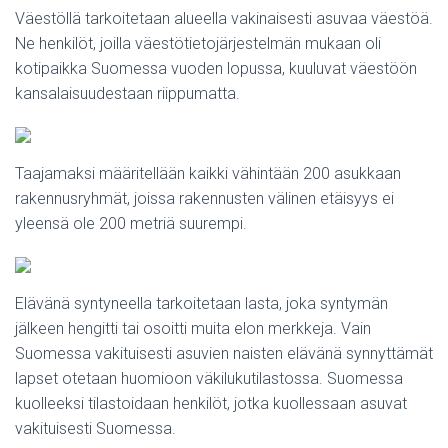
Väestöllä tarkoitetaan alueella vakinaisesti asuvaa väestöä.
Ne henkilöt, joilla väestötietojärjestelmän mukaan oli
kotipaikka Suomessa vuoden lopussa, kuuluvat väestöön
kansalaisuudestaan riippumatta.
Taajamaksi määritellään kaikki vähintään 200 asukkaan
rakennusryhmät, joissa rakennusten välinen etäisyys ei
yleensä ole 200 metriä suurempi.
Elävänä syntyneella tarkoitetaan lasta, joka syntymän
jälkeen hengitti tai osoitti muita elon merkkeja. Vain
Suomessa vakituisesti asuvien naisten elävänä synnyttämät
lapset otetaan huomioon väkilukutilastossa. Suomessa
kuolleeksi tilastoidaan henkilöt, jotka kuollessaan asuvat
vakituisesti Suomessa.