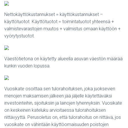
Nettokäyttökustannukset = käyttökustannukset –
käyttötuotot. Käyttötuotot = toimintatuotot yhteensä +
valmistevarastojen muutos + valmistus omaan käyttöön +
vyörytystuotot.
Väestötietona on käytetty alueella asuvan väestön määrää
kunkin vuoden lopussa.
Vuosikate osoittaa sen tulorahoituksen, joka juoksevien
menojen maksamisen jälkeen jää jäljelle käytettäväksi
investointeihin, sijoituksiin ja lainojen lyhennyksiin. Vuosikate
on keskeinen kateluku arvioitaessa tulorahoituksen
riittävyyttä. Perusoletus on, että tulorahoitus on riittävä, jos
vuosikate on vähintään käyttöomaisuuden poistojen