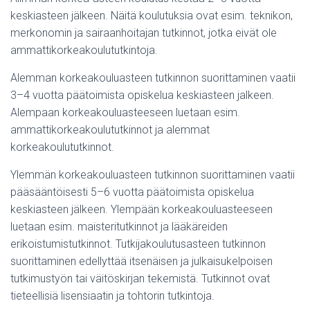
keskiasteen jälkeen. Näitä koulutuksia ovat esim. teknikon,
merkonomin ja sairaanhoitajan tutkinnot, jotka eivät ole
ammattikorkeakoulututkintoja.
Alemman korkeakouluasteen tutkinnon suorittaminen vaatii
3–4 vuotta päätoimista opiskelua keskiasteen jalkeen.
Alempaan korkeakouluasteeseen luetaan esim.
ammattikorkeakoulututkinnot ja alemmat
korkeakoulututkinnot.
Ylemmän korkeakouluasteen tutkinnon suorittaminen vaatii
pääsääntöisesti 5–6 vuotta päätoimista opiskelua
keskiasteen jälkeen. Ylempään korkeakouluasteeseen
luetaan esim. maisteritutkinnot ja lääkäreiden
erikoistumistutkinnot. Tutkijakoulutusasteen tutkinnon
suorittaminen edellyttää itsenäisen ja julkaisukelpoisen
tutkimustyön tai väitöskirjan tekemistä. Tutkinnot ovat
tieteellisiä lisensiaatin ja tohtorin tutkintoja.