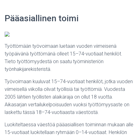
Pääasiallinen toimi
Työttömään työvoimaan luetaan vuoden viimeisenä
työpäivänä työttömänä olleet 15–74-vuotiaat henkilöt.
Tieto työttömyydestä on saatu työministeriön
työnhakijarekisteristä.
Työvoimaan kuuluvat 15–74-vuotiaat henkilöt, jotka vuoden
viimeisellä viikolla olivat työllisiä tai työttömiä. Vuodesta
2005 lähtien työllisten alaikäraja on ollut 18 vuotta.
Aikasarjan vertailukelpoisuuden vuoksi työttömyysaste on
laskettu tässä 18–74-vuotiaasta väestöstä.
Luokiteltaessa väestöä pääasiallisen toiminnan mukaan alle
15-vuotiaat luokitellaan ryhmään 0–14-vuotiaat. Henkilön