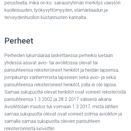
perusteella, mikä on ko. sairausryhmän merkitys väestön
kuolleisuuden, työkyvyttömyyden, elämänlaadun ja
terveydenhuollon kustannusten kannalta.
Perheet
Perheiden lukumäärää laskettaessa perheiksi luetaan
yhdessä asuvat avio- tai avoliitossa olevat tai
parisuhteensa rekisteröineet henkilöt ja heidän lapsensa,
jompikumpi vanhemmista lapsineen sekä avio- ja sekä
parisuhteensa rekisteröineet henkilöt, joilla ei ole lapsia.
Samaa sukupuolta olevat henkilöt ovat voineet rekisteröidä
parisuhteensa 1.3.2002 ja 28.2.2017 välisenä aikana.
Avioliittolain muutos tuli voimaan 1.3.2017, mistä lähtien
samaa sukupuolta olevat ovat voineet solmia avioliiton ja
samalla samaa sukupuolta olevien parisuhteen
rekisteröinnistä luovuttiin.