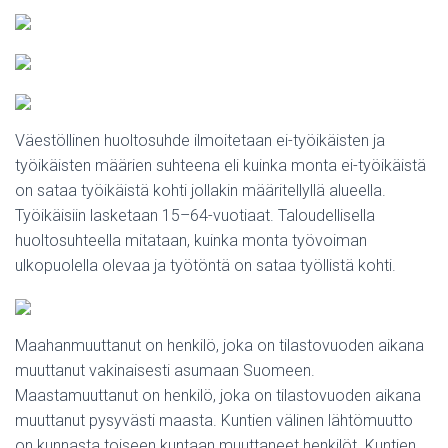
Väestöllinen huoltosuhde ilmoitetaan ei-työikäisten ja
työikäisten määrien suhteena eli kuinka monta ei-työikäistä
on sataa työikäistä kohti jollakin määritellyllä alueella.
Työikäisiin lasketaan 15–64-vuotiaat. Taloudellisella
huoltosuhteella mitataan, kuinka monta työvoiman
ulkopuolella olevaa ja työtöntä on sataa työllistä kohti.
Maahanmuuttanut on henkilö, joka on tilastovuoden aikana
muuttanut vakinaisesti asumaan Suomeen.
Maastamuuttanut on henkilö, joka on tilastovuoden aikana
muuttanut pysyvästi maasta. Kuntien välinen lähtömuutto
on kunnasta toiseen kuntaan muuttaneet henkilöt. Kuntien