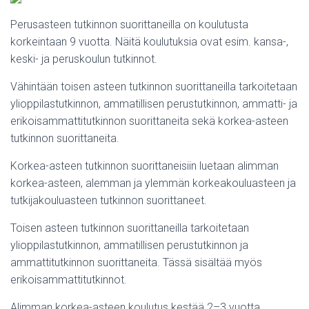
Perusasteen tutkinnon suorittaneilla on koulutusta
korkeintaan 9 vuotta. Näitä koulutuksia ovat esim. kansa-,
keski- ja peruskoulun tutkinnot.
Vähintään toisen asteen tutkinnon suorittaneilla tarkoitetaan
ylioppilastutkinnon, ammatillisen perustutkinnon, ammatti- ja
erikoisammattitutkinnon suorittaneita sekä korkea-asteen
tutkinnon suorittaneita.
Korkea-asteen tutkinnon suorittaneisiin luetaan alimman
korkea-asteen, alemman ja ylemmän korkeakouluasteen ja
tutkijakouluasteen tutkinnon suorittaneet.
Toisen asteen tutkinnon suorittaneilla tarkoitetaan
ylioppilastutkinnon, ammatillisen perustutkinnon ja
ammattitutkinnon suorittaneita. Tässä sisältää myös
erikoisammattitutkinnot.
Alimman korkea-asteen koulutus kestää 2–3 vuotta