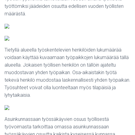
työttömiksi jäädeiden osuutta edellisen vuoden työllisten
määrästä.
Tietyllä alueella työskentelevien henkilöiden lukumäärää
voidaan käyttää kuvaamaan työpaikkojen lukumäärää tällä
alueella. Jokaisen työllisen henkilön on tällöin ajateltu
muodostavan yhden työpaikan. Osa-aikaistakin työtä
tekevä henkilö muodostaa laskennallisesti yhden työpaikan.
Työsuhteet voivat olla luonteeltaan myös tilapäisiä ja
lyhytaikaisia.
Asuinkunnassaan työssäkäyvien osuus työllisestä
työvoimasta tarkoittaa omassa asuinkunnassaan
työssäkäyvien osuutta kaikista kyseisessä kunnassa