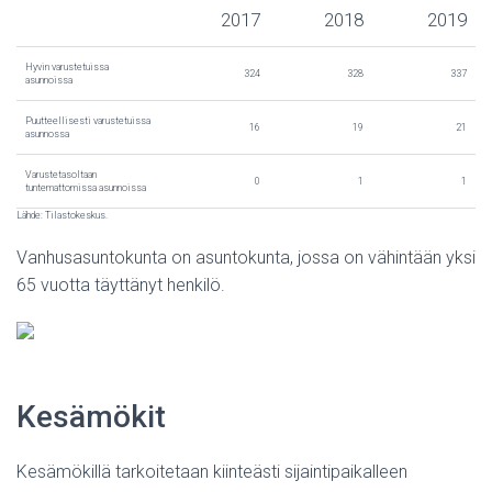
2017
2018
2019
Hyvin varustetuissa
324
328
337
asunnoissa
Puutteellisesti varustetuissa
16
19
21
asunnossa
Varustetasoltaan
0
1
1
tuntemattomissa asunnoissa
Lähde: Tilastokeskus.
Vanhusasuntokunta on asuntokunta, jossa on vähintään yksi
65 vuotta täyttänyt henkilö.
Kesämökit
Kesämökillä tarkoitetaan kiinteästi sijaintipaikalleen