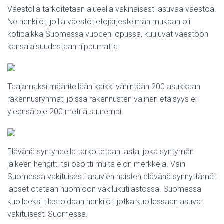
Väestöllä tarkoitetaan alueella vakinaisesti asuvaa väestöä.
Ne henkilöt, joilla väestötietojärjestelmän mukaan oli
kotipaikka Suomessa vuoden lopussa, kuuluvat väestöön
kansalaisuudestaan riippumatta.
Taajamaksi määritellään kaikki vähintään 200 asukkaan
rakennusryhmät, joissa rakennusten välinen etäisyys ei
yleensä ole 200 metriä suurempi.
Elävänä syntyneella tarkoitetaan lasta, joka syntymän
jälkeen hengitti tai osoitti muita elon merkkeja. Vain
Suomessa vakituisesti asuvien naisten elävänä synnyttämät
lapset otetaan huomioon väkilukutilastossa. Suomessa
kuolleeksi tilastoidaan henkilöt, jotka kuollessaan asuvat
vakituisesti Suomessa.