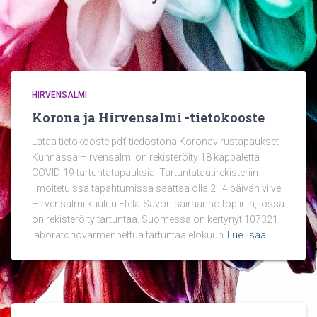
HIRVENSALMI
Korona ja Hirvensalmi -tietokooste
Lataa tietokooste pdf-tiedostona Koronavirustapaukset
Kunnassa Hirvensalmi on rekisteröity 18 kappaletta
COVID-19 tartuntatapauksia. Tartuntatautirekisteriin
ilmoitetuissa tapahtumissa saattaa olla 2–4 päivän viive.
Hirvensalmi kuuluu Etelä-Savon sairaanhoitopiiriin, jossa
on rekisteröity tartuntaa. Suomessa on kertynyt 107321
laboratoriovarmennettua tartuntaa elokuun
Lue lisää…