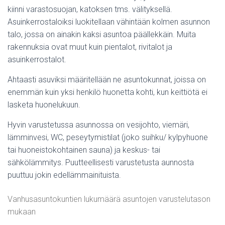
kiinni varastosuojan, katoksen tms. välityksellä.
Asuinkerrostaloiksi luokitellaan vähintään kolmen asunnon
talo, jossa on ainakin kaksi asuntoa päällekkäin. Muita
rakennuksia ovat muut kuin pientalot, rivitalot ja
asuinkerrostalot.
Ahtaasti asuviksi määritellään ne asuntokunnat, joissa on
enemmän kuin yksi henkilö huonetta kohti, kun keittiötä ei
lasketa huonelukuun.
Hyvin varustetussa asunnossa on vesijohto, viemäri,
lämminvesi, WC, peseytymistilat (joko suihku/ kylpyhuone
tai huoneistokohtainen sauna) ja keskus- tai
sähkölämmitys. Puutteellisesti varustetusta aunnosta
puuttuu jokin edellämmainituista.
Vanhusasuntokuntien lukumäärä asuntojen varustelutason
mukaan