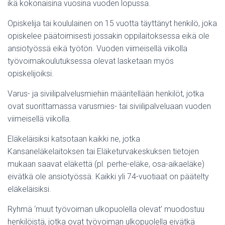
ikä kokonaisina vuosina vuoden lopussa.
Opiskelija tai koululainen on 15 vuotta täyttänyt henkilö, joka
opiskelee päätoimisesti jossakin oppilaitoksessa eikä ole
ansiotyössä eikä työtön. Vuoden viimeisellä viikolla
työvoimakoulutuksessa olevat lasketaan myös
opiskelijoiksi.
Varus- ja siviilipalvelusmiehiin määritellään henkilöt, jotka
ovat suorittamassa varusmies- tai siviilipalveluaan vuoden
viimeisellä viikolla.
Eläkeläisiksi katsotaan kaikki ne, jotka
Kansaneläkelaitoksen tai Eläketurvakeskuksen tietojen
mukaan saavat eläkettä (pl. perhe-eläke, osa-aikaeläke)
eivätkä ole ansiotyössä. Kaikki yli 74-vuotiaat on päätelty
eläkeläisiksi.
Ryhmä ‘muut työvoiman ulkopuolella olevat’ muodostuu
henkilöistä, jotka ovat työvoiman ulkopuolella eivätkä