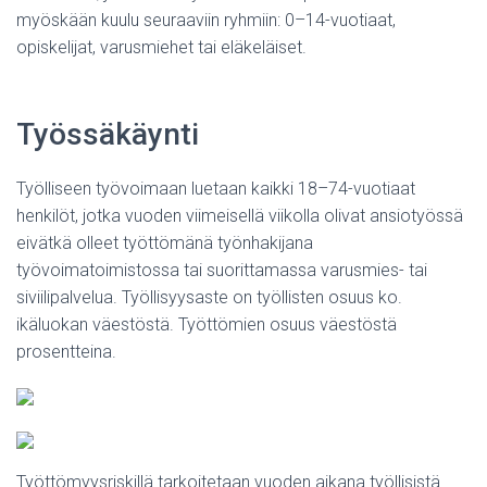
myöskään kuulu seuraaviin ryhmiin: 0–14-vuotiaat,
opiskelijat, varusmiehet tai eläkeläiset.
Työssäkäynti
Työlliseen työvoimaan luetaan kaikki 18–74-vuotiaat
henkilöt, jotka vuoden viimeisellä viikolla olivat ansiotyössä
eivätkä olleet työttömänä työnhakijana
työvoimatoimistossa tai suorittamassa varusmies- tai
siviilipalvelua. Työllisyysaste on työllisten osuus ko.
ikäluokan väestöstä. Työttömien osuus väestöstä
prosentteina.
Työttömyysriskillä tarkoitetaan vuoden aikana työllisistä