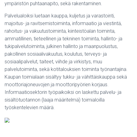
ympäristön puhtaanapito, sekä rakentaminen.
Palvelualoiksi luetaan kauppa, kuljetus ja varastointi,
majoitus- ja ravitsemistoiminta, informaatio ja viestintä,
rahoitus- ja vakuutustoiminta, kiinteistöalan toiminta,
ammatillinen, tieteellinen ja tekninen toiminta, hallinto- ja
tukipalvelutoiminta, julkinen hallinto ja maanpuolustus,
pakollinen sosiaalivakuutus, koulutus, terveys- ja
sosiaalipalvelut, taiteet, viihde ja virkistys, muu
palvelutoiminta, sekä kotitalouksien toiminta työnantajina.
Kaupan toimialaan sisältyy tukku- ja vähittäiskauppa sekä
moottoriajoneuvojen ja moottoripyörien korjaus.
Informaatiosektorin työpaikoiksi on laskettu palvelu- ja
sisältötuotannon (laaja määritelmä) toimialoilla
työskentelevien määrä.