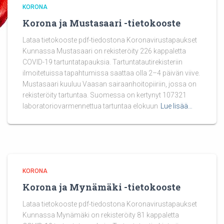
KORONA
Korona ja Mustasaari -tietokooste
Lataa tietokooste pdf-tiedostona Koronavirustapaukset
Kunnassa Mustasaari on rekisteröity 226 kappaletta
COVID-19 tartuntatapauksia. Tartuntatautirekisteriin
ilmoitetuissa tapahtumissa saattaa olla 2–4 päivän viive.
Mustasaari kuuluu Vaasan sairaanhoitopiiriin, jossa on
rekisteröity tartuntaa. Suomessa on kertynyt 107321
laboratoriovarmennettua tartuntaa elokuun
Lue lisää…
KORONA
Korona ja Mynämäki -tietokooste
Lataa tietokooste pdf-tiedostona Koronavirustapaukset
Kunnassa Mynämäki on rekisteröity 81 kappaletta