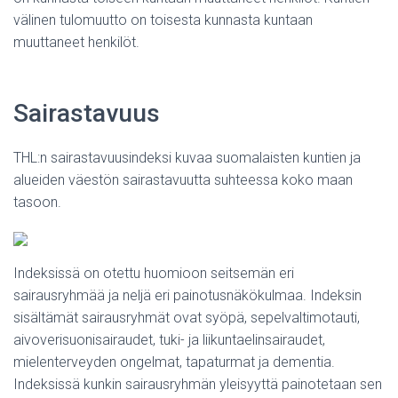
välinen tulomuutto on toisesta kunnasta kuntaan
muuttaneet henkilöt.
Sairastavuus
THL:n sairastavuusindeksi kuvaa suomalaisten kuntien ja
alueiden väestön sairastavuutta suhteessa koko maan
tasoon.
Indeksissä on otettu huomioon seitsemän eri
sairausryhmää ja neljä eri painotusnäkökulmaa. Indeksin
sisältämät sairausryhmät ovat syöpä, sepelvaltimotauti,
aivoverisuonisairaudet, tuki- ja liikuntaelinsairaudet,
mielenterveyden ongelmat, tapaturmat ja dementia.
Indeksissä kunkin sairausryhmän yleisyyttä painotetaan sen