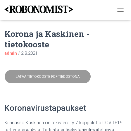
N
A
V
Korona ja Kaskinen -
I
G
tietokooste
O
I
admin
/
2.8.2021
N
T
I
P
Ä
LATAA TIETOKOOSTE PDF-TIEDOSTONA
Ä
L
L
E
/
Koronavirustapaukset
P
O
I
Kunnassa Kaskinen on rekisteröity 7 kappaletta COVID-19
S
tartuntatapauksia. Tartuntatautirekisteriin ilmoitetuissa