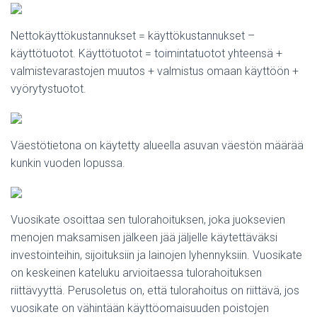
Nettokäyttökustannukset = käyttökustannukset –
käyttötuotot. Käyttötuotot = toimintatuotot yhteensä +
valmistevarastojen muutos + valmistus omaan käyttöön +
vyörytystuotot.
Väestötietona on käytetty alueella asuvan väestön määrää
kunkin vuoden lopussa.
Vuosikate osoittaa sen tulorahoituksen, joka juoksevien
menojen maksamisen jälkeen jää jäljelle käytettäväksi
investointeihin, sijoituksiin ja lainojen lyhennyksiin. Vuosikate
on keskeinen kateluku arvioitaessa tulorahoituksen
riittävyyttä. Perusoletus on, että tulorahoitus on riittävä, jos
vuosikate on vähintään käyttöomaisuuden poistojen