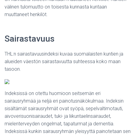
välinen tulomuutto on toisesta kunnasta kuntaan
muuttaneet henkilöt.
Sairastavuus
THL:n sairastavuusindeksi kuvaa suomalaisten kuntien ja
alueiden väestön sairastavuutta suhteessa koko maan
tasoon.
Indeksissä on otettu huomioon seitsemän eri
sairausryhmää ja neljä eri painotusnäkökulmaa. Indeksin
sisältämät sairausryhmät ovat syöpä, sepelvaltimotauti,
aivoverisuonisairaudet, tuki- ja liikuntaelinsairaudet,
mielenterveyden ongelmat, tapaturmat ja dementia.
Indeksissä kunkin sairausryhmän yleisyyttä painotetaan sen