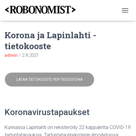
N
A
V
Korona ja Lapinlahti -
I
G
tietokooste
O
I
admin
/
2.8.2021
N
T
I
P
Ä
LATAA TIETOKOOSTE PDF-TIEDOSTONA
Ä
L
L
E
/
Koronavirustapaukset
P
O
I
Kunnassa Lapinlahti on rekisteröity 22 kappaletta COVID-19
S
tartuntatapauksia. Tartuntatautirekisteriin ilmoitetuissa