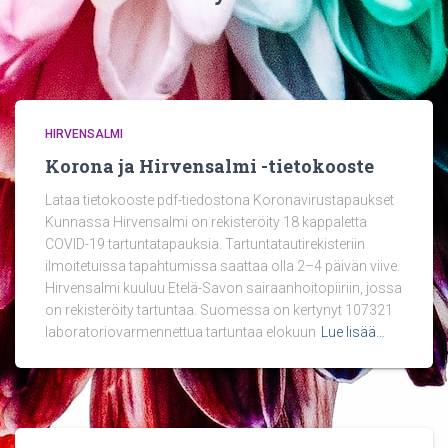
HIRVENSALMI
Korona ja Hirvensalmi -tietokooste
Lataa tietokooste pdf-tiedostona Koronavirustapaukset
Kunnassa Hirvensalmi on rekisteröity 18 kappaletta
COVID-19 tartuntatapauksia. Tartuntatautirekisteriin
ilmoitetuissa tapahtumissa saattaa olla 2–4 päivän viive.
Hirvensalmi kuuluu Etelä-Savon sairaanhoitopiiriin, jossa
on rekisteröity tartuntaa. Suomessa on kertynyt 107321
laboratoriovarmennettua tartuntaa elokuun
Lue lisää…