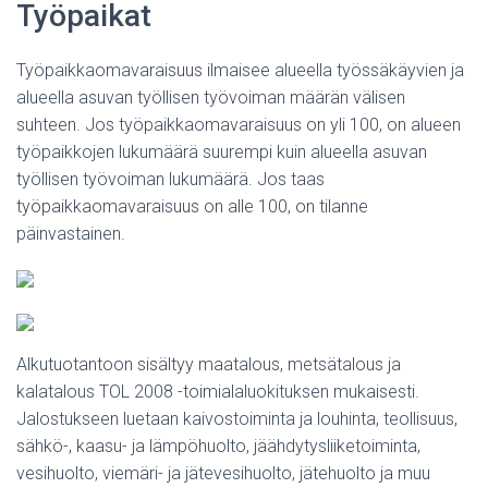
Työpaikat
Työpaikkaomavaraisuus ilmaisee alueella työssäkäyvien ja
alueella asuvan työllisen työvoiman määrän välisen
suhteen. Jos työpaikkaomavaraisuus on yli 100, on alueen
työpaikkojen lukumäärä suurempi kuin alueella asuvan
työllisen työvoiman lukumäärä. Jos taas
työpaikkaomavaraisuus on alle 100, on tilanne
päinvastainen.
Alkutuotantoon sisältyy maatalous, metsätalous ja
kalatalous TOL 2008 -toimialaluokituksen mukaisesti.
Jalostukseen luetaan kaivostoiminta ja louhinta, teollisuus,
sähkö-, kaasu- ja lämpöhuolto, jäähdytysliiketoiminta,
vesihuolto, viemäri- ja jätevesihuolto, jätehuolto ja muu