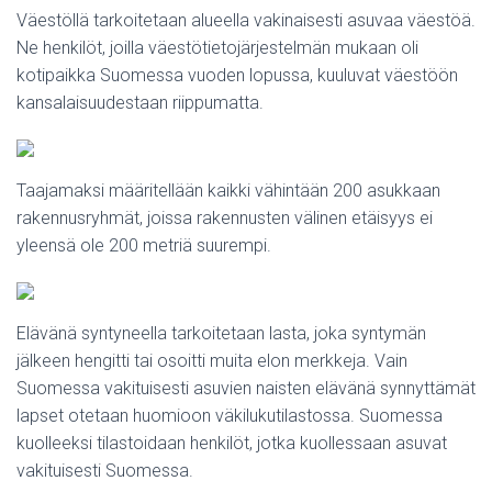
Väestöllä tarkoitetaan alueella vakinaisesti asuvaa väestöä.
Ne henkilöt, joilla väestötietojärjestelmän mukaan oli
kotipaikka Suomessa vuoden lopussa, kuuluvat väestöön
kansalaisuudestaan riippumatta.
Taajamaksi määritellään kaikki vähintään 200 asukkaan
rakennusryhmät, joissa rakennusten välinen etäisyys ei
yleensä ole 200 metriä suurempi.
Elävänä syntyneella tarkoitetaan lasta, joka syntymän
jälkeen hengitti tai osoitti muita elon merkkeja. Vain
Suomessa vakituisesti asuvien naisten elävänä synnyttämät
lapset otetaan huomioon väkilukutilastossa. Suomessa
kuolleeksi tilastoidaan henkilöt, jotka kuollessaan asuvat
vakituisesti Suomessa.