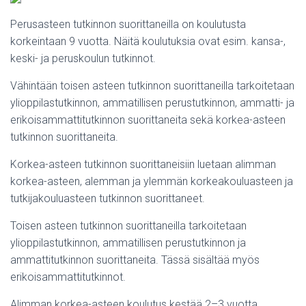
Perusasteen tutkinnon suorittaneilla on koulutusta
korkeintaan 9 vuotta. Näitä koulutuksia ovat esim. kansa-,
keski- ja peruskoulun tutkinnot.
Vähintään toisen asteen tutkinnon suorittaneilla tarkoitetaan
ylioppilastutkinnon, ammatillisen perustutkinnon, ammatti- ja
erikoisammattitutkinnon suorittaneita sekä korkea-asteen
tutkinnon suorittaneita.
Korkea-asteen tutkinnon suorittaneisiin luetaan alimman
korkea-asteen, alemman ja ylemmän korkeakouluasteen ja
tutkijakouluasteen tutkinnon suorittaneet.
Toisen asteen tutkinnon suorittaneilla tarkoitetaan
ylioppilastutkinnon, ammatillisen perustutkinnon ja
ammattitutkinnon suorittaneita. Tässä sisältää myös
erikoisammattitutkinnot.
Alimman korkea-asteen koulutus kestää 2–3 vuotta