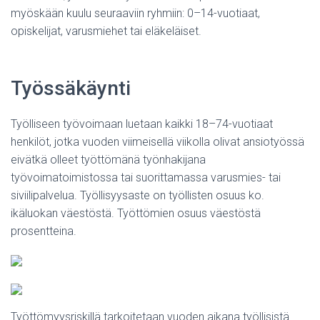
myöskään kuulu seuraaviin ryhmiin: 0–14-vuotiaat,
opiskelijat, varusmiehet tai eläkeläiset.
Työssäkäynti
Työlliseen työvoimaan luetaan kaikki 18–74-vuotiaat
henkilöt, jotka vuoden viimeisellä viikolla olivat ansiotyössä
eivätkä olleet työttömänä työnhakijana
työvoimatoimistossa tai suorittamassa varusmies- tai
siviilipalvelua. Työllisyysaste on työllisten osuus ko.
ikäluokan väestöstä. Työttömien osuus väestöstä
prosentteina.
Työttömyysriskillä tarkoitetaan vuoden aikana työllisistä