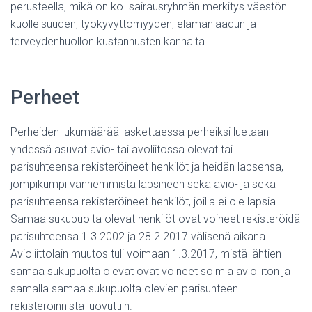
perusteella, mikä on ko. sairausryhmän merkitys väestön
kuolleisuuden, työkyvyttömyyden, elämänlaadun ja
terveydenhuollon kustannusten kannalta.
Perheet
Perheiden lukumäärää laskettaessa perheiksi luetaan
yhdessä asuvat avio- tai avoliitossa olevat tai
parisuhteensa rekisteröineet henkilöt ja heidän lapsensa,
jompikumpi vanhemmista lapsineen sekä avio- ja sekä
parisuhteensa rekisteröineet henkilöt, joilla ei ole lapsia.
Samaa sukupuolta olevat henkilöt ovat voineet rekisteröidä
parisuhteensa 1.3.2002 ja 28.2.2017 välisenä aikana.
Avioliittolain muutos tuli voimaan 1.3.2017, mistä lähtien
samaa sukupuolta olevat ovat voineet solmia avioliiton ja
samalla samaa sukupuolta olevien parisuhteen
rekisteröinnistä luovuttiin.