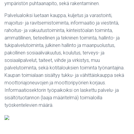
ympäristön puhtaanapito, sekä rakentaminen.
Palvelualoiksi luetaan kauppa, kuljetus ja varastointi,
majoitus- ja ravitsemistoiminta, informaatio ja viestintä,
rahoitus- ja vakuutustoiminta, kiinteistöalan toiminta,
ammatillinen, tieteellinen ja tekninen toiminta, hallinto- ja
tukipalvelutoiminta, julkinen hallinto ja maanpuolustus,
pakollinen sosiaalivakuutus, koulutus, terveys- ja
sosiaalipalvelut, taiteet, viihde ja virkistys, muu
palvelutoiminta, sekä kotitalouksien toiminta työnantajina.
Kaupan toimialaan sisältyy tukku- ja vähittäiskauppa sekä
moottoriajoneuvojen ja moottoripyörien korjaus.
Informaatiosektorin työpaikoiksi on laskettu palvelu- ja
sisältötuotannon (laaja määritelmä) toimialoilla
työskentelevien määrä.