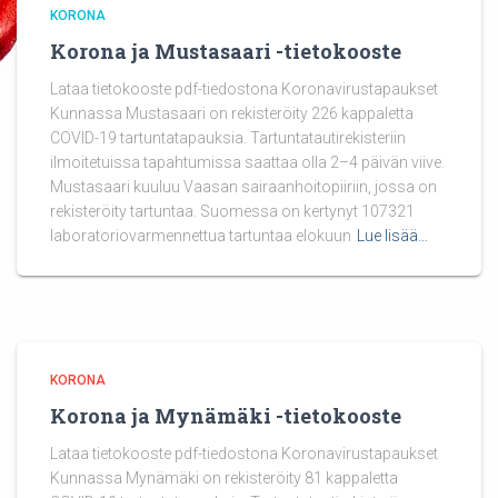
KORONA
Korona ja Mustasaari -tietokooste
Lataa tietokooste pdf-tiedostona Koronavirustapaukset
Kunnassa Mustasaari on rekisteröity 226 kappaletta
COVID-19 tartuntatapauksia. Tartuntatautirekisteriin
ilmoitetuissa tapahtumissa saattaa olla 2–4 päivän viive.
Mustasaari kuuluu Vaasan sairaanhoitopiiriin, jossa on
rekisteröity tartuntaa. Suomessa on kertynyt 107321
laboratoriovarmennettua tartuntaa elokuun
Lue lisää…
KORONA
Korona ja Mynämäki -tietokooste
Lataa tietokooste pdf-tiedostona Koronavirustapaukset
Kunnassa Mynämäki on rekisteröity 81 kappaletta