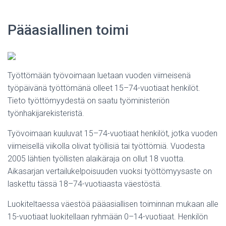
Pääasiallinen toimi
Työttömään työvoimaan luetaan vuoden viimeisenä
työpäivänä työttömänä olleet 15–74-vuotiaat henkilöt.
Tieto työttömyydestä on saatu työministeriön
työnhakijarekisteristä.
Työvoimaan kuuluvat 15–74-vuotiaat henkilöt, jotka vuoden
viimeisellä viikolla olivat työllisiä tai työttömiä. Vuodesta
2005 lähtien työllisten alaikäraja on ollut 18 vuotta.
Aikasarjan vertailukelpoisuuden vuoksi työttömyysaste on
laskettu tässä 18–74-vuotiaasta väestöstä.
Luokiteltaessa väestöä pääasiallisen toiminnan mukaan alle
15-vuotiaat luokitellaan ryhmään 0–14-vuotiaat. Henkilön