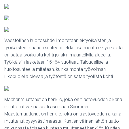
Väestöllinen huoltosuhde ilmoitetaan ei-työikäisten ja
työikäisten määrien suhteena eli kuinka monta ei-työikäistä
on sataa työikäistä kohti jollakin määritellyllä alueella.
Työikäisiin lasketaan 15–64-vuotiaat. Taloudellisella
huoltosuhteella mitataan, kuinka monta työvoiman
ulkopuolella olevaa ja työtöntä on sataa työllistä kohti.
Maahanmuuttanut on henkilö, joka on tilastovuoden aikana
muuttanut vakinaisesti asumaan Suomeen.
Maastamuuttanut on henkilö, joka on tilastovuoden aikana
muuttanut pysyvästi maasta. Kuntien välinen lähtömuutto
on kunnasta toiseen kuntaan muuttaneet henkilöt. Kuntien