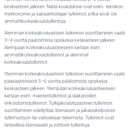
keskiasteen jälkeen. Näitä koulutuksia ovat esim. teknikon,
merkonomin ja sairaanhoitajan tutkinnot, jotka eivät ole
ammattikorkeakoulututkintoja.
Alemman korkeakouluasteen tutkinnon suorittaminen vaatii
3–4 vuotta päätoimista opiskelua keskiasteen jalkeen.
Alempaan korkeakouluasteeseen luetaan esim.
ammattikorkeakoulututkinnot ja alemmat
korkeakoulututkinnot.
Ylemmän korkeakouluasteen tutkinnon suorittaminen vaatii
pääsääntöisesti 5–6 vuotta päätoimista opiskelua
keskiasteen jälkeen. Ylempään korkeakouluasteeseen
luetaan esim. maisteritutkinnot ja lääkäreiden
erikoistumistutkinnot. Tutkijakoulutusasteen tutkinnon
suorittaminen edellyttää itsenäisen ja julkaisukelpoisen
tutkimustyön tai väitöskirjan tekemistä. Tutkinnot ovat
tieteellisiä lisensiaatin ja tohtorin tutkintoja.