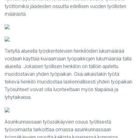
työttömiksi jäädeiden osuutta edellisen vuoden työllisten
määrästä.
Tietyllä alueella työskentelevien henkilöiden lukumäärää
voidaan käyttää kuvaamaan työpaikkojen lukumäärää tällä
alueella. Jokaisen työllisen henkilön on tällöin ajateltu
muodostavan yhden työpaikan. Osa-aikaistakin työtä
tekevä henkilö muodostaa laskennallisesti yhden työpaikan.
Työsuhteet voivat olla luonteeltaan myös tilapäisiä ja
lyhytaikaisia.
Asuinkunnassaan työssäkäyvien osuus työllisestä
työvoimasta tarkoittaa omassa asuinkunnassaan
työssäkäyvien osuutta kaikista kyseisessä kunnassa