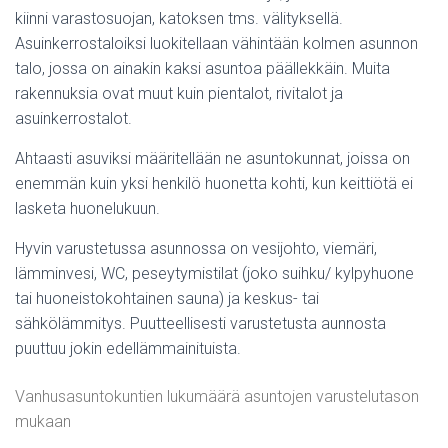
kiinni varastosuojan, katoksen tms. välityksellä.
Asuinkerrostaloiksi luokitellaan vähintään kolmen asunnon
talo, jossa on ainakin kaksi asuntoa päällekkäin. Muita
rakennuksia ovat muut kuin pientalot, rivitalot ja
asuinkerrostalot.
Ahtaasti asuviksi määritellään ne asuntokunnat, joissa on
enemmän kuin yksi henkilö huonetta kohti, kun keittiötä ei
lasketa huonelukuun.
Hyvin varustetussa asunnossa on vesijohto, viemäri,
lämminvesi, WC, peseytymistilat (joko suihku/ kylpyhuone
tai huoneistokohtainen sauna) ja keskus- tai
sähkölämmitys. Puutteellisesti varustetusta aunnosta
puuttuu jokin edellämmainituista.
Vanhusasuntokuntien lukumäärä asuntojen varustelutason
mukaan