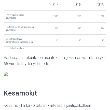
2017
2018
2019
Hyvin varustetuissa
1526
1547
1588
asunnoissa
Puutteellisesti varustetuissa
285
297
294
asunnossa
Varustetasoltaan
16
15
16
tuntemattomissa asunnoissa
Lähde: Tilastokeskus.
Vanhusasuntokunta on asuntokunta, jossa on vähintään yksi
65 vuotta täyttänyt henkilö.
Kesämökit
Kesämökillä tarkoitetaan kiinteästi sijaintipaikalleen