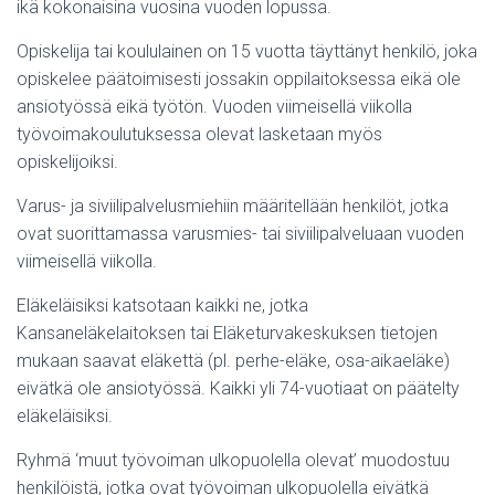
ikä kokonaisina vuosina vuoden lopussa.
Opiskelija tai koululainen on 15 vuotta täyttänyt henkilö, joka
opiskelee päätoimisesti jossakin oppilaitoksessa eikä ole
ansiotyössä eikä työtön. Vuoden viimeisellä viikolla
työvoimakoulutuksessa olevat lasketaan myös
opiskelijoiksi.
Varus- ja siviilipalvelusmiehiin määritellään henkilöt, jotka
ovat suorittamassa varusmies- tai siviilipalveluaan vuoden
viimeisellä viikolla.
Eläkeläisiksi katsotaan kaikki ne, jotka
Kansaneläkelaitoksen tai Eläketurvakeskuksen tietojen
mukaan saavat eläkettä (pl. perhe-eläke, osa-aikaeläke)
eivätkä ole ansiotyössä. Kaikki yli 74-vuotiaat on päätelty
eläkeläisiksi.
Ryhmä ‘muut työvoiman ulkopuolella olevat’ muodostuu
henkilöistä, jotka ovat työvoiman ulkopuolella eivätkä