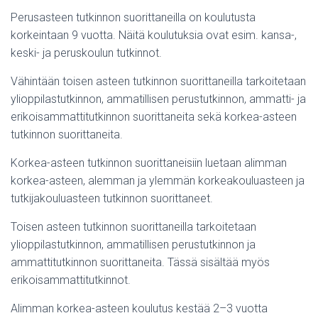
Perusasteen tutkinnon suorittaneilla on koulutusta
korkeintaan 9 vuotta. Näitä koulutuksia ovat esim. kansa-,
keski- ja peruskoulun tutkinnot.
Vähintään toisen asteen tutkinnon suorittaneilla tarkoitetaan
ylioppilastutkinnon, ammatillisen perustutkinnon, ammatti- ja
erikoisammattitutkinnon suorittaneita sekä korkea-asteen
tutkinnon suorittaneita.
Korkea-asteen tutkinnon suorittaneisiin luetaan alimman
korkea-asteen, alemman ja ylemmän korkeakouluasteen ja
tutkijakouluasteen tutkinnon suorittaneet.
Toisen asteen tutkinnon suorittaneilla tarkoitetaan
ylioppilastutkinnon, ammatillisen perustutkinnon ja
ammattitutkinnon suorittaneita. Tässä sisältää myös
erikoisammattitutkinnot.
Alimman korkea-asteen koulutus kestää 2–3 vuotta