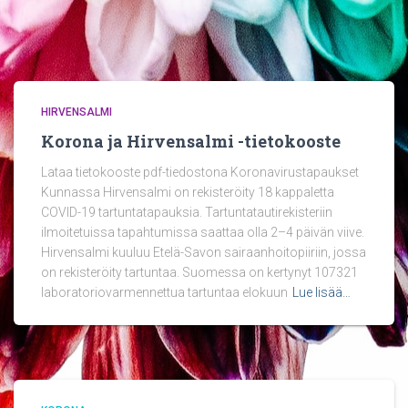
HIRVENSALMI
Korona ja Hirvensalmi -tietokooste
Lataa tietokooste pdf-tiedostona Koronavirustapaukset
Kunnassa Hirvensalmi on rekisteröity 18 kappaletta
COVID-19 tartuntatapauksia. Tartuntatautirekisteriin
ilmoitetuissa tapahtumissa saattaa olla 2–4 päivän viive.
Hirvensalmi kuuluu Etelä-Savon sairaanhoitopiiriin, jossa
on rekisteröity tartuntaa. Suomessa on kertynyt 107321
laboratoriovarmennettua tartuntaa elokuun
Lue lisää…