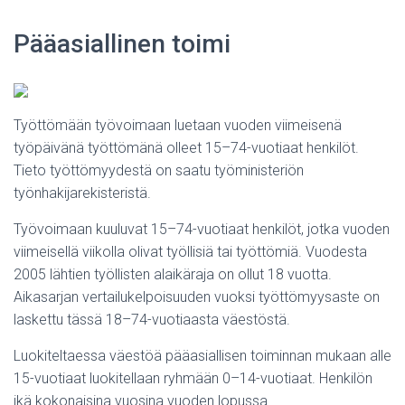
Pääasiallinen toimi
Työttömään työvoimaan luetaan vuoden viimeisenä
työpäivänä työttömänä olleet 15–74-vuotiaat henkilöt.
Tieto työttömyydestä on saatu työministeriön
työnhakijarekisteristä.
Työvoimaan kuuluvat 15–74-vuotiaat henkilöt, jotka vuoden
viimeisellä viikolla olivat työllisiä tai työttömiä. Vuodesta
2005 lähtien työllisten alaikäraja on ollut 18 vuotta.
Aikasarjan vertailukelpoisuuden vuoksi työttömyysaste on
laskettu tässä 18–74-vuotiaasta väestöstä.
Luokiteltaessa väestöä pääasiallisen toiminnan mukaan alle
15-vuotiaat luokitellaan ryhmään 0–14-vuotiaat. Henkilön
ikä kokonaisina vuosina vuoden lopussa.