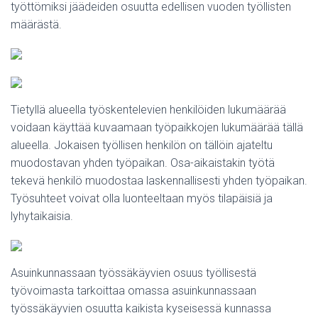
työttömiksi jäädeiden osuutta edellisen vuoden työllisten
määrästä.
Tietyllä alueella työskentelevien henkilöiden lukumäärää
voidaan käyttää kuvaamaan työpaikkojen lukumäärää tällä
alueella. Jokaisen työllisen henkilön on tällöin ajateltu
muodostavan yhden työpaikan. Osa-aikaistakin työtä
tekevä henkilö muodostaa laskennallisesti yhden työpaikan.
Työsuhteet voivat olla luonteeltaan myös tilapäisiä ja
lyhytaikaisia.
Asuinkunnassaan työssäkäyvien osuus työllisestä
työvoimasta tarkoittaa omassa asuinkunnassaan
työssäkäyvien osuutta kaikista kyseisessä kunnassa