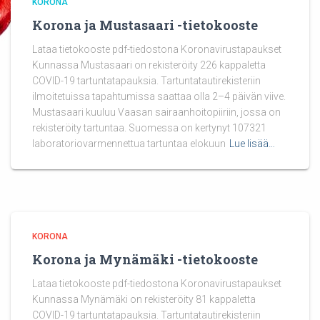
KORONA
Korona ja Mustasaari -tietokooste
Lataa tietokooste pdf-tiedostona Koronavirustapaukset
Kunnassa Mustasaari on rekisteröity 226 kappaletta
COVID-19 tartuntatapauksia. Tartuntatautirekisteriin
ilmoitetuissa tapahtumissa saattaa olla 2–4 päivän viive.
Mustasaari kuuluu Vaasan sairaanhoitopiiriin, jossa on
rekisteröity tartuntaa. Suomessa on kertynyt 107321
laboratoriovarmennettua tartuntaa elokuun
Lue lisää…
KORONA
Korona ja Mynämäki -tietokooste
Lataa tietokooste pdf-tiedostona Koronavirustapaukset
Kunnassa Mynämäki on rekisteröity 81 kappaletta
COVID-19 tartuntatapauksia. Tartuntatautirekisteriin