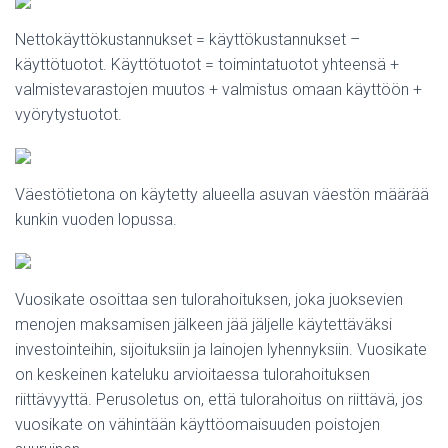
Nettokäyttökustannukset = käyttökustannukset –
käyttötuotot. Käyttötuotot = toimintatuotot yhteensä +
valmistevarastojen muutos + valmistus omaan käyttöön +
vyörytystuotot.
Väestötietona on käytetty alueella asuvan väestön määrää
kunkin vuoden lopussa.
Vuosikate osoittaa sen tulorahoituksen, joka juoksevien
menojen maksamisen jälkeen jää jäljelle käytettäväksi
investointeihin, sijoituksiin ja lainojen lyhennyksiin. Vuosikate
on keskeinen kateluku arvioitaessa tulorahoituksen
riittävyyttä. Perusoletus on, että tulorahoitus on riittävä, jos
vuosikate on vähintään käyttöomaisuuden poistojen