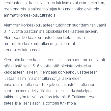
keskiasteen jälkeen. Näitä koulutuksia ovat esim. teknikon,
merkonomin ja sairaanhoitajan tutkinnot, jotka eivät ole
ammattikorkeakoulututkintoja.
Alemman korkeakouluasteen tutkinnon suorittaminen vaatii
3–4 vuotta päätoimista opiskelua keskiasteen jalkeen.
Alempaan korkeakouluasteeseen luetaan esim.
ammattikorkeakoulututkinnot ja alemmat
korkeakoulututkinnot.
Ylemmän korkeakouluasteen tutkinnon suorittaminen vaatii
pääsääntöisesti 5–6 vuotta päätoimista opiskelua
keskiasteen jälkeen. Ylempään korkeakouluasteeseen
luetaan esim. maisteritutkinnot ja lääkäreiden
erikoistumistutkinnot. Tutkijakoulutusasteen tutkinnon
suorittaminen edellyttää itsenäisen ja julkaisukelpoisen
tutkimustyön tai väitöskirjan tekemistä. Tutkinnot ovat
tieteellisiä lisensiaatin ja tohtorin tutkintoja.