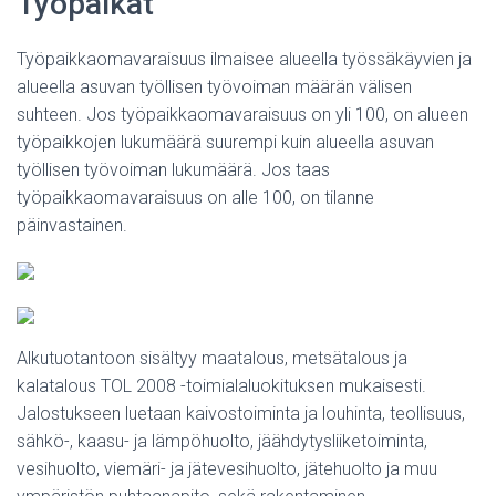
Työpaikat
Työpaikkaomavaraisuus ilmaisee alueella työssäkäyvien ja
alueella asuvan työllisen työvoiman määrän välisen
suhteen. Jos työpaikkaomavaraisuus on yli 100, on alueen
työpaikkojen lukumäärä suurempi kuin alueella asuvan
työllisen työvoiman lukumäärä. Jos taas
työpaikkaomavaraisuus on alle 100, on tilanne
päinvastainen.
Alkutuotantoon sisältyy maatalous, metsätalous ja
kalatalous TOL 2008 -toimialaluokituksen mukaisesti.
Jalostukseen luetaan kaivostoiminta ja louhinta, teollisuus,
sähkö-, kaasu- ja lämpöhuolto, jäähdytysliiketoiminta,
vesihuolto, viemäri- ja jätevesihuolto, jätehuolto ja muu