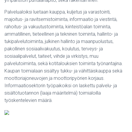
ympäristön puhtaanapito, sekä rakentaminen.
Palvelualoiksi luetaan kauppa, kuljetus ja varastointi,
majoitus- ja ravitsemistoiminta, informaatio ja viestintä,
rahoitus- ja vakuutustoiminta, kiinteistöalan toiminta,
ammatillinen, tieteellinen ja tekninen toiminta, hallinto- ja
tukipalvelutoiminta, julkinen hallinto ja maanpuolustus,
pakollinen sosiaalivakuutus, koulutus, terveys- ja
sosiaalipalvelut, taiteet, viihde ja virkistys, muu
palvelutoiminta, sekä kotitalouksien toiminta työnantajina.
Kaupan toimialaan sisältyy tukku- ja vähittäiskauppa sekä
moottoriajoneuvojen ja moottoripyörien korjaus.
Informaatiosektorin työpaikoiksi on laskettu palvelu- ja
sisältötuotannon (laaja määritelmä) toimialoilla
työskentelevien määrä.