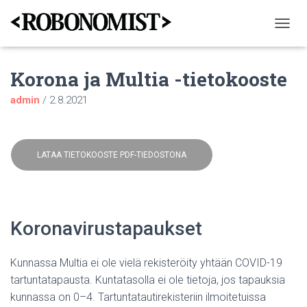
N
A
V
Korona ja Multia -tietokooste
I
G
admin
/
2.8.2021
O
I
N
T
I
LATAA TIETOKOOSTE PDF-TIEDOSTONA
P
Ä
Ä
L
L
Koronavirustapaukset
E
/
P
Kunnassa Multia ei ole vielä rekisteröity yhtään COVID-19
O
tartuntatapausta. Kuntatasolla ei ole tietoja, jos tapauksia
I
S
kunnassa on 0–4. Tartuntatautirekisteriin ilmoitetuissa