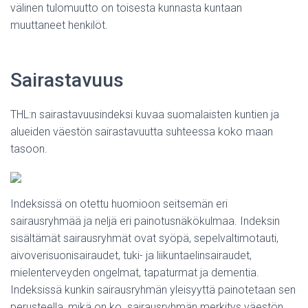
välinen tulomuutto on toisesta kunnasta kuntaan
muuttaneet henkilöt.
Sairastavuus
THL:n sairastavuusindeksi kuvaa suomalaisten kuntien ja
alueiden väestön sairastavuutta suhteessa koko maan
tasoon.
Indeksissä on otettu huomioon seitsemän eri
sairausryhmää ja neljä eri painotusnäkökulmaa. Indeksin
sisältämät sairausryhmät ovat syöpä, sepelvaltimotauti,
aivoverisuonisairaudet, tuki- ja liikuntaelinsairaudet,
mielenterveyden ongelmat, tapaturmat ja dementia.
Indeksissä kunkin sairausryhmän yleisyyttä painotetaan sen
perusteella, mikä on ko. sairausryhmän merkitys väestön