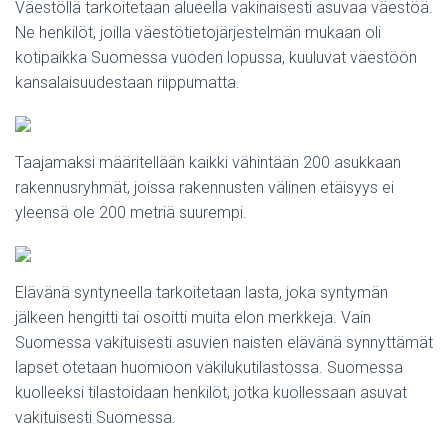
Väestöllä tarkoitetaan alueella vakinaisesti asuvaa väestöä.
Ne henkilöt, joilla väestötietojärjestelmän mukaan oli
kotipaikka Suomessa vuoden lopussa, kuuluvat väestöön
kansalaisuudestaan riippumatta.
Taajamaksi määritellään kaikki vähintään 200 asukkaan
rakennusryhmät, joissa rakennusten välinen etäisyys ei
yleensä ole 200 metriä suurempi.
Elävänä syntyneella tarkoitetaan lasta, joka syntymän
jälkeen hengitti tai osoitti muita elon merkkeja. Vain
Suomessa vakituisesti asuvien naisten elävänä synnyttämät
lapset otetaan huomioon väkilukutilastossa. Suomessa
kuolleeksi tilastoidaan henkilöt, jotka kuollessaan asuvat
vakituisesti Suomessa.