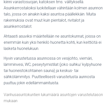
kiinni varastosuojan, katoksen tms. välityksellä.
Asuinkerrostaloiksi luokitellaan vähintään kolmen asunnon
talo, jossa on ainakin kaksi asuntoa päällekkäin. Muita
rakennuksia ovat muut kuin pientalot, rivitalot ja
asuinkerrostalot.
Ahtaasti asuviksi määritellään ne asuntokunnat, joissa on
enemmän kuin yksi henkilö huonetta kohti, kun keittiötä ei
lasketa huonelukuun.
Hyvin varustetussa asunnossa on vesijohto, viemäri,
lämminvesi, WC, peseytymistilat (joko suihku/ kylpyhuone
tai huoneistokohtainen sauna) ja keskus- tai
sähkölämmitys. Puutteellisesti varustetusta aunnosta
puuttuu jokin edellämmainituista.
Vanhusasuntokuntien lukumäärä asuntojen varustelutason
mukaan