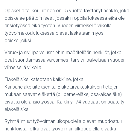
Opiskelija tai koululainen on 15 vuotta täyttänyt henkilö, joka
opiskelee päätoimisesti jossakin oppilaitoksessa eikä ole
ansiotyössä eikä työtön. Vuoden viimeisellä viikolla
työvoimakoulutuksessa olevat lasketaan myös
opiskelijoiksi.
Varus- ja siviilipalvelusmiehiin määritellään henkilöt, jotka
ovat suorittamassa varusmies- tai siviilipalveluaan vuoden
viimeisellä viikolla.
Eläkeläisiksi katsotaan kaikki ne, jotka
Kansaneläkelaitoksen tai Eläketurvakeskuksen tietojen
mukaan saavat eläkettä (pl. perhe-eläke, osa-aikaeläke)
eivätkä ole ansiotyössä. Kaikki yli 74-vuotiaat on päätelty
eläkeläisiksi.
Ryhmä ‘muut työvoiman ulkopuolella olevat’ muodostuu
henkilöistä, jotka ovat työvoiman ulkopuolella eivätkä