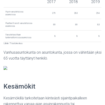
2017
2018
2019
Hyvin varustetuissa
279
283
294
asunnoissa
Puutteellisesti varustetuissa
89
89
83
asunnossa
Varustetasoltaan
8
8
8
tuntemattomissa asunnoissa
Lähde: Tilastokeskus.
Vanhusasuntokunta on asuntokunta, jossa on vähintään yksi
65 vuotta täyttänyt henkilö.
Kesämökit
Kesämökillä tarkoitetaan kiinteästi sijaintipaikalleen
rakennettua vapaa-ajan asuinrakennusta tai