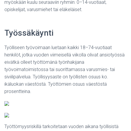
myöskään kuulu seuraaviin ryhmiin: 0–14-vuotiaat,
opiskelijat, varusmiehet tai eläkeläiset.
Työssäkäynti
Työlliseen työvoimaan luetaan kaikki 18–74-vuotiaat
henkilöt, jotka vuoden viimeisellä viikolla olivat ansiotyössä
eivätkä olleet työttömänä työnhakijana
työvoimatoimistossa tai suorittamassa varusmies- tai
siviilipalvelua. Työllisyysaste on työllisten osuus ko.
ikäluokan väestöstä. Työttömien osuus väestöstä
prosentteina.
Työttömyysriskillä tarkoitetaan vuoden aikana työllisistä