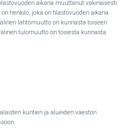
ilastovuoden aikana muuttanut vakinaisesti
henkilö, joka on tilastovuoden aikana
älinen lähtömuutto on kunnasta toiseen
välinen tulomuutto on toisesta kunnasta
laisten kuntien ja alueiden väestön
asoon.