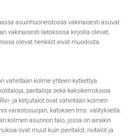
ssa asuinhuoneistossa vakinaisesti asuvat
 vakinaisesti laitoksissa kirjoilla olevat,
missä olevat henkilöt eivät muodosta
 on vähintään kolme yhteen kytkettyä
otitaloja, paritaloja sekä kaksikerroksisia
Rivi- ja ketjutalot ovat vähintään kolmen
inni varastosuojan, katoksen tms. välityksellä.
ään kolmen asunnon talo, jossa on ainakin
ksia ovat muut kuin pientalot, rivitalot ja