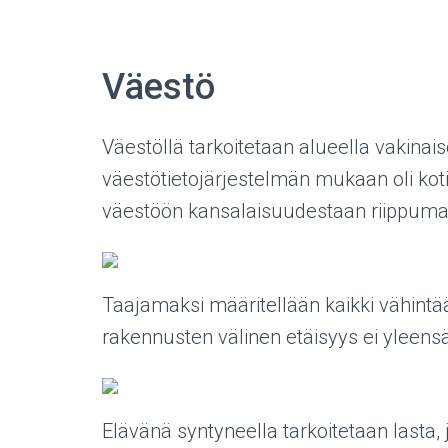
Väestö
Väestöllä tarkoitetaan alueella vakinais
väestötietojärjestelmän mukaan oli ko
väestöön kansalaisuudestaan riippuma
Taajamaksi määritellään kaikki vähint
rakennusten välinen etäisyys ei yleens
Elävänä syntyneella tarkoitetaan lasta, 