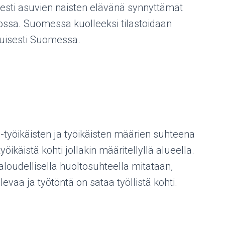
esti asuvien naisten elävänä synnyttämät
ossa. Suomessa kuolleeksi tilastoidaan
ituisesti Suomessa.
-työikäisten ja työikäisten määrien suhteena
öikäistä kohti jollakin määritellyllä alueella.
aloudellisella huoltosuhteella mitataan,
vaa ja työtöntä on sataa työllistä kohti.