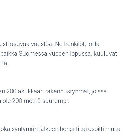
esti asuvaa väestöä. Ne henkilöt, joilla
tipaikka Suomessa vuoden lopussa, kuuluvat
tta.
ään 200 asukkaan rakennusryhmät, joissa
ä ole 200 metriä suurempi.
joka syntymän jälkeen hengitti tai osoitti muita