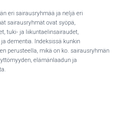
n eri sairausryhmää ja neljä eri
ät sairausryhmät ovat syöpä,
, tuki- ja liikuntaelinsairaudet,
ja dementia. Indeksissä kunkin
sen perusteella, mikä on ko. sairausryhmän
yvyttömyyden, elämänlaadun ja
ta.