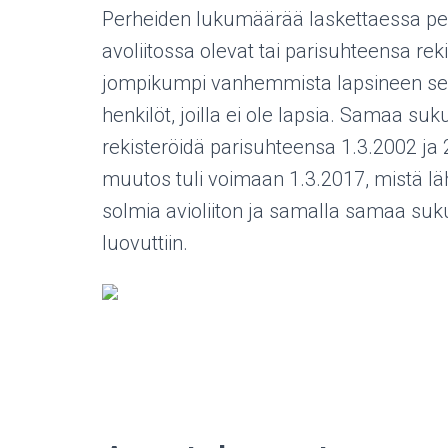
Perheiden lukumäärää laskettaessa per
avoliitossa olevat tai parisuhteensa rek
jompikumpi vanhemmista lapsineen sekä
henkilöt, joilla ei ole lapsia. Samaa su
rekisteröidä parisuhteensa 1.3.2002 ja 2
muutos tuli voimaan 1.3.2017, mistä lä
solmia avioliiton ja samalla samaa suku
luovuttiin.