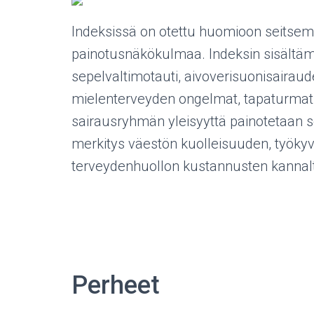
Indeksissä on otettu huomioon seitsemä
painotusnäkökulmaa. Indeksin sisältäm
sepelvaltimotauti, aivoverisuonisairaudet
mielenterveyden ongelmat, tapaturmat 
sairausryhmän yleisyyttä painotetaan 
merkitys väestön kuolleisuuden, työk
terveydenhuollon kustannusten kannal
Perheet