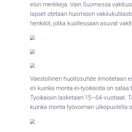
elon merkkeja. Vain Suomessa vakituis
lapset otetaan huomioon väkilukutilast
henkilöt, jotka kuollessaan asuvat vak
Väestöllinen huoltosuhde ilmoitetaan ei
eli kuinka monta ei-työikäistä on sataa ty
Työikäisiin lasketaan 15–64-vuotiaat. T
kuinka monta työvoiman ulkopuolella ole