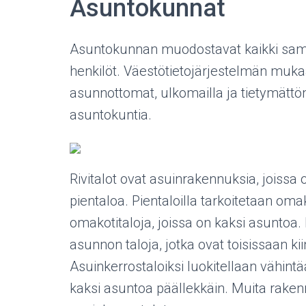
Asuntokunnat
Asuntokunnan muodostavat kaikki sama
henkilöt. Väestötietojärjestelmän mukaan
asunnottomat, ulkomailla ja tietymättö
asuntokuntia.
Rivitalot ovat asuinrakennuksia, joissa
pientaloa. Pientaloilla tarkoitetaan omak
omakotitaloja, joissa on kaksi asuntoa. 
asunnon taloja, jotka ovat toisissaan ki
Asuinkerrostaloiksi luokitellaan vähint
kaksi asuntoa päällekkäin. Muita rakennu