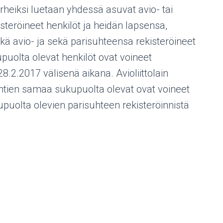
heiksi luetaan yhdessä asuvat avio- tai
isteröineet henkilöt ja heidän lapsensa,
 avio- ja sekä parisuhteensa rekisteröineet
kupuolta olevat henkilöt ovat voineet
8.2.2017 välisenä aikana. Avioliittolain
htien samaa sukupuolta olevat ovat voineet
puolta olevien parisuhteen rekisteröinnistä