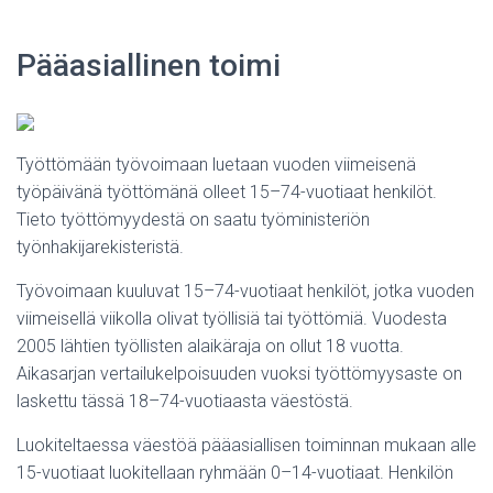
Pääasiallinen toimi
Työttömään työvoimaan luetaan vuoden viimeisenä
työpäivänä työttömänä olleet 15–74-vuotiaat henkilöt.
Tieto työttömyydestä on saatu työministeriön
työnhakijarekisteristä.
Työvoimaan kuuluvat 15–74-vuotiaat henkilöt, jotka vuoden
viimeisellä viikolla olivat työllisiä tai työttömiä. Vuodesta
2005 lähtien työllisten alaikäraja on ollut 18 vuotta.
Aikasarjan vertailukelpoisuuden vuoksi työttömyysaste on
laskettu tässä 18–74-vuotiaasta väestöstä.
Luokiteltaessa väestöä pääasiallisen toiminnan mukaan alle
15-vuotiaat luokitellaan ryhmään 0–14-vuotiaat. Henkilön