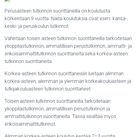
Perusasteen tutkinnon suorittaneilla on koulutusta
korkeintaan 9 vuotta. Näitä koulutuksia ovat esim. kansa-,
keski- ja peruskoulun tutkinnot.
Vähintään toisen asteen tutkinnon suorittaneilla tarkoitetaan
ylioppilastutkinnon, ammatillisen perustutkinnon, ammatti- ja
erikoisammattitutkinnon suorittaneita sekä korkea-asteen
tutkinnon suorittaneita.
Korkea-asteen tutkinnon suorittaneisiin luetaan alimman
korkea-asteen, alemman ja ylemmän korkeakouluasteen ja
tutkijakouluasteen tutkinnon suorittaneet.
Toisen asteen tutkinnon suorittaneilla tarkoitetaan
ylioppilastutkinnon, ammatillisen perustutkinnon ja
ammattitutkinnon suorittaneita. Tässä sisältää myös
erikoisammattitutkinnot.
Alimman korkea-asteen koulutus kestää 2–3 vuotta