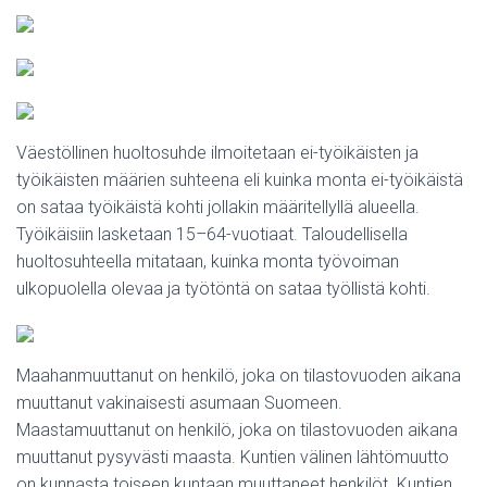
Väestöllinen huoltosuhde ilmoitetaan ei-työikäisten ja
työikäisten määrien suhteena eli kuinka monta ei-työikäistä
on sataa työikäistä kohti jollakin määritellyllä alueella.
Työikäisiin lasketaan 15–64-vuotiaat. Taloudellisella
huoltosuhteella mitataan, kuinka monta työvoiman
ulkopuolella olevaa ja työtöntä on sataa työllistä kohti.
Maahanmuuttanut on henkilö, joka on tilastovuoden aikana
muuttanut vakinaisesti asumaan Suomeen.
Maastamuuttanut on henkilö, joka on tilastovuoden aikana
muuttanut pysyvästi maasta. Kuntien välinen lähtömuutto
on kunnasta toiseen kuntaan muuttaneet henkilöt. Kuntien