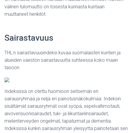
välinen tulomuutto on toisesta kunnasta kuntaan
muuttaneet henkilöt.
Sairastavuus
THL:n sairastavuusindeksi kuvaa suomalaisten kuntien ja
alueiden väestön sairastavuutta suhteessa koko maan
tasoon.
Indeksissä on otettu huomioon seitsemän eri
sairausryhmää ja neljä eri painotusnäkökulmaa. Indeksin
sisältämät sairausryhmät ovat syöpä, sepelvaltimotauti,
aivoverisuonisairaudet, tuki- ja liikuntaelinsairaudet,
mielenterveyden ongelmat, tapaturmat ja dementia.
Indeksissä kunkin sairausryhmän yleisyyttä painotetaan sen