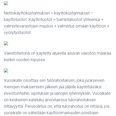
Nettokäyttökustannukset = käyttökustannukset –
käyttötuotot. Käyttötuotot = toimintatuotot yhteensä +
valmistevarastojen muutos + valmistus omaan käyttöön +
vyörytystuotot.
Väestötietona on käytetty alueella asuvan väestön määrää
kunkin vuoden lopussa.
Vuosikate osoittaa sen tulorahoituksen, joka juoksevien
menojen maksamisen jälkeen jää jäljelle käytettäväksi
investointeihin, sijoituksiin ja lainojen lyhennyksiin. Vuosikate
on keskeinen kateluku arvioitaessa tulorahoituksen
riittävyyttä. Perusoletus on, että tulorahoitus on riittävä, jos
vuosikate on vähintään käyttöomaisuuden poistojen