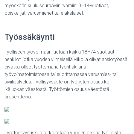
myöskään kuulu seuraaviin ryhmiin: 0–14-vuotiaat,
opiskelijat, varusmiehet tai eläkeläiset.
Työssäkäynti
Työlliseen työvoimaan luetaan kaikki 18–74-vuotiaat
henkilöt, jotka vuoden viimeisellä viikolla olivat ansiotyössä
eivätkä olleet työttömänä työnhakijana
työvoimatoimistossa tai suorittamassa varusmies- tai
siviilipalvelua. Työllisyysaste on työllisten osuus ko.
ikäluokan väestöstä. Työttömien osuus väestöstä
prosentteina.
Työttömyysriskillä tarkoitetaan vuoden aikana työllisistä