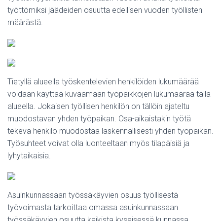
työttömiksi jäädeiden osuutta edellisen vuoden työllisten
määrästä.
Tietyllä alueella työskentelevien henkilöiden lukumäärää
voidaan käyttää kuvaamaan työpaikkojen lukumäärää tällä
alueella. Jokaisen työllisen henkilön on tällöin ajateltu
muodostavan yhden työpaikan. Osa-aikaistakin työtä
tekevä henkilö muodostaa laskennallisesti yhden työpaikan.
Työsuhteet voivat olla luonteeltaan myös tilapäisiä ja
lyhytaikaisia.
Asuinkunnassaan työssäkäyvien osuus työllisestä
työvoimasta tarkoittaa omassa asuinkunnassaan
työssäkäyvien osuutta kaikista kyseisessä kunnassa