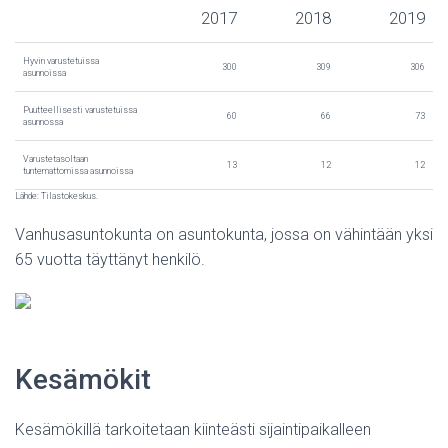
2017
2018
2019
Hyvin varustetuissa
300
309
306
asunnoissa
Puutteellisesti varustetuissa
60
66
73
asunnossa
Varustetasoltaan
13
12
12
tuntemattomissa asunnoissa
Lähde: Tilastokeskus.
Vanhusasuntokunta on asuntokunta, jossa on vähintään yksi
65 vuotta täyttänyt henkilö.
Kesämökit
Kesämökillä tarkoitetaan kiinteästi sijaintipaikalleen