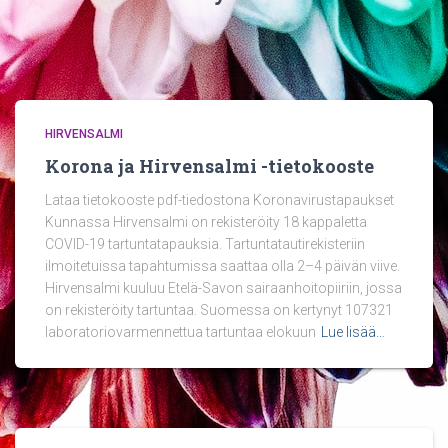
HIRVENSALMI
Korona ja Hirvensalmi -tietokooste
Lataa tietokooste pdf-tiedostona Koronavirustapaukset
Kunnassa Hirvensalmi on rekisteröity 18 kappaletta
COVID-19 tartuntatapauksia. Tartuntatautirekisteriin
ilmoitetuissa tapahtumissa saattaa olla 2–4 päivän viive.
Hirvensalmi kuuluu Etelä-Savon sairaanhoitopiiriin, jossa
on rekisteröity tartuntaa. Suomessa on kertynyt 107321
laboratoriovarmennettua tartuntaa elokuun
Lue lisää…