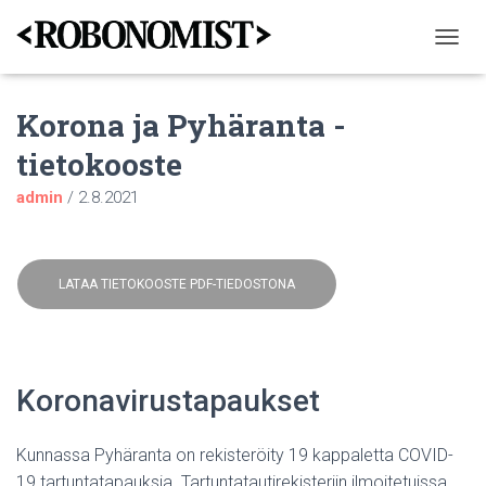
N
A
V
Korona ja Pyhäranta -
I
G
tietokooste
O
I
admin
/
2.8.2021
N
T
I
P
Ä
LATAA TIETOKOOSTE PDF-TIEDOSTONA
Ä
L
L
E
/
Koronavirustapaukset
P
O
I
Kunnassa Pyhäranta on rekisteröity 19 kappaletta COVID-
S
19 tartuntatapauksia. Tartuntatautirekisteriin ilmoitetuissa