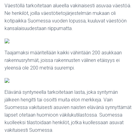
Väestöllä tarkoitetaan alueella vakinaisesti asuvaa väestöä.
Ne henkilöt, joilla väestötietojärjestelmän mukaan oli
kotipaikka Suomessa vuoden lopussa, kuuluvat väestöön
kansalaisuudestaan riippumatta.
Taajamaksi määritellään kaikki vähintään 200 asukkaan
rakennusryhmät, joissa rakennusten välinen etäisyys ei
yleensä ole 200 metriä suurempi.
Elävänä syntyneella tarkoitetaan lasta, joka syntymän
jälkeen hengitti tai osoitti muita elon merkkeja. Vain
Suomessa vakituisesti asuvien naisten elävänä synnyttämät
lapset otetaan huomioon väkilukutilastossa. Suomessa
kuolleeksi tilastoidaan henkilöt, jotka kuollessaan asuvat
vakituisesti Suomessa.