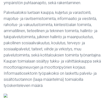
ympäristön puhtaanapito, sekä rakentaminen.
Palvelualoiksi luetaan kauppa, kuljetus ja varastointi,
majoitus- ja ravitsemistoiminta, informaatio ja viestintä,
rahoitus- ja vakuutustoiminta, kiinteistöalan toiminta,
ammatillinen, tieteellinen ja tekninen toiminta, hallinto- ja
tukipalvelutoiminta, julkinen hallinto ja maanpuolustus,
pakollinen sosiaalivakuutus, koulutus, terveys- ja
sosiaalipalvelut, taiteet, viihde ja virkistys, muu
palvelutoiminta, sekä kotitalouksien toiminta työnantajina.
Kaupan toimialaan sisältyy tukku- ja vähittäiskauppa sekä
moottoriajoneuvojen ja moottoripyörien korjaus.
Informaatiosektorin työpaikoiksi on laskettu palvelu- ja
sisältötuotannon (laaja määritelmä) toimialoilla
työskentelevien määrä.