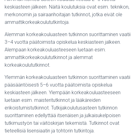
keskiasteen jälkeen. Näitä koulutuksia ovat esim. teknikon,
merkonomin ja sairaanhoitajan tutkinnot, jotka eivät ole
ammattikorkeakoulututkintoja.
Alemman korkeakouluasteen tutkinnon suorittaminen vaatii
3–4 vuotta päätoimista opiskelua keskiasteen jalkeen.
Alempaan korkeakouluasteeseen luetaan esim.
ammattikorkeakoulututkinnot ja alemmat
korkeakoulututkinnot.
Ylemmän korkeakouluasteen tutkinnon suorittaminen vaatii
pääsääntöisesti 5–6 vuotta päätoimista opiskelua
keskiasteen jälkeen. Ylempään korkeakouluasteeseen
luetaan esim. maisteritutkinnot ja lääkäreiden
erikoistumistutkinnot. Tutkijakoulutusasteen tutkinnon
suorittaminen edellyttää itsenäisen ja julkaisukelpoisen
tutkimustyön tai väitöskirjan tekemistä. Tutkinnot ovat
tieteellisiä lisensiaatin ja tohtorin tutkintoja.