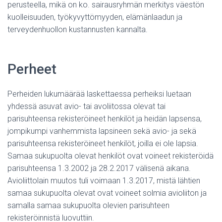
perusteella, mikä on ko. sairausryhmän merkitys väestön
kuolleisuuden, työkyvyttömyyden, elämänlaadun ja
terveydenhuollon kustannusten kannalta.
Perheet
Perheiden lukumäärää laskettaessa perheiksi luetaan
yhdessä asuvat avio- tai avoliitossa olevat tai
parisuhteensa rekisteröineet henkilöt ja heidän lapsensa,
jompikumpi vanhemmista lapsineen sekä avio- ja sekä
parisuhteensa rekisteröineet henkilöt, joilla ei ole lapsia.
Samaa sukupuolta olevat henkilöt ovat voineet rekisteröidä
parisuhteensa 1.3.2002 ja 28.2.2017 välisenä aikana.
Avioliittolain muutos tuli voimaan 1.3.2017, mistä lähtien
samaa sukupuolta olevat ovat voineet solmia avioliiton ja
samalla samaa sukupuolta olevien parisuhteen
rekisteröinnistä luovuttiin.