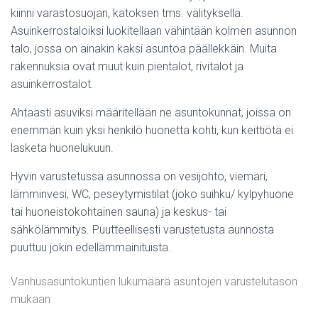
kiinni varastosuojan, katoksen tms. välityksellä.
Asuinkerrostaloiksi luokitellaan vähintään kolmen asunnon
talo, jossa on ainakin kaksi asuntoa päällekkäin. Muita
rakennuksia ovat muut kuin pientalot, rivitalot ja
asuinkerrostalot.
Ahtaasti asuviksi määritellään ne asuntokunnat, joissa on
enemmän kuin yksi henkilö huonetta kohti, kun keittiötä ei
lasketa huonelukuun.
Hyvin varustetussa asunnossa on vesijohto, viemäri,
lämminvesi, WC, peseytymistilat (joko suihku/ kylpyhuone
tai huoneistokohtainen sauna) ja keskus- tai
sähkölämmitys. Puutteellisesti varustetusta aunnosta
puuttuu jokin edellämmainituista.
Vanhusasuntokuntien lukumäärä asuntojen varustelutason
mukaan