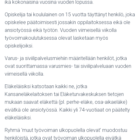
ikä kokonaisina vuosina vuoden lopussa.
Opiskelija tai koululainen on 15 vuotta täyttänyt henkilö, joka
opiskelee päätoimisesti jossakin oppilaitoksessa eikä ole
ansiotyössä eikä työtön. Vuoden viimeisellä viikolla
työvoimakoulutuksessa olevat lasketaan myös
opiskelijoiksi.
Varus- ja siviilipalvelusmiehiin määritellään henkilöt, jotka
ovat suorittamassa varusmies- tai siviilipalveluaan vuoden
viimeisellä viikolla.
Eläkeläisiksi katsotaan kaikki ne, jotka
Kansaneläkelaitoksen tai Eläketurvakeskuksen tietojen
mukaan saavat eläkettä (pl. perhe-eläke, osa-aikaeläke)
eivätkä ole ansiotyössä. Kaikki yli 74-vuotiaat on päätelty
eläkeläisiksi.
Ryhmä ‘muut työvoiman ulkopuolella olevat’ muodostuu
henkilöistä, jotka ovat työvoiman ulkopuolella eivätkä