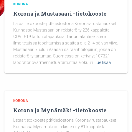
KORONA
Korona ja Mustasaari -tietokooste
Lataa tietokooste pdf-tiedostona Koronavirustapaukset
Kunnassa Mustasaari on rekisteröity 226 kappaletta
COVID-19 tartuntatapauksia. Tartuntatautirekisteriin
ilmoitetuissa tapahtumissa saattaa olla 2–4 päivän viive.
Mustasaari kuuluu Vaasan sairaanhoitopiiriin, jossa on
rekisteröity tartuntaa. Suomessa on kertynyt 107321
laboratoriovarmennettua tartuntaa elokuun
Lue lisää…
KORONA
Korona ja Mynämäki -tietokooste
Lataa tietokooste pdf-tiedostona Koronavirustapaukset
Kunnassa Mynämäki on rekisteröity 81 kappaletta