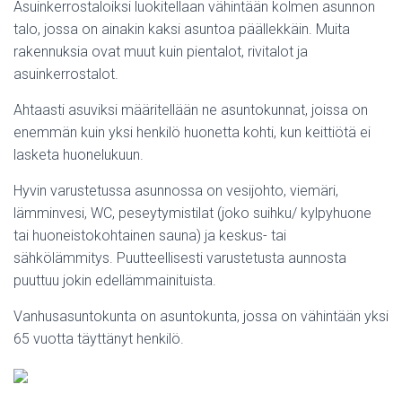
Asuinkerrostaloiksi luokitellaan vähintään kolmen asunnon
talo, jossa on ainakin kaksi asuntoa päällekkäin. Muita
rakennuksia ovat muut kuin pientalot, rivitalot ja
asuinkerrostalot.
Ahtaasti asuviksi määritellään ne asuntokunnat, joissa on
enemmän kuin yksi henkilö huonetta kohti, kun keittiötä ei
lasketa huonelukuun.
Hyvin varustetussa asunnossa on vesijohto, viemäri,
lämminvesi, WC, peseytymistilat (joko suihku/ kylpyhuone
tai huoneistokohtainen sauna) ja keskus- tai
sähkölämmitys. Puutteellisesti varustetusta aunnosta
puuttuu jokin edellämmainituista.
Vanhusasuntokunta on asuntokunta, jossa on vähintään yksi
65 vuotta täyttänyt henkilö.