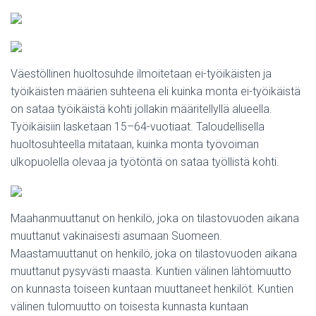
Väestöllinen huoltosuhde ilmoitetaan ei-työikäisten ja
työikäisten määrien suhteena eli kuinka monta ei-työikäistä
on sataa työikäistä kohti jollakin määritellyllä alueella.
Työikäisiin lasketaan 15–64-vuotiaat. Taloudellisella
huoltosuhteella mitataan, kuinka monta työvoiman
ulkopuolella olevaa ja työtöntä on sataa työllistä kohti.
Maahanmuuttanut on henkilö, joka on tilastovuoden aikana
muuttanut vakinaisesti asumaan Suomeen.
Maastamuuttanut on henkilö, joka on tilastovuoden aikana
muuttanut pysyvästi maasta. Kuntien välinen lähtömuutto
on kunnasta toiseen kuntaan muuttaneet henkilöt. Kuntien
välinen tulomuutto on toisesta kunnasta kuntaan