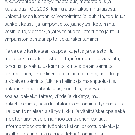
Alkutuotantoon sisältyy maatalous, metsätalous ja
kalatalous TOL 2008 -toimialaluokituksen mukaisesti.
Jalostukseen luetaan kaivostoiminta ja louhinta, teollisuus,
sähkö-, kaasu- ja lämpöhuolto, jäähdytysliiketoiminta,
vesihuolto, viemäri- ja jätevesihuolto, jätehuolto ja muu
ympäristön puhtaanapito, sekä rakentaminen.
Palvelualoiksi luetaan kauppa, kuljetus ja varastointi,
majoitus- ja ravitsemistoiminta, informaatio ja viestintä,
rahoitus- ja vakuutustoiminta, kiinteistöalan toiminta,
ammatillinen, tieteellinen ja tekninen toiminta, hallinto- ja
tukipalvelutoiminta, julkinen hallinto ja maanpuolustus,
pakollinen sosiaalivakuutus, koulutus, terveys- ja
sosiaalipalvelut, taiteet, viihde ja virkistys, muu
palvelutoiminta, sekä kotitalouksien toiminta työnantajina.
Kaupan toimialaan sisältyy tukku- ja vähittäiskauppa sekä
moottoriajoneuvojen ja moottoripyörien korjaus.
Informaatiosektorin työpaikoiksi on laskettu palvelu- ja
sisältötuotannon (laaja määritelmä) toimialoilla