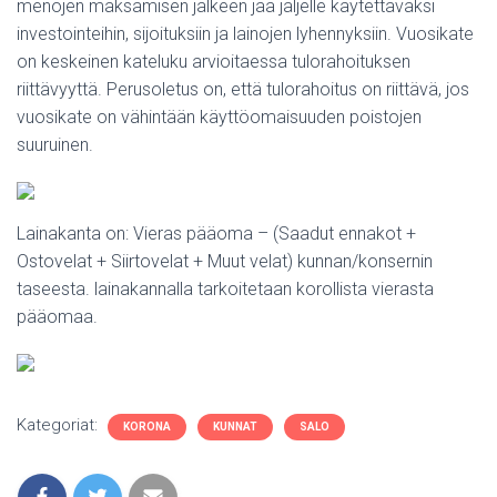
menojen maksamisen jälkeen jää jäljelle käytettäväksi
investointeihin, sijoituksiin ja lainojen lyhennyksiin. Vuosikate
on keskeinen kateluku arvioitaessa tulorahoituksen
riittävyyttä. Perusoletus on, että tulorahoitus on riittävä, jos
vuosikate on vähintään käyttöomaisuuden poistojen
suuruinen.
Lainakanta on: Vieras pääoma – (Saadut ennakot +
Ostovelat + Siirtovelat + Muut velat) kunnan/konsernin
taseesta. lainakannalla tarkoitetaan korollista vierasta
pääomaa.
Kategoriat:
KORONA
KUNNAT
SALO