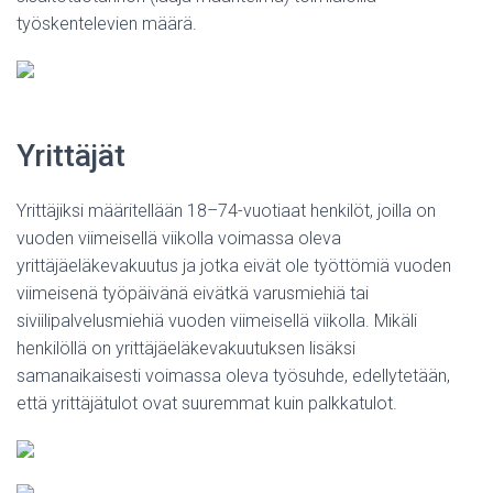
työskentelevien määrä.
Yrittäjät
Yrittäjiksi määritellään 18–74-vuotiaat henkilöt, joilla on
vuoden viimeisellä viikolla voimassa oleva
yrittäjäeläkevakuutus ja jotka eivät ole työttömiä vuoden
viimeisenä työpäivänä eivätkä varusmiehiä tai
siviilipalvelusmiehiä vuoden viimeisellä viikolla. Mikäli
henkilöllä on yrittäjäeläkevakuutuksen lisäksi
samanaikaisesti voimassa oleva työsuhde, edellytetään,
että yrittäjätulot ovat suuremmat kuin palkkatulot.