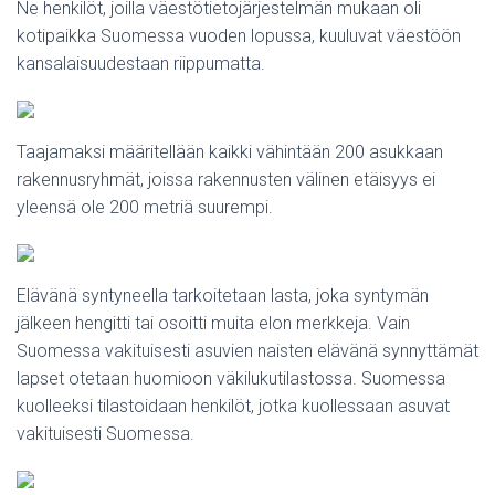
Ne henkilöt, joilla väestötietojärjestelmän mukaan oli
kotipaikka Suomessa vuoden lopussa, kuuluvat väestöön
kansalaisuudestaan riippumatta.
Taajamaksi määritellään kaikki vähintään 200 asukkaan
rakennusryhmät, joissa rakennusten välinen etäisyys ei
yleensä ole 200 metriä suurempi.
Elävänä syntyneella tarkoitetaan lasta, joka syntymän
jälkeen hengitti tai osoitti muita elon merkkeja. Vain
Suomessa vakituisesti asuvien naisten elävänä synnyttämät
lapset otetaan huomioon väkilukutilastossa. Suomessa
kuolleeksi tilastoidaan henkilöt, jotka kuollessaan asuvat
vakituisesti Suomessa.