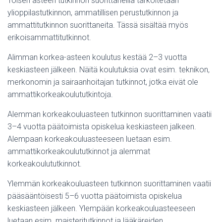
Toisen asteen tutkinnon suorittaneilla tarkoitetaan
ylioppilastutkinnon, ammatillisen perustutkinnon ja
ammattitutkinnon suorittaneita. Tässä sisältää myös
erikoisammattitutkinnot.
Alimman korkea-asteen koulutus kestää 2–3 vuotta
keskiasteen jälkeen. Näitä koulutuksia ovat esim. teknikon,
merkonomin ja sairaanhoitajan tutkinnot, jotka eivät ole
ammattikorkeakoulututkintoja.
Alemman korkeakouluasteen tutkinnon suorittaminen vaatii
3–4 vuotta päätoimista opiskelua keskiasteen jalkeen.
Alempaan korkeakouluasteeseen luetaan esim.
ammattikorkeakoulututkinnot ja alemmat
korkeakoulututkinnot.
Ylemmän korkeakouluasteen tutkinnon suorittaminen vaatii
pääsääntöisesti 5–6 vuotta päätoimista opiskelua
keskiasteen jälkeen. Ylempään korkeakouluasteeseen
luetaan esim. maisteritutkinnot ja lääkäreiden