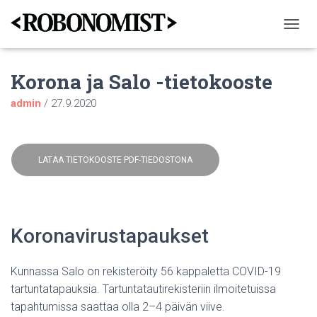
N
A
V
Korona ja Salo -tietokooste
I
G
admin
/
27.9.2020
O
I
N
T
I
LATAA TIETOKOOSTE PDF-TIEDOSTONA
P
Ä
Ä
L
L
Koronavirustapaukset
E
/
P
Kunnassa Salo on rekisteröity 56 kappaletta COVID-19
O
tartuntatapauksia. Tartuntatautirekisteriin ilmoitetuissa
I
S
tapahtumissa saattaa olla 2–4 päivän viive.