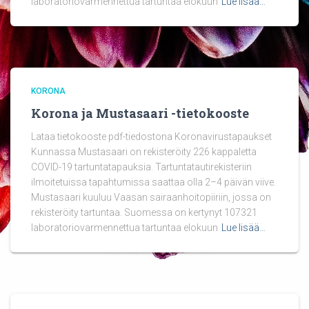
laboratoriovarmennettua tartuntaa elokuun
Lue lisää…
KORONA
Korona ja Mustasaari -tietokooste
Lataa tietokooste pdf-tiedostona Koronavirustapaukset
Kunnassa Mustasaari on rekisteröity 226 kappaletta
COVID-19 tartuntatapauksia. Tartuntatautirekisteriin
ilmoitetuissa tapahtumissa saattaa olla 2–4 päivän viive.
Mustasaari kuuluu Vaasan sairaanhoitopiiriin, jossa on
rekisteröity tartuntaa. Suomessa on kertynyt 107321
laboratoriovarmennettua tartuntaa elokuun
Lue lisää…