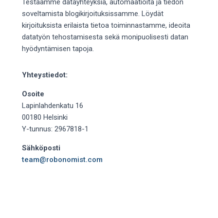
Testaamme datayhteyksiä, automaatioita ja tiedon
soveltamista blogikirjoituksissamme. Löydät
kirjoituksista erilaista tietoa toiminnastamme, ideoita
datatyön tehostamisesta sekä monipuolisesti datan
hyödyntämisen tapoja.
Yhteystiedot:
Osoite
Lapinlahdenkatu 16
00180 Helsinki
Y-tunnus: 2967818-1
Sähköposti
team@robonomist.com