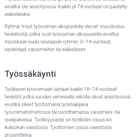
eivätkä ole ansiotyössä. Kaikki yli 74-vuotiaat on päätelty
eläkeläisiksi.
Ryhmä ‘muut työvoiman ulkopuolella olevat’ muodostuu
henkilöistä, jotka ovat työvoiman ulkopuolella eivätkä
myöskään kuulu seuraaviin ryhmiin: 0–14-vuotiaat,
opiskelijat, varusmiehet tai eläkeläiset.
Työssäkäynti
Työlliseen työvoimaan luetaan kaikki 18–74-vuotiaat
henkilöt, jotka vuoden viimeisellä viikolla olivat ansiotyössä
eivätkä olleet työttömänä työnhakijana
työvoimatoimistossa tai suorittamassa varusmies- tai
siviilipalvelua. Työllisyysaste on työllisten osuus ko.
ikäluokan väestöstä. Työttömien osuus väestöstä
prosentteina.