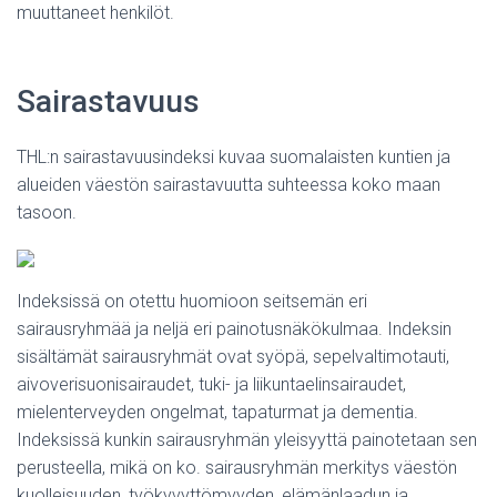
muuttaneet henkilöt.
Sairastavuus
THL:n sairastavuusindeksi kuvaa suomalaisten kuntien ja
alueiden väestön sairastavuutta suhteessa koko maan
tasoon.
Indeksissä on otettu huomioon seitsemän eri
sairausryhmää ja neljä eri painotusnäkökulmaa. Indeksin
sisältämät sairausryhmät ovat syöpä, sepelvaltimotauti,
aivoverisuonisairaudet, tuki- ja liikuntaelinsairaudet,
mielenterveyden ongelmat, tapaturmat ja dementia.
Indeksissä kunkin sairausryhmän yleisyyttä painotetaan sen
perusteella, mikä on ko. sairausryhmän merkitys väestön
kuolleisuuden, työkyvyttömyyden, elämänlaadun ja