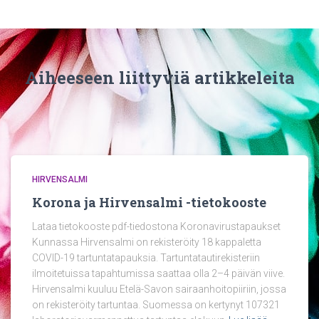
Aiheeseen liittyviä artikkeleita
HIRVENSALMI
Korona ja Hirvensalmi -tietokooste
Lataa tietokooste pdf-tiedostona Koronavirustapaukset
Kunnassa Hirvensalmi on rekisteröity 18 kappaletta
COVID-19 tartuntatapauksia. Tartuntatautirekisteriin
ilmoitetuissa tapahtumissa saattaa olla 2–4 päivän viive.
Hirvensalmi kuuluu Etelä-Savon sairaanhoitopiiriin, jossa
on rekisteröity tartuntaa. Suomessa on kertynyt 107321