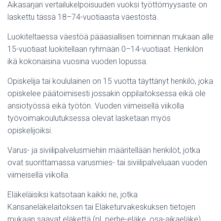
Aikasarjan vertailukelpoisuuden vuoksi työttömyysaste on
laskettu tässä 18–74-vuotiaasta väestöstä.
Luokiteltaessa väestöä pääasiallisen toiminnan mukaan alle
15-vuotiaat luokitellaan ryhmään 0–14-vuotiaat. Henkilön
ikä kokonaisina vuosina vuoden lopussa.
Opiskelija tai koululainen on 15 vuotta täyttänyt henkilö, joka
opiskelee päätoimisesti jossakin oppilaitoksessa eikä ole
ansiotyössä eikä työtön. Vuoden viimeisellä viikolla
työvoimakoulutuksessa olevat lasketaan myös
opiskelijoiksi.
Varus- ja siviilipalvelusmiehiin määritellään henkilöt, jotka
ovat suorittamassa varusmies- tai siviilipalveluaan vuoden
viimeisellä viikolla.
Eläkeläisiksi katsotaan kaikki ne, jotka
Kansaneläkelaitoksen tai Eläketurvakeskuksen tietojen
mukaan saavat eläkettä (pl. perhe-eläke, osa-aikaeläke)