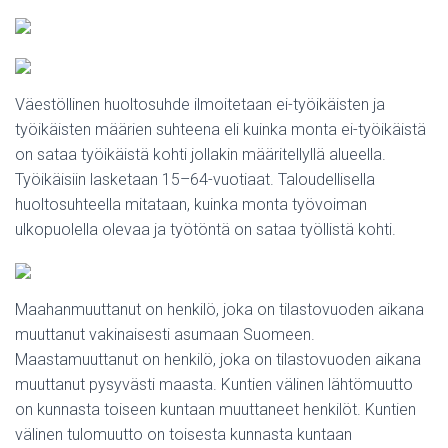
Väestöllinen huoltosuhde ilmoitetaan ei-työikäisten ja
työikäisten määrien suhteena eli kuinka monta ei-työikäistä
on sataa työikäistä kohti jollakin määritellyllä alueella.
Työikäisiin lasketaan 15–64-vuotiaat. Taloudellisella
huoltosuhteella mitataan, kuinka monta työvoiman
ulkopuolella olevaa ja työtöntä on sataa työllistä kohti.
Maahanmuuttanut on henkilö, joka on tilastovuoden aikana
muuttanut vakinaisesti asumaan Suomeen.
Maastamuuttanut on henkilö, joka on tilastovuoden aikana
muuttanut pysyvästi maasta. Kuntien välinen lähtömuutto
on kunnasta toiseen kuntaan muuttaneet henkilöt. Kuntien
välinen tulomuutto on toisesta kunnasta kuntaan