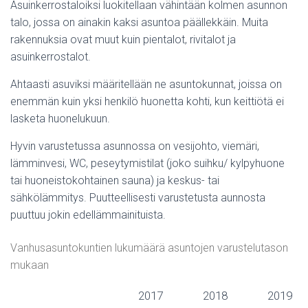
Asuinkerrostaloiksi luokitellaan vähintään kolmen asunnon
talo, jossa on ainakin kaksi asuntoa päällekkäin. Muita
rakennuksia ovat muut kuin pientalot, rivitalot ja
asuinkerrostalot.
Ahtaasti asuviksi määritellään ne asuntokunnat, joissa on
enemmän kuin yksi henkilö huonetta kohti, kun keittiötä ei
lasketa huonelukuun.
Hyvin varustetussa asunnossa on vesijohto, viemäri,
lämminvesi, WC, peseytymistilat (joko suihku/ kylpyhuone
tai huoneistokohtainen sauna) ja keskus- tai
sähkölämmitys. Puutteellisesti varustetusta aunnosta
puuttuu jokin edellämmainituista.
Vanhusasuntokuntien lukumäärä asuntojen varustelutason
mukaan
2017
2018
2019