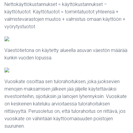
Nettokäyttökustannukset = käyttökustannukset –
käyttötuotot. Käyttötuotot = toimintatuotot yhteensä +
valmistevarastojen muutos + valmistus omaan käyttöön +
vyörytystuotot.
Väestötietona on käytetty alueella asuvan väestön määrää
kunkin vuoden lopussa.
Vuosikate osoittaa sen tulorahoituksen, joka juoksevien
menojen maksamisen jälkeen jää jäljelle käytettäväksi
investointeihin, sijoituksiin ja lainojen lyhennyksiin. Vuosikate
on keskeinen kateluku arvioitaessa tulorahoituksen
riittävyyttä. Perusoletus on, että tulorahoitus on riittävä, jos
vuosikate on vähintään käyttöomaisuuden poistojen
suuruinen.