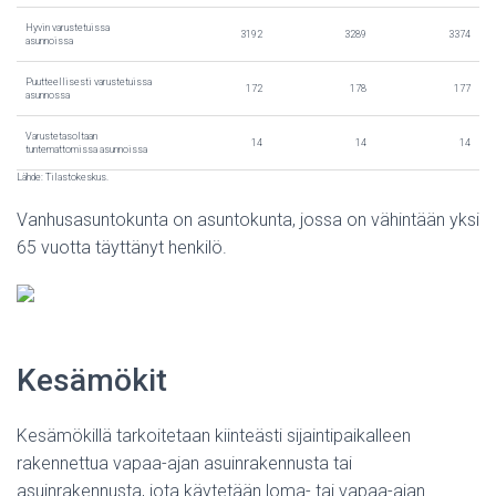
Hyvin varustetuissa
3192
3289
3374
asunnoissa
Puutteellisesti varustetuissa
172
178
177
asunnossa
Varustetasoltaan
14
14
14
tuntemattomissa asunnoissa
Lähde: Tilastokeskus.
Vanhusasuntokunta on asuntokunta, jossa on vähintään yksi
65 vuotta täyttänyt henkilö.
Kesämökit
Kesämökillä tarkoitetaan kiinteästi sijaintipaikalleen
rakennettua vapaa-ajan asuinrakennusta tai
asuinrakennusta, jota käytetään loma- tai vapaa-ajan