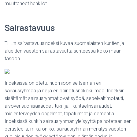
muuttaneet henkilöt.
Sairastavuus
THL:n sairastavuusindeksi kuvaa suomalaisten kuntien ja
alueiden väestön sairastavuutta suhteessa koko maan
tasoon.
Indeksissä on otettu huomioon seitsemän eri
sairausryhmää ja neljä eri painotusnäkökulmaa. Indeksin
sisältämät sairausryhmät ovat syöpä, sepelvaltimotauti,
aivoverisuonisairaudet, tuki- ja liikuntaelinsairaudet,
mielenterveyden ongelmat, tapaturmat ja dementia.
Indeksissä kunkin sairausryhmän yleisyyttä painotetaan sen
perusteella, mikä on ko. sairausryhmän merkitys väestön
kuolleisuuden, työkyvyttömyyden, elämänlaadun ja