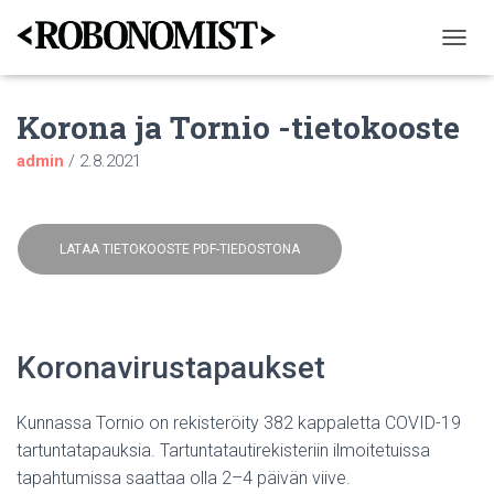
N
A
V
Korona ja Tornio -tietokooste
I
G
admin
/
2.8.2021
O
I
N
T
I
LATAA TIETOKOOSTE PDF-TIEDOSTONA
P
Ä
Ä
L
L
Koronavirustapaukset
E
/
P
Kunnassa Tornio on rekisteröity 382 kappaletta COVID-19
O
tartuntatapauksia. Tartuntatautirekisteriin ilmoitetuissa
I
S
tapahtumissa saattaa olla 2–4 päivän viive.