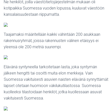
Ne henkilöt, joilla väestötietojärjestelmän mukaan oli
kotipaikka Suomessa vuoden lopussa, kuuluvat väestöön
kansalaisuudestaan riippumatta.
Taajamaksi määritellään kaikki vähintään 200 asukkaan
rakennusryhmät, joissa rakennusten välinen etäisyys ei
yleensä ole 200 metriä suurempi.
Elävänä syntyneella tarkoitetaan lasta, joka syntymän
jälkeen hengitti tai osoitti muita elon merkkeja. Vain
Suomessa vakituisesti asuvien naisten elävänä synnyttämät
lapset otetaan huomioon väkilukutilastossa. Suomessa
kuolleeksi tilastoidaan henkilöt, jotka kuollessaan asuvat
vakituisesti Suomessa.