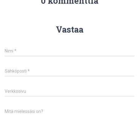
0 kommenttia
Vastaa
Nimi
*
Sähköposti
*
Verkkosivu
Mitä mielessäsi on?