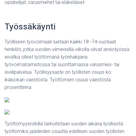
opiskelijat, varusmiehet tai eläkeläiset.
Työssäkäynti
Työlliseen työvoimaan luetaan kaikki 18–74-vuotiaat
henkilöt, jotka vuoden viimeisellä viikolla olivat ansiotyössä
eivätkä olleet työttömänä työnhakijana
työvoimatoimistossa tai suorittamassa varusmies- tai
siviilipalvelua. Työllisyysaste on työllisten osuus ko.
ikäluokan väestöstä. Työttömien osuus väestöstä
prosentteina.
Työttömyysriskillä tarkoitetaan vuoden aikana työllisistä
työttömiksi jäädeiden osuutta edellisen vuoden työllisten