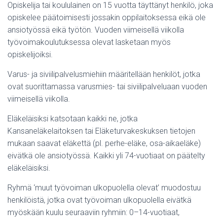
Opiskelija tai koululainen on 15 vuotta täyttänyt henkilö, joka
opiskelee päätoimisesti jossakin oppilaitoksessa eikä ole
ansiotyössä eikä työtön. Vuoden viimeisellä viikolla
työvoimakoulutuksessa olevat lasketaan myös
opiskelijoiksi.
Varus- ja siviilipalvelusmiehiin määritellään henkilöt, jotka
ovat suorittamassa varusmies- tai siviilipalveluaan vuoden
viimeisellä viikolla.
Eläkeläisiksi katsotaan kaikki ne, jotka
Kansaneläkelaitoksen tai Eläketurvakeskuksen tietojen
mukaan saavat eläkettä (pl. perhe-eläke, osa-aikaeläke)
eivätkä ole ansiotyössä. Kaikki yli 74-vuotiaat on päätelty
eläkeläisiksi.
Ryhmä ‘muut työvoiman ulkopuolella olevat’ muodostuu
henkilöistä, jotka ovat työvoiman ulkopuolella eivätkä
myöskään kuulu seuraaviin ryhmiin: 0–14-vuotiaat,