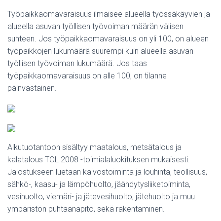
Työpaikkaomavaraisuus ilmaisee alueella työssäkäyvien ja
alueella asuvan työllisen työvoiman määrän välisen
suhteen. Jos työpaikkaomavaraisuus on yli 100, on alueen
työpaikkojen lukumäärä suurempi kuin alueella asuvan
työllisen työvoiman lukumäärä. Jos taas
työpaikkaomavaraisuus on alle 100, on tilanne
päinvastainen.
Alkutuotantoon sisältyy maatalous, metsätalous ja
kalatalous TOL 2008 -toimialaluokituksen mukaisesti.
Jalostukseen luetaan kaivostoiminta ja louhinta, teollisuus,
sähkö-, kaasu- ja lämpöhuolto, jäähdytysliiketoiminta,
vesihuolto, viemäri- ja jätevesihuolto, jätehuolto ja muu
ympäristön puhtaanapito, sekä rakentaminen.