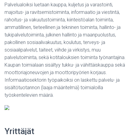
Palvelualoiksi luetaan kauppa, kuljetus ja varastointi,
majoitus- ja ravitsemistoiminta, informaatio ja viestintä,
rahoitus- ja vakuutustoiminta, kiinteistöalan toiminta,
ammatillinen, tieteellinen ja tekninen toiminta, hallinto- ja
tukipalvelutoiminta, julkinen hallinto ja maanpuolustus,
pakollinen sosiaalivakuutus, koulutus, terveys- ja
sosiaalipalvelut, taiteet, viihde ja virkistys, muu
palvelutoiminta, sekä kotitalouksien toiminta työnantajina.
Kaupan toimialaan sisältyy tukku- ja vähittäiskauppa sekä
moottoriajoneuvojen ja moottoripyörien korjaus.
Informaatiosektorin työpaikoiksi on laskettu palvelu- ja
sisältötuotannon (laaja määritelmä) toimialoilla
työskentelevien määrä.
Yrittäjät