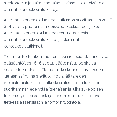
merkonomin ja sairaanhoitajan tutkinnot, jotka eivät ole
ammattikorkeakoulututkintoja.
Alemman korkeakouluasteen tutkinnon suorittaminen vaatii
3–4 vuotta päätoimista opiskelua keskiasteen jalkeen.
Alempaan korkeakouluasteeseen luetaan esim.
ammattikorkeakoulututkinnot ja alemmat
korkeakoulututkinnot.
Ylemmän korkeakouluasteen tutkinnon suorittaminen vaatii
pääsääntöisesti 5–6 vuotta päätoimista opiskelua
keskiasteen jälkeen. Ylempään korkeakouluasteeseen
luetaan esim. maisteritutkinnot ja lääkäreiden
erikoistumistutkinnot. Tutkijakoulutusasteen tutkinnon
suorittaminen edellyttää itsenäisen ja julkaisukelpoisen
tutkimustyön tai väitöskirjan tekemistä. Tutkinnot ovat
tieteellisiä lisensiaatin ja tohtorin tutkintoja.