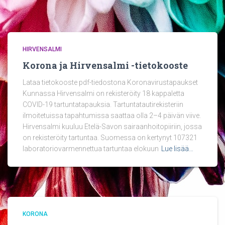
HIRVENSALMI
Korona ja Hirvensalmi -tietokooste
Lataa tietokooste pdf-tiedostona Koronavirustapaukset
Kunnassa Hirvensalmi on rekisteröity 18 kappaletta
COVID-19 tartuntatapauksia. Tartuntatautirekisteriin
ilmoitetuissa tapahtumissa saattaa olla 2–4 päivän viive.
Hirvensalmi kuuluu Etelä-Savon sairaanhoitopiiriin, jossa
on rekisteröity tartuntaa. Suomessa on kertynyt 107321
laboratoriovarmennettua tartuntaa elokuun
Lue lisää…
KORONA