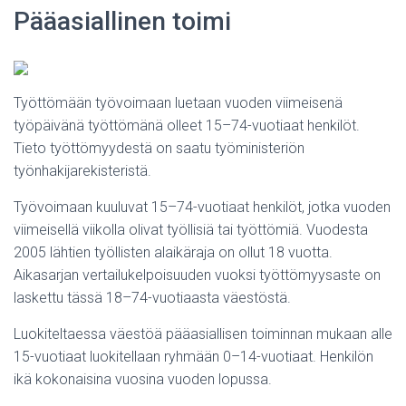
Pääasiallinen toimi
Työttömään työvoimaan luetaan vuoden viimeisenä
työpäivänä työttömänä olleet 15–74-vuotiaat henkilöt.
Tieto työttömyydestä on saatu työministeriön
työnhakijarekisteristä.
Työvoimaan kuuluvat 15–74-vuotiaat henkilöt, jotka vuoden
viimeisellä viikolla olivat työllisiä tai työttömiä. Vuodesta
2005 lähtien työllisten alaikäraja on ollut 18 vuotta.
Aikasarjan vertailukelpoisuuden vuoksi työttömyysaste on
laskettu tässä 18–74-vuotiaasta väestöstä.
Luokiteltaessa väestöä pääasiallisen toiminnan mukaan alle
15-vuotiaat luokitellaan ryhmään 0–14-vuotiaat. Henkilön
ikä kokonaisina vuosina vuoden lopussa.