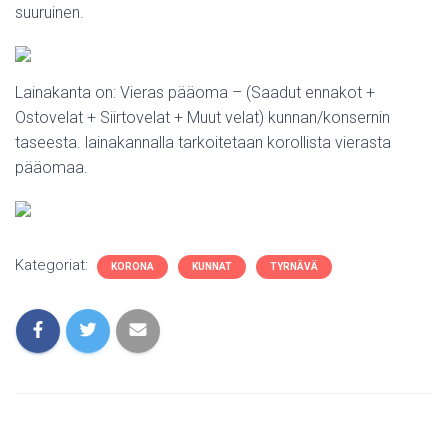
suuruinen.
Lainakanta on: Vieras pääoma – (Saadut ennakot +
Ostovelat + Siirtovelat + Muut velat) kunnan/konsernin
taseesta. lainakannalla tarkoitetaan korollista vierasta
pääomaa.
Kategoriat:
KORONA
KUNNAT
TYRNÄVÄ