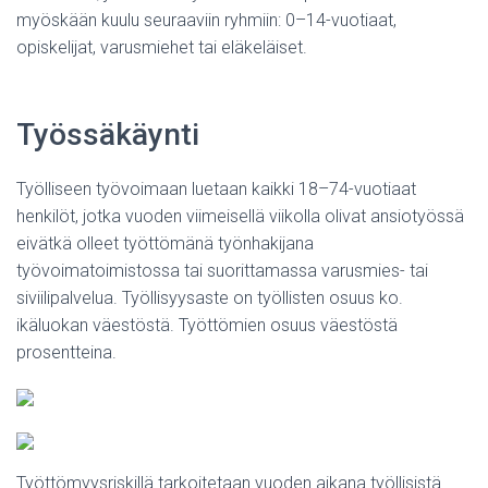
myöskään kuulu seuraaviin ryhmiin: 0–14-vuotiaat,
opiskelijat, varusmiehet tai eläkeläiset.
Työssäkäynti
Työlliseen työvoimaan luetaan kaikki 18–74-vuotiaat
henkilöt, jotka vuoden viimeisellä viikolla olivat ansiotyössä
eivätkä olleet työttömänä työnhakijana
työvoimatoimistossa tai suorittamassa varusmies- tai
siviilipalvelua. Työllisyysaste on työllisten osuus ko.
ikäluokan väestöstä. Työttömien osuus väestöstä
prosentteina.
Työttömyysriskillä tarkoitetaan vuoden aikana työllisistä