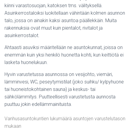
kiinni varastosuojan, katoksen tms. välityksellä.
Asuinkerrostaloiksi luokitellaan vähintään kolmen asunnon
talo, jossa on ainakin kaksi asuntoa päällekkäin. Muita
rakennuksia ovat muut kuin pientalot, rivitalot ja
asuinkerrostalot.
Ahtaasti asuviksi määritellään ne asuntokunnat, joissa on
enemmän kuin yksi henkilö huonetta kohti, kun keittiötä ei
lasketa huonelukuun.
Hyvin varustetussa asunnossa on vesijohto, viemäri,
lämminvesi, WC, peseytymistilat (joko suihku/ kylpyhuone
tai huoneistokohtainen sauna) ja keskus- tai
sähkölämmitys. Puutteellisesti varustetusta aunnosta
puuttuu jokin edellämmainituista.
Vanhusasuntokuntien lukumäärä asuntojen varustelutason
mukaan