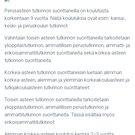
Perusasteen tutkinnon suorittaneilla on koulutusta
korkeintaan 9 vuotta. Näitä koulutuksia ovat esim. kansa-,
keski- ja peruskoulun tutkinnot.
Vähintään toisen asteen tutkinnon suorittaneilla tarkoitetaan
ylioppilastutkinnon, ammatillisen perustutkinnon, ammatti- ja
erikoisammattitutkinnon suorittaneita sekä korkea-asteen
tutkinnon suorittaneita.
Korkea-asteen tutkinnon suorittaneisiin luetaan alimman
korkea-asteen, alemman ja ylemmän korkeakouluasteen ja
tutkijakouluasteen tutkinnon suorittaneet.
Toisen asteen tutkinnon suorittaneilla tarkoitetaan
ylioppilastutkinnon, ammatillisen perustutkinnon ja
ammattitutkinnon suorittaneita. Tässä sisältää myös
erikoisammattitutkinnot.
Alimman korkea-asteen koulutus kestää 2–3 vuotta