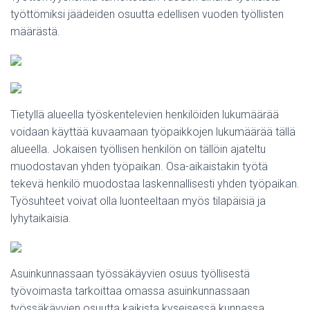
työttömiksi jäädeiden osuutta edellisen vuoden työllisten
määrästä.
Tietyllä alueella työskentelevien henkilöiden lukumäärää
voidaan käyttää kuvaamaan työpaikkojen lukumäärää tällä
alueella. Jokaisen työllisen henkilön on tällöin ajateltu
muodostavan yhden työpaikan. Osa-aikaistakin työtä
tekevä henkilö muodostaa laskennallisesti yhden työpaikan.
Työsuhteet voivat olla luonteeltaan myös tilapäisiä ja
lyhytaikaisia.
Asuinkunnassaan työssäkäyvien osuus työllisestä
työvoimasta tarkoittaa omassa asuinkunnassaan
työssäkäyvien osuutta kaikista kyseisessä kunnassa