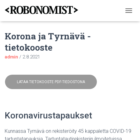
N
A
V
Korona ja Tyrnävä -
I
G
tietokooste
O
I
admin
/
2.8.2021
N
T
I
P
Ä
LATAA TIETOKOOSTE PDF-TIEDOSTONA
Ä
L
L
E
/
Koronavirustapaukset
P
O
I
Kunnassa Tyrnävä on rekisteröity 45 kappaletta COVID-19
S
tartuntatapauksia. Tartuntatautirekisteriin ilmoitetuissa