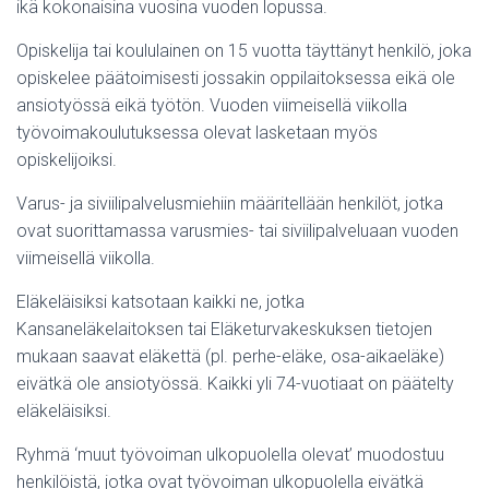
ikä kokonaisina vuosina vuoden lopussa.
Opiskelija tai koululainen on 15 vuotta täyttänyt henkilö, joka
opiskelee päätoimisesti jossakin oppilaitoksessa eikä ole
ansiotyössä eikä työtön. Vuoden viimeisellä viikolla
työvoimakoulutuksessa olevat lasketaan myös
opiskelijoiksi.
Varus- ja siviilipalvelusmiehiin määritellään henkilöt, jotka
ovat suorittamassa varusmies- tai siviilipalveluaan vuoden
viimeisellä viikolla.
Eläkeläisiksi katsotaan kaikki ne, jotka
Kansaneläkelaitoksen tai Eläketurvakeskuksen tietojen
mukaan saavat eläkettä (pl. perhe-eläke, osa-aikaeläke)
eivätkä ole ansiotyössä. Kaikki yli 74-vuotiaat on päätelty
eläkeläisiksi.
Ryhmä ‘muut työvoiman ulkopuolella olevat’ muodostuu
henkilöistä, jotka ovat työvoiman ulkopuolella eivätkä