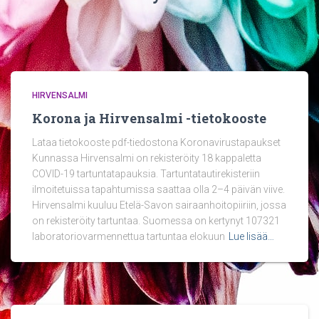
HIRVENSALMI
Korona ja Hirvensalmi -tietokooste
Lataa tietokooste pdf-tiedostona Koronavirustapaukset
Kunnassa Hirvensalmi on rekisteröity 18 kappaletta
COVID-19 tartuntatapauksia. Tartuntatautirekisteriin
ilmoitetuissa tapahtumissa saattaa olla 2–4 päivän viive.
Hirvensalmi kuuluu Etelä-Savon sairaanhoitopiiriin, jossa
on rekisteröity tartuntaa. Suomessa on kertynyt 107321
laboratoriovarmennettua tartuntaa elokuun
Lue lisää…