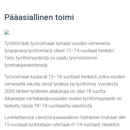
Pääasiallinen toimi
Työttömään työvoimaan luetaan vuoden viimeisenä
työpäivänä työttömänä olleet 15–74-vuotiaat henkilöt.
Tieto työttömyydestä on saatu työministeriön
työnhakijarekisteristä.
Työvoimaan kuuluvat 15–74-vuotiaat henkilöt, jotka vuoden
viimeisellä viikolla olivat työllisiä tai työttömiä. Vuodesta
2005 lähtien työllisten alaikäraja on ollut 18 vuotta.
Aikasarjan vertailukelpoisuuden vuoksi työttömyysaste on
laskettu tässä 18–74-vuotiaasta väestöstä.
Luokiteltaessa väestöä pääasiallisen toiminnan mukaan alle
15-vuotiaat luokitellaan ryhmään 0–14-vuotiaat. Henkilön