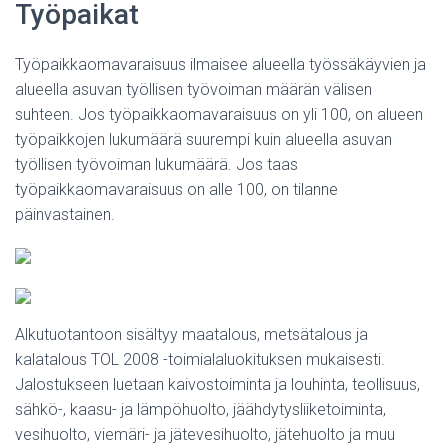
Työpaikat
Työpaikkaomavaraisuus ilmaisee alueella työssäkäyvien ja
alueella asuvan työllisen työvoiman määrän välisen
suhteen. Jos työpaikkaomavaraisuus on yli 100, on alueen
työpaikkojen lukumäärä suurempi kuin alueella asuvan
työllisen työvoiman lukumäärä. Jos taas
työpaikkaomavaraisuus on alle 100, on tilanne
päinvastainen.
Alkutuotantoon sisältyy maatalous, metsätalous ja
kalatalous TOL 2008 -toimialaluokituksen mukaisesti.
Jalostukseen luetaan kaivostoiminta ja louhinta, teollisuus,
sähkö-, kaasu- ja lämpöhuolto, jäähdytysliiketoiminta,
vesihuolto, viemäri- ja jätevesihuolto, jätehuolto ja muu