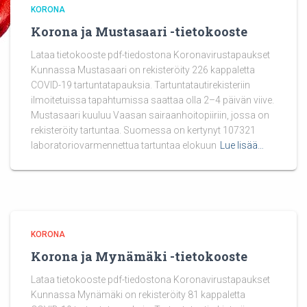
KORONA
Korona ja Mustasaari -tietokooste
Lataa tietokooste pdf-tiedostona Koronavirustapaukset
Kunnassa Mustasaari on rekisteröity 226 kappaletta
COVID-19 tartuntatapauksia. Tartuntatautirekisteriin
ilmoitetuissa tapahtumissa saattaa olla 2–4 päivän viive.
Mustasaari kuuluu Vaasan sairaanhoitopiiriin, jossa on
rekisteröity tartuntaa. Suomessa on kertynyt 107321
laboratoriovarmennettua tartuntaa elokuun
Lue lisää…
KORONA
Korona ja Mynämäki -tietokooste
Lataa tietokooste pdf-tiedostona Koronavirustapaukset
Kunnassa Mynämäki on rekisteröity 81 kappaletta