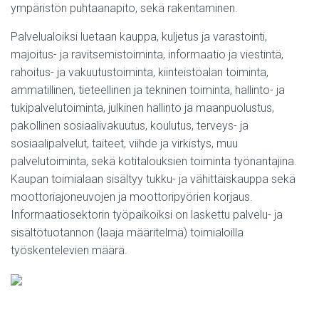
ympäristön puhtaanapito, sekä rakentaminen.
Palvelualoiksi luetaan kauppa, kuljetus ja varastointi,
majoitus- ja ravitsemistoiminta, informaatio ja viestintä,
rahoitus- ja vakuutustoiminta, kiinteistöalan toiminta,
ammatillinen, tieteellinen ja tekninen toiminta, hallinto- ja
tukipalvelutoiminta, julkinen hallinto ja maanpuolustus,
pakollinen sosiaalivakuutus, koulutus, terveys- ja
sosiaalipalvelut, taiteet, viihde ja virkistys, muu
palvelutoiminta, sekä kotitalouksien toiminta työnantajina.
Kaupan toimialaan sisältyy tukku- ja vähittäiskauppa sekä
moottoriajoneuvojen ja moottoripyörien korjaus.
Informaatiosektorin työpaikoiksi on laskettu palvelu- ja
sisältötuotannon (laaja määritelmä) toimialoilla
työskentelevien määrä.