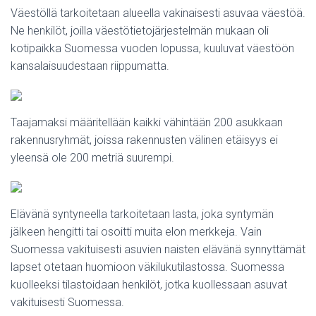
Väestöllä tarkoitetaan alueella vakinaisesti asuvaa väestöä.
Ne henkilöt, joilla väestötietojärjestelmän mukaan oli
kotipaikka Suomessa vuoden lopussa, kuuluvat väestöön
kansalaisuudestaan riippumatta.
Taajamaksi määritellään kaikki vähintään 200 asukkaan
rakennusryhmät, joissa rakennusten välinen etäisyys ei
yleensä ole 200 metriä suurempi.
Elävänä syntyneella tarkoitetaan lasta, joka syntymän
jälkeen hengitti tai osoitti muita elon merkkeja. Vain
Suomessa vakituisesti asuvien naisten elävänä synnyttämät
lapset otetaan huomioon väkilukutilastossa. Suomessa
kuolleeksi tilastoidaan henkilöt, jotka kuollessaan asuvat
vakituisesti Suomessa.