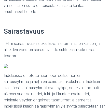
välinen tulomuutto on toisesta kunnasta kuntaan
muuttaneet henkilöt.
Sairastavuus
THL:n sairastavuusindeksi kuvaa suomalaisten kuntien ja
alueiden väestön sairastavuutta suhteessa koko maan
tasoon.
Indeksissä on otettu huomioon seitsemän eri
sairausryhmää ja neljä eri painotusnäkökulmaa. Indeksin
sisältämät sairausryhmät ovat syöpä, sepelvaltimotauti,
aivoverisuonisairaudet, tuki- ja liikuntaelinsairaudet,
mielenterveyden ongelmat, tapaturmat ja dementia.
Indeksissä kunkin sairausryhmän yleisyyttä painotetaan sen