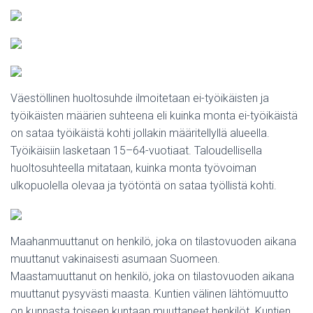
Väestöllinen huoltosuhde ilmoitetaan ei-työikäisten ja
työikäisten määrien suhteena eli kuinka monta ei-työikäistä
on sataa työikäistä kohti jollakin määritellyllä alueella.
Työikäisiin lasketaan 15–64-vuotiaat. Taloudellisella
huoltosuhteella mitataan, kuinka monta työvoiman
ulkopuolella olevaa ja työtöntä on sataa työllistä kohti.
Maahanmuuttanut on henkilö, joka on tilastovuoden aikana
muuttanut vakinaisesti asumaan Suomeen.
Maastamuuttanut on henkilö, joka on tilastovuoden aikana
muuttanut pysyvästi maasta. Kuntien välinen lähtömuutto
on kunnasta toiseen kuntaan muuttaneet henkilöt. Kuntien