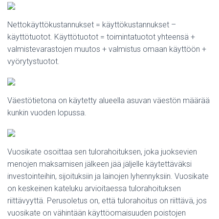
Nettokäyttökustannukset = käyttökustannukset –
käyttötuotot. Käyttötuotot = toimintatuotot yhteensä +
valmistevarastojen muutos + valmistus omaan käyttöön +
vyörytystuotot.
Väestötietona on käytetty alueella asuvan väestön määrää
kunkin vuoden lopussa.
Vuosikate osoittaa sen tulorahoituksen, joka juoksevien
menojen maksamisen jälkeen jää jäljelle käytettäväksi
investointeihin, sijoituksiin ja lainojen lyhennyksiin. Vuosikate
on keskeinen kateluku arvioitaessa tulorahoituksen
riittävyyttä. Perusoletus on, että tulorahoitus on riittävä, jos
vuosikate on vähintään käyttöomaisuuden poistojen