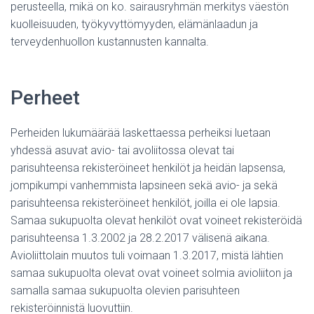
perusteella, mikä on ko. sairausryhmän merkitys väestön
kuolleisuuden, työkyvyttömyyden, elämänlaadun ja
terveydenhuollon kustannusten kannalta.
Perheet
Perheiden lukumäärää laskettaessa perheiksi luetaan
yhdessä asuvat avio- tai avoliitossa olevat tai
parisuhteensa rekisteröineet henkilöt ja heidän lapsensa,
jompikumpi vanhemmista lapsineen sekä avio- ja sekä
parisuhteensa rekisteröineet henkilöt, joilla ei ole lapsia.
Samaa sukupuolta olevat henkilöt ovat voineet rekisteröidä
parisuhteensa 1.3.2002 ja 28.2.2017 välisenä aikana.
Avioliittolain muutos tuli voimaan 1.3.2017, mistä lähtien
samaa sukupuolta olevat ovat voineet solmia avioliiton ja
samalla samaa sukupuolta olevien parisuhteen
rekisteröinnistä luovuttiin.