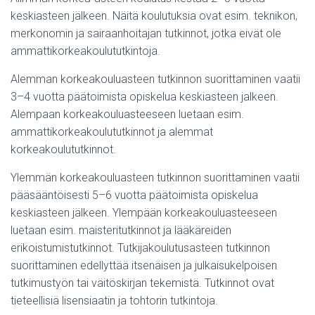
keskiasteen jälkeen. Näitä koulutuksia ovat esim. teknikon,
merkonomin ja sairaanhoitajan tutkinnot, jotka eivät ole
ammattikorkeakoulututkintoja.
Alemman korkeakouluasteen tutkinnon suorittaminen vaatii
3–4 vuotta päätoimista opiskelua keskiasteen jalkeen.
Alempaan korkeakouluasteeseen luetaan esim.
ammattikorkeakoulututkinnot ja alemmat
korkeakoulututkinnot.
Ylemmän korkeakouluasteen tutkinnon suorittaminen vaatii
pääsääntöisesti 5–6 vuotta päätoimista opiskelua
keskiasteen jälkeen. Ylempään korkeakouluasteeseen
luetaan esim. maisteritutkinnot ja lääkäreiden
erikoistumistutkinnot. Tutkijakoulutusasteen tutkinnon
suorittaminen edellyttää itsenäisen ja julkaisukelpoisen
tutkimustyön tai väitöskirjan tekemistä. Tutkinnot ovat
tieteellisiä lisensiaatin ja tohtorin tutkintoja.