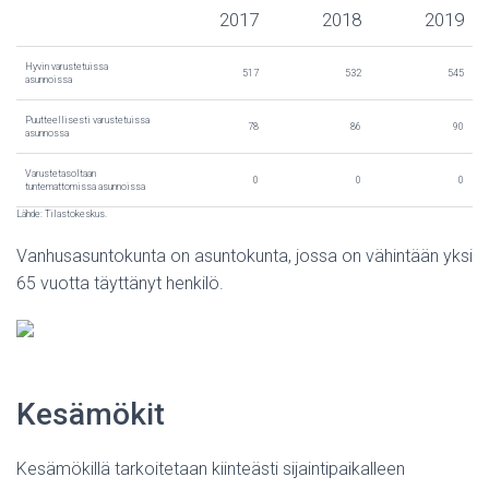
2017
2018
2019
Hyvin varustetuissa
517
532
545
asunnoissa
Puutteellisesti varustetuissa
78
86
90
asunnossa
Varustetasoltaan
0
0
0
tuntemattomissa asunnoissa
Lähde: Tilastokeskus.
Vanhusasuntokunta on asuntokunta, jossa on vähintään yksi
65 vuotta täyttänyt henkilö.
Kesämökit
Kesämökillä tarkoitetaan kiinteästi sijaintipaikalleen