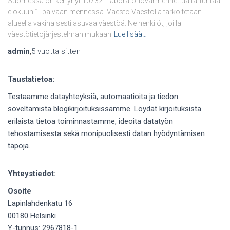
Suomessa on kertynyt 107321 laboratoriovarmennettua tartuntaa
elokuun 1. päivään mennessä. Väestö Väestöllä tarkoitetaan
alueella vakinaisesti asuvaa väestöä. Ne henkilöt, joilla
väestötietojärjestelmän mukaan
Lue lisää…
admin
,
5 vuotta
sitten
Taustatietoa:
Testaamme datayhteyksiä, automaatioita ja tiedon
soveltamista blogikirjoituksissamme. Löydät kirjoituksista
erilaista tietoa toiminnastamme, ideoita datatyön
tehostamisesta sekä monipuolisesti datan hyödyntämisen
tapoja.
Yhteystiedot:
Osoite
Lapinlahdenkatu 16
00180 Helsinki
Y-tunnus: 2967818-1