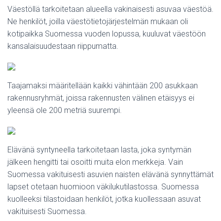
Väestöllä tarkoitetaan alueella vakinaisesti asuvaa väestöä.
Ne henkilöt, joilla väestötietojärjestelmän mukaan oli
kotipaikka Suomessa vuoden lopussa, kuuluvat väestöön
kansalaisuudestaan riippumatta.
Taajamaksi määritellään kaikki vähintään 200 asukkaan
rakennusryhmät, joissa rakennusten välinen etäisyys ei
yleensä ole 200 metriä suurempi.
Elävänä syntyneella tarkoitetaan lasta, joka syntymän
jälkeen hengitti tai osoitti muita elon merkkeja. Vain
Suomessa vakituisesti asuvien naisten elävänä synnyttämät
lapset otetaan huomioon väkilukutilastossa. Suomessa
kuolleeksi tilastoidaan henkilöt, jotka kuollessaan asuvat
vakituisesti Suomessa.