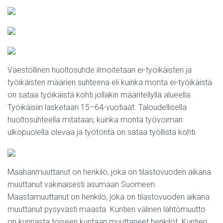
Väestöllinen huoltosuhde ilmoitetaan ei-työikäisten ja
työikäisten määrien suhteena eli kuinka monta ei-työikäistä
on sataa työikäistä kohti jollakin määritellyllä alueella.
Työikäisiin lasketaan 15–64-vuotiaat. Taloudellisella
huoltosuhteella mitataan, kuinka monta työvoiman
ulkopuolella olevaa ja työtöntä on sataa työllistä kohti.
Maahanmuuttanut on henkilö, joka on tilastovuoden aikana
muuttanut vakinaisesti asumaan Suomeen.
Maastamuuttanut on henkilö, joka on tilastovuoden aikana
muuttanut pysyvästi maasta. Kuntien välinen lähtömuutto
on kunnasta toiseen kuntaan muuttaneet henkilöt. Kuntien