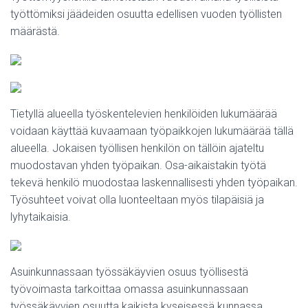
työttömiksi jäädeiden osuutta edellisen vuoden työllisten
määrästä.
Tietyllä alueella työskentelevien henkilöiden lukumäärää
voidaan käyttää kuvaamaan työpaikkojen lukumäärää tällä
alueella. Jokaisen työllisen henkilön on tällöin ajateltu
muodostavan yhden työpaikan. Osa-aikaistakin työtä
tekevä henkilö muodostaa laskennallisesti yhden työpaikan.
Työsuhteet voivat olla luonteeltaan myös tilapäisiä ja
lyhytaikaisia.
Asuinkunnassaan työssäkäyvien osuus työllisestä
työvoimasta tarkoittaa omassa asuinkunnassaan
työssäkäyvien osuutta kaikista kyseisessä kunnassa