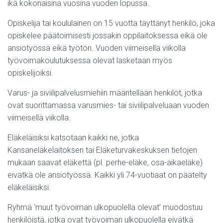
ikä kokonaisina vuosina vuoden lopussa.
Opiskelija tai koululainen on 15 vuotta täyttänyt henkilö, joka
opiskelee päätoimisesti jossakin oppilaitoksessa eikä ole
ansiotyössä eikä työtön. Vuoden viimeisellä viikolla
työvoimakoulutuksessa olevat lasketaan myös
opiskelijoiksi.
Varus- ja siviilipalvelusmiehiin määritellään henkilöt, jotka
ovat suorittamassa varusmies- tai siviilipalveluaan vuoden
viimeisellä viikolla.
Eläkeläisiksi katsotaan kaikki ne, jotka
Kansaneläkelaitoksen tai Eläketurvakeskuksen tietojen
mukaan saavat eläkettä (pl. perhe-eläke, osa-aikaeläke)
eivätkä ole ansiotyössä. Kaikki yli 74-vuotiaat on päätelty
eläkeläisiksi.
Ryhmä ‘muut työvoiman ulkopuolella olevat’ muodostuu
henkilöistä, jotka ovat työvoiman ulkopuolella eivätkä