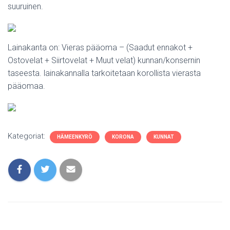
suuruinen.
Lainakanta on: Vieras pääoma – (Saadut ennakot +
Ostovelat + Siirtovelat + Muut velat) kunnan/konsernin
taseesta. lainakannalla tarkoitetaan korollista vierasta
pääomaa.
Kategoriat:
HÄMEENKYRÖ
KORONA
KUNNAT