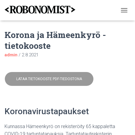
N
A
V
Korona ja Hämeenkyrö -
I
G
tietokooste
O
I
admin
/
2.8.2021
N
T
I
P
Ä
LATAA TIETOKOOSTE PDF-TIEDOSTONA
Ä
L
L
E
/
Koronavirustapaukset
P
O
I
Kunnassa Hämeenkyrö on rekisteröity 65 kappaletta
S
COVID-19 tartuntatapauksia. Tartuntatautirekisteriin