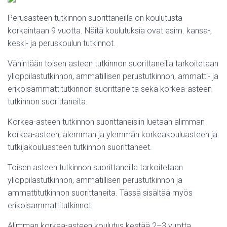
Perusasteen tutkinnon suorittaneilla on koulutusta
korkeintaan 9 vuotta. Näitä koulutuksia ovat esim. kansa-,
keski- ja peruskoulun tutkinnot.
Vähintään toisen asteen tutkinnon suorittaneilla tarkoitetaan
ylioppilastutkinnon, ammatillisen perustutkinnon, ammatti- ja
erikoisammattitutkinnon suorittaneita sekä korkea-asteen
tutkinnon suorittaneita.
Korkea-asteen tutkinnon suorittaneisiin luetaan alimman
korkea-asteen, alemman ja ylemmän korkeakouluasteen ja
tutkijakouluasteen tutkinnon suorittaneet.
Toisen asteen tutkinnon suorittaneilla tarkoitetaan
ylioppilastutkinnon, ammatillisen perustutkinnon ja
ammattitutkinnon suorittaneita. Tässä sisältää myös
erikoisammattitutkinnot.
Alimman korkea-asteen koulutus kestää 2–3 vuotta