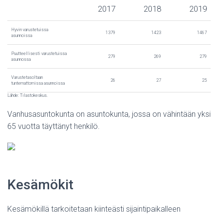
2017
2018
2019
Hyvin varustetuissa
1379
1423
1467
asunnoissa
Puutteellisesti varustetuissa
279
269
279
asunnossa
Varustetasoltaan
26
27
25
tuntemattomissa asunnoissa
Lähde: Tilastokeskus.
Vanhusasuntokunta on asuntokunta, jossa on vähintään yksi
65 vuotta täyttänyt henkilö.
Kesämökit
Kesämökillä tarkoitetaan kiinteästi sijaintipaikalleen