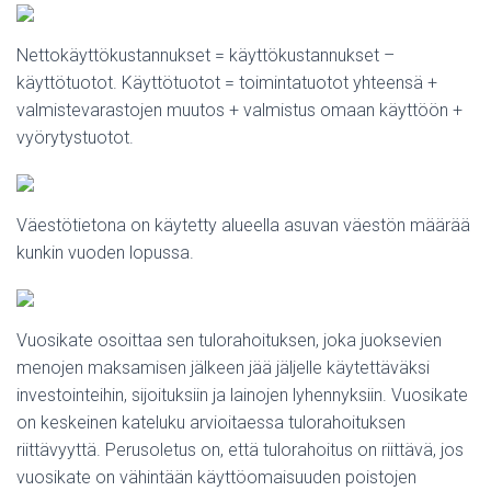
Nettokäyttökustannukset = käyttökustannukset –
käyttötuotot. Käyttötuotot = toimintatuotot yhteensä +
valmistevarastojen muutos + valmistus omaan käyttöön +
vyörytystuotot.
Väestötietona on käytetty alueella asuvan väestön määrää
kunkin vuoden lopussa.
Vuosikate osoittaa sen tulorahoituksen, joka juoksevien
menojen maksamisen jälkeen jää jäljelle käytettäväksi
investointeihin, sijoituksiin ja lainojen lyhennyksiin. Vuosikate
on keskeinen kateluku arvioitaessa tulorahoituksen
riittävyyttä. Perusoletus on, että tulorahoitus on riittävä, jos
vuosikate on vähintään käyttöomaisuuden poistojen