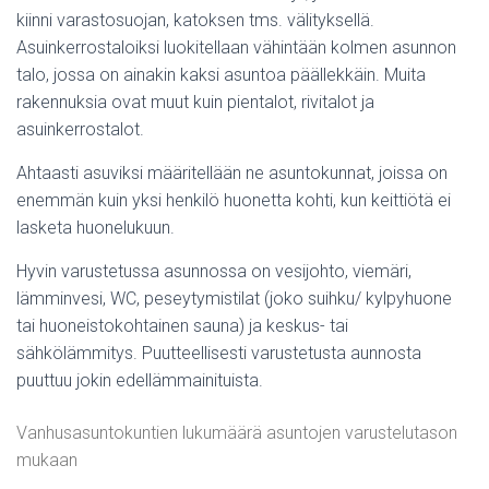
kiinni varastosuojan, katoksen tms. välityksellä.
Asuinkerrostaloiksi luokitellaan vähintään kolmen asunnon
talo, jossa on ainakin kaksi asuntoa päällekkäin. Muita
rakennuksia ovat muut kuin pientalot, rivitalot ja
asuinkerrostalot.
Ahtaasti asuviksi määritellään ne asuntokunnat, joissa on
enemmän kuin yksi henkilö huonetta kohti, kun keittiötä ei
lasketa huonelukuun.
Hyvin varustetussa asunnossa on vesijohto, viemäri,
lämminvesi, WC, peseytymistilat (joko suihku/ kylpyhuone
tai huoneistokohtainen sauna) ja keskus- tai
sähkölämmitys. Puutteellisesti varustetusta aunnosta
puuttuu jokin edellämmainituista.
Vanhusasuntokuntien lukumäärä asuntojen varustelutason
mukaan