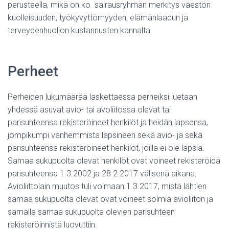
perusteella, mikä on ko. sairausryhmän merkitys väestön
kuolleisuuden, työkyvyttömyyden, elämänlaadun ja
terveydenhuollon kustannusten kannalta.
Perheet
Perheiden lukumäärää laskettaessa perheiksi luetaan
yhdessä asuvat avio- tai avoliitossa olevat tai
parisuhteensa rekisteröineet henkilöt ja heidän lapsensa,
jompikumpi vanhemmista lapsineen sekä avio- ja sekä
parisuhteensa rekisteröineet henkilöt, joilla ei ole lapsia.
Samaa sukupuolta olevat henkilöt ovat voineet rekisteröidä
parisuhteensa 1.3.2002 ja 28.2.2017 välisenä aikana.
Avioliittolain muutos tuli voimaan 1.3.2017, mistä lähtien
samaa sukupuolta olevat ovat voineet solmia avioliiton ja
samalla samaa sukupuolta olevien parisuhteen
rekisteröinnistä luovuttiin.