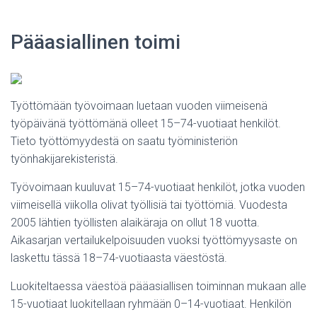
Pääasiallinen toimi
Työttömään työvoimaan luetaan vuoden viimeisenä
työpäivänä työttömänä olleet 15–74-vuotiaat henkilöt.
Tieto työttömyydestä on saatu työministeriön
työnhakijarekisteristä.
Työvoimaan kuuluvat 15–74-vuotiaat henkilöt, jotka vuoden
viimeisellä viikolla olivat työllisiä tai työttömiä. Vuodesta
2005 lähtien työllisten alaikäraja on ollut 18 vuotta.
Aikasarjan vertailukelpoisuuden vuoksi työttömyysaste on
laskettu tässä 18–74-vuotiaasta väestöstä.
Luokiteltaessa väestöä pääasiallisen toiminnan mukaan alle
15-vuotiaat luokitellaan ryhmään 0–14-vuotiaat. Henkilön