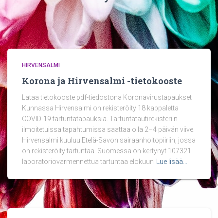
HIRVENSALMI
Korona ja Hirvensalmi -tietokooste
Lataa tietokooste pdf-tiedostona Koronavirustapaukset
Kunnassa Hirvensalmi on rekisteröity 18 kappaletta
COVID-19 tartuntatapauksia. Tartuntatautirekisteriin
ilmoitetuissa tapahtumissa saattaa olla 2–4 päivän viive.
Hirvensalmi kuuluu Etelä-Savon sairaanhoitopiiriin, jossa
on rekisteröity tartuntaa. Suomessa on kertynyt 107321
laboratoriovarmennettua tartuntaa elokuun
Lue lisää…