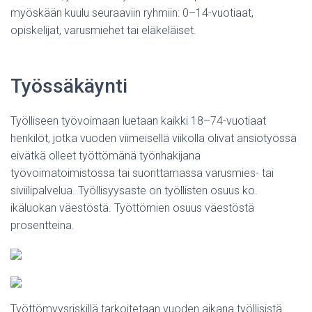
myöskään kuulu seuraaviin ryhmiin: 0–14-vuotiaat,
opiskelijat, varusmiehet tai eläkeläiset.
Työssäkäynti
Työlliseen työvoimaan luetaan kaikki 18–74-vuotiaat
henkilöt, jotka vuoden viimeisellä viikolla olivat ansiotyössä
eivätkä olleet työttömänä työnhakijana
työvoimatoimistossa tai suorittamassa varusmies- tai
siviilipalvelua. Työllisyysaste on työllisten osuus ko.
ikäluokan väestöstä. Työttömien osuus väestöstä
prosentteina.
Työttömyysriskillä tarkoitetaan vuoden aikana työllisistä