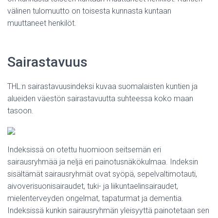
välinen tulomuutto on toisesta kunnasta kuntaan
muuttaneet henkilöt.
Sairastavuus
THL:n sairastavuusindeksi kuvaa suomalaisten kuntien ja
alueiden väestön sairastavuutta suhteessa koko maan
tasoon.
Indeksissä on otettu huomioon seitsemän eri
sairausryhmää ja neljä eri painotusnäkökulmaa. Indeksin
sisältämät sairausryhmät ovat syöpä, sepelvaltimotauti,
aivoverisuonisairaudet, tuki- ja liikuntaelinsairaudet,
mielenterveyden ongelmat, tapaturmat ja dementia.
Indeksissä kunkin sairausryhmän yleisyyttä painotetaan sen