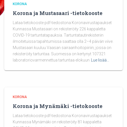
KORONA
Korona ja Mustasaari -tietokooste
Lataa tietokooste pdf-tiedostona Koronavirustapaukset
Kunnassa Mustasaari on rekisteröity 226 kappaletta
COVID-19 tartuntatapauksia. Tartuntatautirekisteriin
ilmoitetuissa tapahtumissa saattaa olla 2–4 päivän viive.
Mustasaari kuuluu Vaasan sairaanhoitopiiriin, jossa on
rekisteröity tartuntaa. Suomessa on kertynyt 107321
laboratoriovarmennettua tartuntaa elokuun
Lue lisää…
KORONA
Korona ja Mynämäki -tietokooste
Lataa tietokooste pdf-tiedostona Koronavirustapaukset
Kunnassa Mynämäki on rekisteröity 81 kappaletta