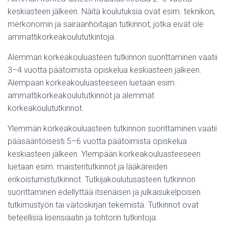
keskiasteen jälkeen. Näitä koulutuksia ovat esim. teknikon,
merkonomin ja sairaanhoitajan tutkinnot, jotka eivät ole
ammattikorkeakoulututkintoja.
Alemman korkeakouluasteen tutkinnon suorittaminen vaatii
3–4 vuotta päätoimista opiskelua keskiasteen jalkeen.
Alempaan korkeakouluasteeseen luetaan esim.
ammattikorkeakoulututkinnot ja alemmat
korkeakoulututkinnot.
Ylemmän korkeakouluasteen tutkinnon suorittaminen vaatii
pääsääntöisesti 5–6 vuotta päätoimista opiskelua
keskiasteen jälkeen. Ylempään korkeakouluasteeseen
luetaan esim. maisteritutkinnot ja lääkäreiden
erikoistumistutkinnot. Tutkijakoulutusasteen tutkinnon
suorittaminen edellyttää itsenäisen ja julkaisukelpoisen
tutkimustyön tai väitöskirjan tekemistä. Tutkinnot ovat
tieteellisiä lisensiaatin ja tohtorin tutkintoja.