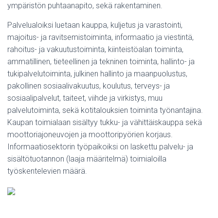
ympäristön puhtaanapito, sekä rakentaminen.
Palvelualoiksi luetaan kauppa, kuljetus ja varastointi,
majoitus- ja ravitsemistoiminta, informaatio ja viestintä,
rahoitus- ja vakuutustoiminta, kiinteistöalan toiminta,
ammatillinen, tieteellinen ja tekninen toiminta, hallinto- ja
tukipalvelutoiminta, julkinen hallinto ja maanpuolustus,
pakollinen sosiaalivakuutus, koulutus, terveys- ja
sosiaalipalvelut, taiteet, viihde ja virkistys, muu
palvelutoiminta, sekä kotitalouksien toiminta työnantajina.
Kaupan toimialaan sisältyy tukku- ja vähittäiskauppa sekä
moottoriajoneuvojen ja moottoripyörien korjaus.
Informaatiosektorin työpaikoiksi on laskettu palvelu- ja
sisältötuotannon (laaja määritelmä) toimialoilla
työskentelevien määrä.