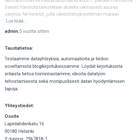
laboratoriovarmennettua tartuntaa elokuun 1. päivään mennessä.
Väestö Väestöllä tarkoitetaan alueella vakinaisesti asuvaa
väestöä. Ne henkilöt, joilla väestötietojärjestelmän mukaan
Lue lisää…
admin
,
5 vuotta
sitten
Taustatietoa:
Testaamme datayhteyksiä, automaatioita ja tiedon
soveltamista blogikirjoituksissamme. Löydät kirjoituksista
erilaista tietoa toiminnastamme, ideoita datatyön
tehostamisesta sekä monipuolisesti datan hyödyntämisen
tapoja.
Yhteystiedot:
Osoite
Lapinlahdenkatu 16
00180 Helsinki
Y-tunnus: 2967818-1