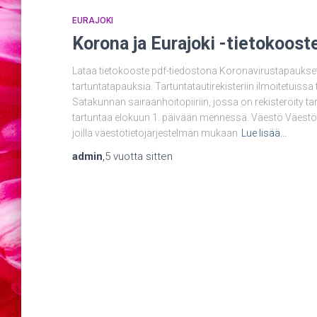
EURAJOKI
Korona ja Eurajoki -tietokoost
Lataa tietokooste pdf-tiedostona Koronavirustapaukset
tartuntatapauksia. Tartuntatautirekisteriin ilmoitetuiss
Satakunnan sairaanhoitopiiriin, jossa on rekisteröity
tartuntaa elokuun 1. päivään mennessä. Väestö Väestöllä
joilla väestötietojärjestelmän mukaan
Lue lisää…
admin
,
5 vuotta
sitten