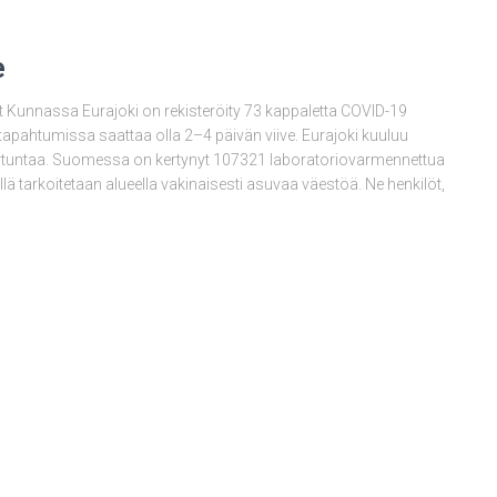
e
 Kunnassa Eurajoki on rekisteröity 73 kappaletta COVID-19
a tapahtumissa saattaa olla 2–4 päivän viive. Eurajoki kuuluu
 tartuntaa. Suomessa on kertynyt 107321 laboratoriovarmennettua
 tarkoitetaan alueella vakinaisesti asuvaa väestöä. Ne henkilöt,