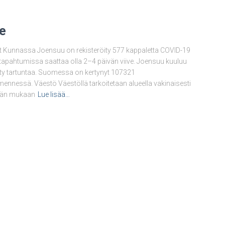
te
t Kunnassa Joensuu on rekisteröity 577 kappaletta COVID-19
sa tapahtumissa saattaa olla 2–4 päivän viive. Joensuu kuuluu
öity tartuntaa. Suomessa on kertynyt 107321
ennessä. Väestö Väestöllä tarkoitetaan alueella vakinaisesti
elmän mukaan
Lue lisää…