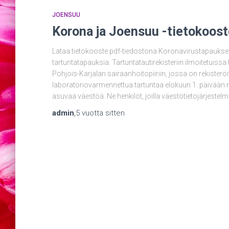
JOENSUU
Korona ja Joensuu -tietokoos
Lataa tietokooste pdf-tiedostona Koronavirustapaukse
tartuntatapauksia. Tartuntatautirekisteriin ilmoitetuis
Pohjois-Karjalan sairaanhoitopiiriin, jossa on rekister
laboratoriovarmennettua tartuntaa elokuun 1. päivään m
asuvaa väestöä. Ne henkilöt, joilla väestötietojärjest
admin
,
5 vuotta
sitten