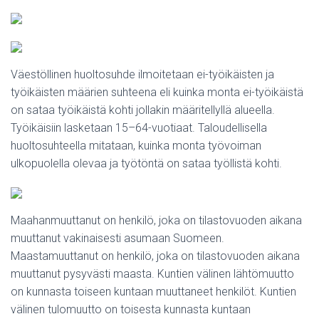
Väestöllinen huoltosuhde ilmoitetaan ei-työikäisten ja
työikäisten määrien suhteena eli kuinka monta ei-työikäistä
on sataa työikäistä kohti jollakin määritellyllä alueella.
Työikäisiin lasketaan 15–64-vuotiaat. Taloudellisella
huoltosuhteella mitataan, kuinka monta työvoiman
ulkopuolella olevaa ja työtöntä on sataa työllistä kohti.
Maahanmuuttanut on henkilö, joka on tilastovuoden aikana
muuttanut vakinaisesti asumaan Suomeen.
Maastamuuttanut on henkilö, joka on tilastovuoden aikana
muuttanut pysyvästi maasta. Kuntien välinen lähtömuutto
on kunnasta toiseen kuntaan muuttaneet henkilöt. Kuntien
välinen tulomuutto on toisesta kunnasta kuntaan