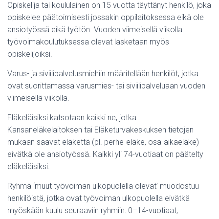
Opiskelija tai koululainen on 15 vuotta täyttänyt henkilö, joka
opiskelee päätoimisesti jossakin oppilaitoksessa eikä ole
ansiotyössä eikä työtön. Vuoden viimeisellä viikolla
työvoimakoulutuksessa olevat lasketaan myös
opiskelijoiksi.
Varus- ja siviilipalvelusmiehiin määritellään henkilöt, jotka
ovat suorittamassa varusmies- tai siviilipalveluaan vuoden
viimeisellä viikolla.
Eläkeläisiksi katsotaan kaikki ne, jotka
Kansaneläkelaitoksen tai Eläketurvakeskuksen tietojen
mukaan saavat eläkettä (pl. perhe-eläke, osa-aikaeläke)
eivätkä ole ansiotyössä. Kaikki yli 74-vuotiaat on päätelty
eläkeläisiksi.
Ryhmä ‘muut työvoiman ulkopuolella olevat’ muodostuu
henkilöistä, jotka ovat työvoiman ulkopuolella eivätkä
myöskään kuulu seuraaviin ryhmiin: 0–14-vuotiaat,