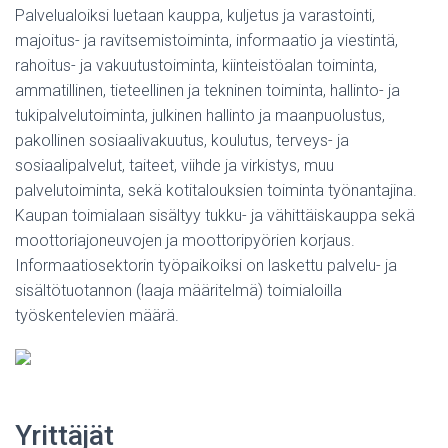
Palvelualoiksi luetaan kauppa, kuljetus ja varastointi,
majoitus- ja ravitsemistoiminta, informaatio ja viestintä,
rahoitus- ja vakuutustoiminta, kiinteistöalan toiminta,
ammatillinen, tieteellinen ja tekninen toiminta, hallinto- ja
tukipalvelutoiminta, julkinen hallinto ja maanpuolustus,
pakollinen sosiaalivakuutus, koulutus, terveys- ja
sosiaalipalvelut, taiteet, viihde ja virkistys, muu
palvelutoiminta, sekä kotitalouksien toiminta työnantajina.
Kaupan toimialaan sisältyy tukku- ja vähittäiskauppa sekä
moottoriajoneuvojen ja moottoripyörien korjaus.
Informaatiosektorin työpaikoiksi on laskettu palvelu- ja
sisältötuotannon (laaja määritelmä) toimialoilla
työskentelevien määrä.
Yrittäjät