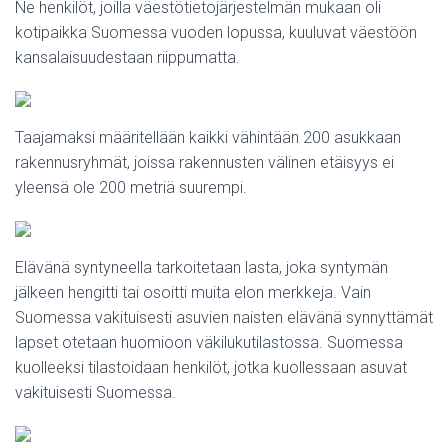
Ne henkilöt, joilla väestötietojärjestelmän mukaan oli
kotipaikka Suomessa vuoden lopussa, kuuluvat väestöön
kansalaisuudestaan riippumatta.
Taajamaksi määritellään kaikki vähintään 200 asukkaan
rakennusryhmät, joissa rakennusten välinen etäisyys ei
yleensä ole 200 metriä suurempi.
Elävänä syntyneella tarkoitetaan lasta, joka syntymän
jälkeen hengitti tai osoitti muita elon merkkeja. Vain
Suomessa vakituisesti asuvien naisten elävänä synnyttämät
lapset otetaan huomioon väkilukutilastossa. Suomessa
kuolleeksi tilastoidaan henkilöt, jotka kuollessaan asuvat
vakituisesti Suomessa.