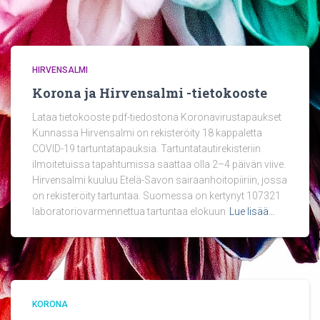
HIRVENSALMI
Korona ja Hirvensalmi -tietokooste
Lataa tietokooste pdf-tiedostona Koronavirustapaukset
Kunnassa Hirvensalmi on rekisteröity 18 kappaletta
COVID-19 tartuntatapauksia. Tartuntatautirekisteriin
ilmoitetuissa tapahtumissa saattaa olla 2–4 päivän viive.
Hirvensalmi kuuluu Etelä-Savon sairaanhoitopiiriin, jossa
on rekisteröity tartuntaa. Suomessa on kertynyt 107321
laboratoriovarmennettua tartuntaa elokuun
Lue lisää…
KORONA