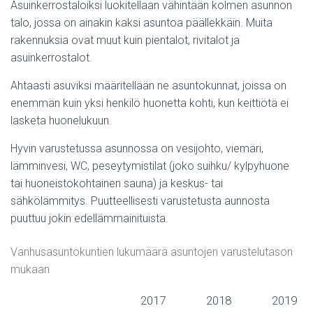
Asuinkerrostaloiksi luokitellaan vähintään kolmen asunnon
talo, jossa on ainakin kaksi asuntoa päällekkäin. Muita
rakennuksia ovat muut kuin pientalot, rivitalot ja
asuinkerrostalot.
Ahtaasti asuviksi määritellään ne asuntokunnat, joissa on
enemmän kuin yksi henkilö huonetta kohti, kun keittiötä ei
lasketa huonelukuun.
Hyvin varustetussa asunnossa on vesijohto, viemäri,
lämminvesi, WC, peseytymistilat (joko suihku/ kylpyhuone
tai huoneistokohtainen sauna) ja keskus- tai
sähkölämmitys. Puutteellisesti varustetusta aunnosta
puuttuu jokin edellämmainituista.
Vanhusasuntokuntien lukumäärä asuntojen varustelutason
mukaan
2017
2018
2019