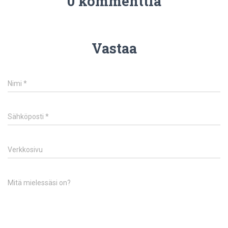
0 kommenttia
Vastaa
Nimi
*
Sähköposti
*
Verkkosivu
Mitä mielessäsi on?