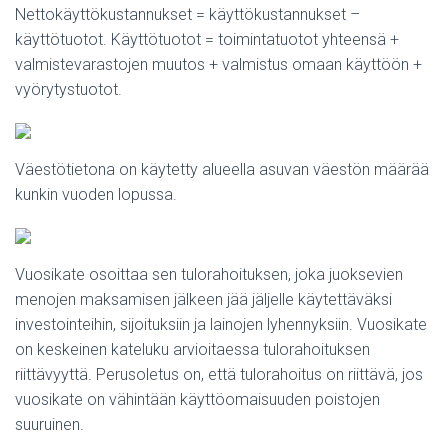
Nettokäyttökustannukset = käyttökustannukset –
käyttötuotot. Käyttötuotot = toimintatuotot yhteensä +
valmistevarastojen muutos + valmistus omaan käyttöön +
vyörytystuotot.
Väestötietona on käytetty alueella asuvan väestön määrää
kunkin vuoden lopussa.
Vuosikate osoittaa sen tulorahoituksen, joka juoksevien
menojen maksamisen jälkeen jää jäljelle käytettäväksi
investointeihin, sijoituksiin ja lainojen lyhennyksiin. Vuosikate
on keskeinen kateluku arvioitaessa tulorahoituksen
riittävyyttä. Perusoletus on, että tulorahoitus on riittävä, jos
vuosikate on vähintään käyttöomaisuuden poistojen
suuruinen.