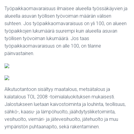
Työpaikkaomavaraisuus ilmaisee alueella työssäkäyvien ja
alueella asuvan työllisen työvoiman määrän välisen
suhteen. Jos työpaikkaomavaraisuus on yli 100, on alueen
työpaikkojen lukumäärä suurempi kuin alueella asuvan
työllisen työvoiman lukumäärä. Jos taas
työpaikkaomavaraisuus on alle 100, on tilanne
päinvastainen.
Alkutuotantoon sisältyy maatalous, metsätalous ja
kalatalous TOL 2008 -toimialaluokituksen mukaisesti.
Jalostukseen luetaan kaivostoiminta ja louhinta, teollisuus,
sähkö-, kaasu- ja lämpöhuolto, jäähdytysliiketoiminta,
vesihuolto, viemäri- ja jätevesihuolto, jätehuolto ja muu
ympäristön puhtaanapito, sekä rakentaminen.