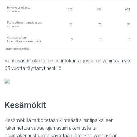
Hyvin varustetuissa
652
652
654
asunnoissa
Puutteellisesti varustetuissa
70
75
78
asunnossa
Varustetasoltaan
5
5
5
tuntemattomissa asunnoissa
Lähde: Tilastokeskus.
Vanhusasuntokunta on asuntokunta, jossa on vähintään yksi
65 vuotta täyttänyt henkilö.
Kesämökit
Kesämökillä tarkoitetaan kiinteästi sijaintipaikalleen
rakennettua vapaa-ajan asuinrakennusta tai
asuinrakennusta, jota käytetään loma- tai vapaa-ajan