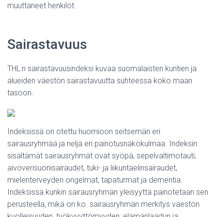
muuttaneet henkilöt.
Sairastavuus
THL:n sairastavuusindeksi kuvaa suomalaisten kuntien ja
alueiden väestön sairastavuutta suhteessa koko maan
tasoon.
Indeksissä on otettu huomioon seitsemän eri
sairausryhmää ja neljä eri painotusnäkökulmaa. Indeksin
sisältämät sairausryhmät ovat syöpä, sepelvaltimotauti,
aivoverisuonisairaudet, tuki- ja liikuntaelinsairaudet,
mielenterveyden ongelmat, tapaturmat ja dementia.
Indeksissä kunkin sairausryhmän yleisyyttä painotetaan sen
perusteella, mikä on ko. sairausryhmän merkitys väestön
kuolleisuuden, työkyvyttömyyden, elämänlaadun ja