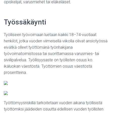
opiskelijat, varusmiehet tai eläkeläiset.
Työssäkäynti
Työlliseen työvoimaan luetaan kaikki 18–74-vuotiaat
henkilöt, jotka vuoden viimeisellä viikolla olivat ansiotyössä
eivätkä olleet työttömänä työnhakijana
työvoimatoimistossa tai suorittamassa varusmies- tai
siviilipalvelua. Työllisyysaste on työllisten osuus ko.
ikäluokan väestöstä. Työttömien osuus väestöstä
prosentteina.
Työttömyysriskillä tarkoitetaan vuoden aikana työllisistä
työttömiksi jäädeiden osuutta edellisen vuoden työllisten