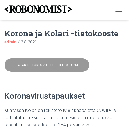
N
A
V
Korona ja Kolari -tietokooste
I
G
admin
/
2.8.2021
O
I
N
T
I
LATAA TIETOKOOSTE PDF-TIEDOSTONA
P
Ä
Ä
L
L
Koronavirustapaukset
E
/
P
Kunnassa Kolari on rekisteröity 82 kappaletta COVID-19
O
tartuntatapauksia. Tartuntatautirekisteriin ilmoitetuissa
I
S
tapahtumissa saattaa olla 2–4 päivän viive.