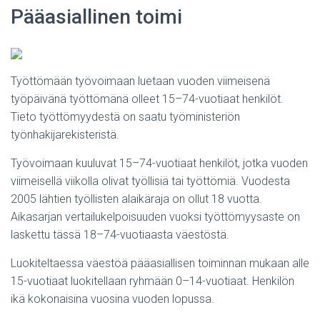
Pääasiallinen toimi
Työttömään työvoimaan luetaan vuoden viimeisenä
työpäivänä työttömänä olleet 15–74-vuotiaat henkilöt.
Tieto työttömyydestä on saatu työministeriön
työnhakijarekisteristä.
Työvoimaan kuuluvat 15–74-vuotiaat henkilöt, jotka vuoden
viimeisellä viikolla olivat työllisiä tai työttömiä. Vuodesta
2005 lähtien työllisten alaikäraja on ollut 18 vuotta.
Aikasarjan vertailukelpoisuuden vuoksi työttömyysaste on
laskettu tässä 18–74-vuotiaasta väestöstä.
Luokiteltaessa väestöä pääasiallisen toiminnan mukaan alle
15-vuotiaat luokitellaan ryhmään 0–14-vuotiaat. Henkilön
ikä kokonaisina vuosina vuoden lopussa.