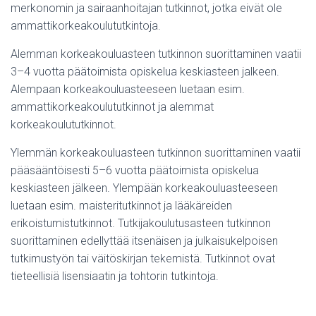
merkonomin ja sairaanhoitajan tutkinnot, jotka eivät ole
ammattikorkeakoulututkintoja.
Alemman korkeakouluasteen tutkinnon suorittaminen vaatii
3–4 vuotta päätoimista opiskelua keskiasteen jalkeen.
Alempaan korkeakouluasteeseen luetaan esim.
ammattikorkeakoulututkinnot ja alemmat
korkeakoulututkinnot.
Ylemmän korkeakouluasteen tutkinnon suorittaminen vaatii
pääsääntöisesti 5–6 vuotta päätoimista opiskelua
keskiasteen jälkeen. Ylempään korkeakouluasteeseen
luetaan esim. maisteritutkinnot ja lääkäreiden
erikoistumistutkinnot. Tutkijakoulutusasteen tutkinnon
suorittaminen edellyttää itsenäisen ja julkaisukelpoisen
tutkimustyön tai väitöskirjan tekemistä. Tutkinnot ovat
tieteellisiä lisensiaatin ja tohtorin tutkintoja.