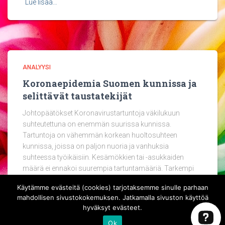
Lue lisää…
ANALYYSI
Koronaepidemia Suomen kunnissa ja
selittävät taustatekijät
Johtopäätökset Koronavirustartuntoja väkilukuun
suhteutettuna on enemmän suurissa kunnissa.
Tartuntoja on vähemmän korkean huoltosuhteen
kunnissa, joissa on paljon nuoria ja vanhuksia
suhteessa työikäisiin. Kesämökkien tai -asukkaiden
määrä ei ennakoi suurempia tartuntamääriä. Tarkempi
kuva kuntien tilanteesta koronavirustilastoa
Lue lisää…
Käytämme evästeitä (cookies) tarjotaksemme sinulle parhaan
mahdollisen sivustokokemuksen. Jatkamalla sivuston käyttöä
hyväksyt evästeet.
Ok