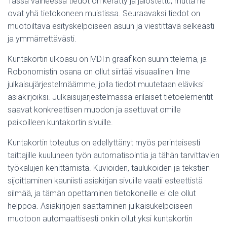
Tässä vaiheessa tiedot on kerätty ja jalostettu, mutta ne
ovat yhä tietokoneen muistissa. Seuraavaksi tiedot on
muotoiltava esityskelpoiseen asuun ja viestittävä selkeästi
ja ymmärrettävästi.
Kuntakortin ulkoasu on MDI:n graafikon suunnittelema, ja
Robonomistin osana on ollut siirtää visuaalinen ilme
julkaisujärjestelmäämme, jolla tiedot muutetaan eläviksi
asiakirjoiksi. Julkaisujärjestelmässä erilaiset tietoelementit
saavat konkreettisen muodon ja asettuvat omille
paikoilleen kuntakortin sivuille.
Kuntakortin toteutus on edellyttänyt myös perinteisesti
taittajille kuuluneen työn automatisointia ja tähän tarvittavien
työkalujen kehittämistä. Kuvioiden, taulukoiden ja tekstien
sijoittaminen kauniisti asiakirjan sivuille vaatii esteettistä
silmää, ja tämän opettaminen tietokoneille ei ole ollut
helppoa. Asiakirjojen saattaminen julkaisukelpoiseen
muotoon automaattisesti onkin ollut yksi kuntakortin