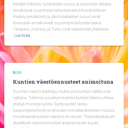
kesällä Väkiluku, työikäisten osuus ja asumisen ahtaus
ennakoivat suurempia tartuntamääriä Kesämökkien
määrä, pendelöinti ja ulkomaalaisten osuus eivät
itsessään ennakoineet suurempia tartuntamääriä
Tampere, Joensuu ja Turku ovat säästyneet yllättävän
Lue lisää…
BLOG
Kuntien väestöennusteet animoituna
Suomen väestö ikääntyy, mutta erot kuntien välillä ovat
valtavia. Tulevina vuosikymmeninä kuntien tilanne uhkaa
eriytyä monista syistä. Syntyvyyden lasku,
kaupungistuminen ja talouden toimialarakenteen muutos
muokkaavat kuntien väestöä eri tavoin. Tilastokeskuksen
alueelliset väestöennusteet antavat hyvän kuvan