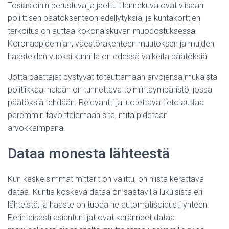
Tosiasioihin perustuva ja jaettu tilannekuva ovat viisaan
poliittisen päätöksenteon edellytyksiä, ja kuntakorttien
tarkoitus on auttaa kokonaiskuvan muodostuksessa.
Koronaepidemian, väestörakenteen muutoksen ja muiden
haasteiden vuoksi kunnilla on edessä vaikeita päätöksiä.
Jotta päättäjät pystyvät toteuttamaan arvojensa mukaista
politiikkaa, heidän on tunnettava toimintaympäristö, jossa
päätöksiä tehdään. Relevantti ja luotettava tieto auttaa
paremmin tavoittelemaan sitä, mitä pidetään
arvokkaimpana.
Dataa monesta lähteestä
Kun keskeisimmät mittarit on valittu, on niistä kerättävä
dataa. Kuntia koskeva dataa on saatavilla lukuisista eri
lähteistä, ja haaste on tuoda ne automatisoidusti yhteen.
Perinteisesti asiantuntijat ovat keränneet dataa