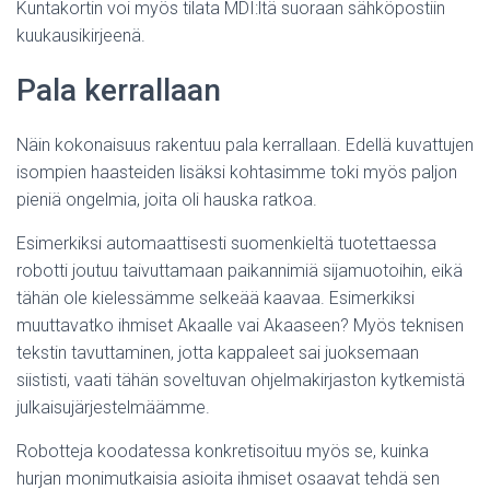
Kuntakortin voi myös tilata MDI:ltä suoraan sähköpostiin
kuukausikirjeenä.
Pala kerrallaan
Näin kokonaisuus rakentuu pala kerrallaan. Edellä kuvattujen
isompien haasteiden lisäksi kohtasimme toki myös paljon
pieniä ongelmia, joita oli hauska ratkoa.
Esimerkiksi automaattisesti suomenkieltä tuotettaessa
robotti joutuu taivuttamaan paikannimiä sijamuotoihin, eikä
tähän ole kielessämme selkeää kaavaa. Esimerkiksi
muuttavatko ihmiset Akaalle vai Akaaseen? Myös teknisen
tekstin tavuttaminen, jotta kappaleet sai juoksemaan
siististi, vaati tähän soveltuvan ohjelmakirjaston kytkemistä
julkaisujärjestelmäämme.
Robotteja koodatessa konkretisoituu myös se, kuinka
hurjan monimutkaisia asioita ihmiset osaavat tehdä sen