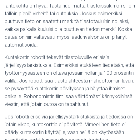
lähtökohta on hyvä. Tästä huolimatta tilastoissakin on silloin
tällöin pieniä virheitä tai outouksia. Joskus esimerkiksi
puuttuva tieto on saatettu merkitä tilastotauluihin nollaksi,
vaikka paikalla kuuluisi olla puuttuvan tiedon merkki. Koska
dataa on niin valtavasti, myös laadunvalvonta on pitänyt
automatisoida.
Kuntakortin robotit tekevät tilastoluvuille erilaisia
järjellisyystarkistuksia. Esimerkiksi etukäteen tiedetään, että
työttömyysasteen on oltava jossain nollan ja 100 prosentin
välillä. Jos robotti saa tilastolähteestä mahdottoman luvun,
se pysäyttää kuntakortin päivityksen ja hälyttää ihmiset
paikalle. Robonomistin tiimi saa välittömästi kännyköihinsä
viestin, että jotain outoa on tapahtunut.
Jos robotti ei selviä järjellisyystarkistuksista ja tiedoissa on
jotain vikaa, kuntakorttia ei päivitetä. Virheellinen tieto ei
päädy kuntakortin käyttäjille, vaan heillä on käytössään