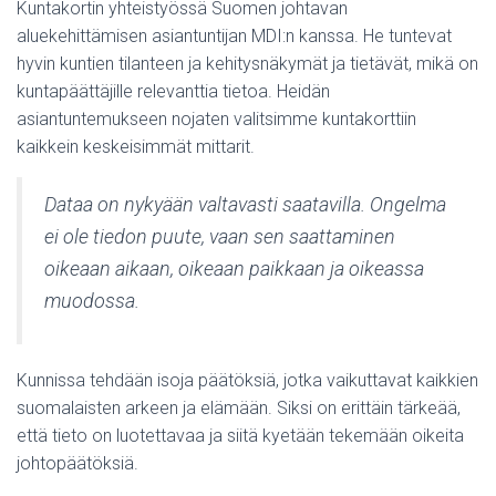
Kuntakortin yhteistyössä Suomen johtavan
aluekehittämisen asiantuntijan MDI:n kanssa. He tuntevat
hyvin kuntien tilanteen ja kehitysnäkymät ja tietävät, mikä on
kuntapäättäjille relevanttia tietoa. Heidän
asiantuntemukseen nojaten valitsimme kuntakorttiin
kaikkein keskeisimmät mittarit.
Dataa on nykyään valtavasti saatavilla. Ongelma
ei ole tiedon puute, vaan sen saattaminen
oikeaan aikaan, oikeaan paikkaan ja oikeassa
muodossa.
Kunnissa tehdään isoja päätöksiä, jotka vaikuttavat kaikkien
suomalaisten arkeen ja elämään. Siksi on erittäin tärkeää,
että tieto on luotettavaa ja siitä kyetään tekemään oikeita
johtopäätöksiä.