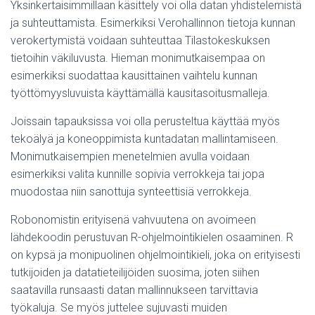
Yksinkertaisimmillaan käsittely voi olla datan yhdistelemistä
ja suhteuttamista. Esimerkiksi Verohallinnon tietoja kunnan
verokertymistä voidaan suhteuttaa Tilastokeskuksen
tietoihin väkiluvusta. Hieman monimutkaisempaa on
esimerkiksi suodattaa kausittainen vaihtelu kunnan
työttömyysluvuista käyttämällä kausitasoitusmalleja.
Joissain tapauksissa voi olla perusteltua käyttää myös
tekoälyä ja koneoppimista kuntadatan mallintamiseen.
Monimutkaisempien menetelmien avulla voidaan
esimerkiksi valita kunnille sopivia verrokkeja tai jopa
muodostaa niin sanottuja synteettisiä verrokkeja.
Robonomistin erityisenä vahvuutena on avoimeen
lähdekoodin perustuvan R-ohjelmointikielen osaaminen. R
on kypsä ja monipuolinen ohjelmointikieli, joka on erityisesti
tutkijoiden ja datatieteilijöiden suosima, joten siihen
saatavilla runsaasti datan mallinnukseen tarvittavia
työkaluja. Se myös juttelee sujuvasti muiden