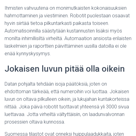
Ihmisten vahvuutena on monimutkaisten kokonaisuuksien
hahmottaminen ja viestiminen. Robotit puolestaan osaavat
hyvin siirtää tietoa pilkuntarkasti paikasta toiseen.
Automatisoinnilla säästytään kustannusten lisäksi myös
monilta inhimillisiltä virheiltä. Automaation ansiosta erilaisten
laskelmien ja raporttien päivittäminen uusilla datoilla ei ole
enää kynnyskysymys.
Jokaisen luvun pitää olla oikein
Datan pohjalta tehdään isoja päätöksiä, joten on
ehdottoman tärkeää, että numeroihin voi luottaa. Jokaisen
luvun on oltava pilkulleen oikein, ja lukujahan kuntakorteissa
riittää. Joka päivä robotit tuottavat yhteensä yli 3000 sivua
luettavaa. Jotta virheiltä vältyttäisiin, on laadunvalvonnan
prosessien oltava kunnossa.
Suomessa tilastot ovat onneksi huippulaadukkaita, joten