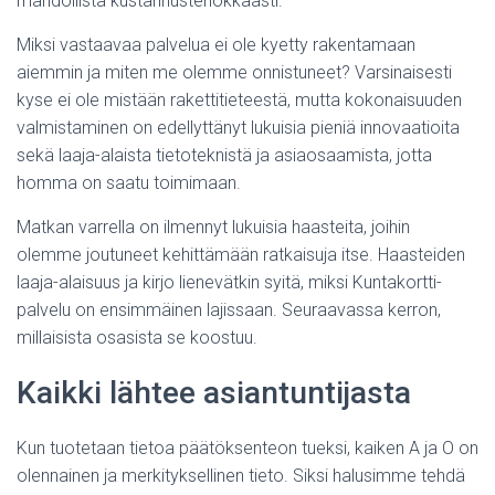
mahdollista kustannustehokkaasti.
Miksi vastaavaa palvelua ei ole kyetty rakentamaan
aiemmin ja miten me olemme onnistuneet? Varsinaisesti
kyse ei ole mistään rakettitieteestä, mutta kokonaisuuden
valmistaminen on edellyttänyt lukuisia pieniä innovaatioita
sekä laaja-alaista tietoteknistä ja asiaosaamista, jotta
homma on saatu toimimaan.
Matkan varrella on ilmennyt lukuisia haasteita, joihin
olemme joutuneet kehittämään ratkaisuja itse. Haasteiden
laaja-alaisuus ja kirjo lienevätkin syitä, miksi Kuntakortti-
palvelu on ensimmäinen lajissaan. Seuraavassa kerron,
millaisista osasista se koostuu.
Kaikki lähtee asiantuntijasta
Kun tuotetaan tietoa päätöksenteon tueksi, kaiken A ja O on
olennainen ja merkityksellinen tieto. Siksi halusimme tehdä