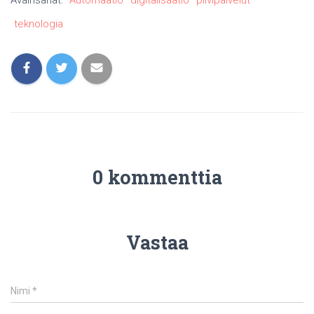
Avainsanat:
Automaatio
digitalisaatio
pilvipalvelut
teknologia
0 kommenttia
Vastaa
Nimi
*