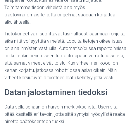
eilispäivän kortti, kunnes vika on saatu korjattua.
Toimitamme tiedon virheistä aina myös
tilastoviranomaisille, jotta ongelmat saadaan korjattua
alkulähteellä.
Tietokoneet vain suorittavat täsmällisesti saamiaan ohjeita,
eikä niitä voi syyttää virheistä. Lopulta tietojen oikeellisuus
on aina ihmisten vastuulla. Automatisoidussa raportoinnissa
on kuitenkin perinteiseen tuotantotapaan verrattuna se etu,
että samat virheet eivät toistu: Kun virheellinen koodi on
kerran korjattu, jatkossa robotti osaa asian oikein. Näin
virheet karsiutuvat ja tuotteen laatu kehittyy jatkuvasti.
Datan jalostaminen tiedoksi
Data sellaisenaan on harvoin merkityksellistä. Usein sitä
pitää käsitellä eri tavoin, jotta siitä syntyisi hyödyllistä raaka-
ainetta päätöksenteon tueksi.