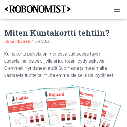
N
A
V
Miten Kuntakortti tehtiin?
I
G
Juha Itkonen
/
3.9.2020
O
I
N
Kuntakortti-palvelu on monessa suhteessa täysin
T
uudenlainen palvelu, jolle ei juurikaan löydy esikuvia.
I
Olemmekin yrittäneet etsiä Suomesta ja maailmalta
P
Ä
vastaavia tuotteita, mutta emme ole sellaisia löytäneet.
Ä
L
L
E
/
P
O
I
S