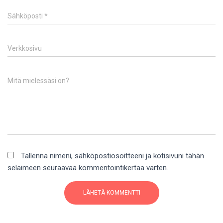
Sähköposti
*
Verkkosivu
Mitä mielessäsi on?
Tallenna nimeni, sähköpostiosoitteeni ja kotisivuni tähän
selaimeen seuraavaa kommentointikertaa varten.