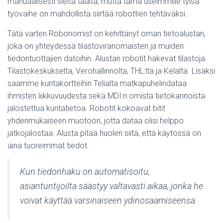
manuaalisesti sieltä täältä, mutta tämä useimmille tylsä
työvaihe on mahdollista siirtää robottien tehtäväksi.
Tätä varten Robonomist on kehittänyt oman tietoalustan,
joka on yhteydessä tilastoviranomaisten ja muiden
tiedontuottajien datoihin. Alustan robotit hakevat tilastoja
Tilastokeskukselta, Verohallinnolta, THL:ltä ja Kelalta. Lisäksi
saamme kuntakortteihin Telialta matkapuhelindataa
ihmisten liikkuvuudesta sekä MDI:n omista tietokannoista
jalostettua kuntatietoa. Robotit kokoavat bitit
yhdenmukaiseen muotoon, jotta dataa olisi helppo
jatkojalostaa. Alusta pitää huolen siitä, että käytössä on
aina tuoreimmat tiedot.
Kun tiedonhaku on automatisoitu,
asiantuntijoilta säästyy valtavasti aikaa, jonka he
voivat käyttää varsinaiseen ydinosaamiseensa.