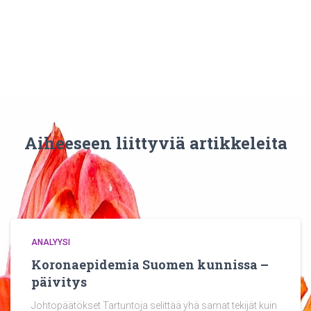
Aiheeseen liittyviä artikkeleita
ANALYYSI
Koronaepidemia Suomen kunnissa –
päivitys
Johtopäätökset Tartuntoja selittää yhä samat tekijät kuin