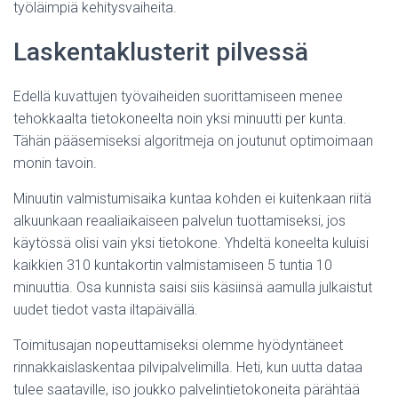
työläimpiä kehitysvaiheita.
Laskentaklusterit pilvessä
Edellä kuvattujen työvaiheiden suorittamiseen menee
tehokkaalta tietokoneelta noin yksi minuutti per kunta.
Tähän pääsemiseksi algoritmeja on joutunut optimoimaan
monin tavoin.
Minuutin valmistumisaika kuntaa kohden ei kuitenkaan riitä
alkuunkaan reaaliaikaiseen palvelun tuottamiseksi, jos
käytössä olisi vain yksi tietokone. Yhdeltä koneelta kuluisi
kaikkien 310 kuntakortin valmistamiseen 5 tuntia 10
minuuttia. Osa kunnista saisi siis käsiinsä aamulla julkaistut
uudet tiedot vasta iltapäivällä.
Toimitusajan nopeuttamiseksi olemme hyödyntäneet
rinnakkaislaskentaa pilvipalvelimilla. Heti, kun uutta dataa
tulee saataville, iso joukko palvelintietokoneita pärähtää