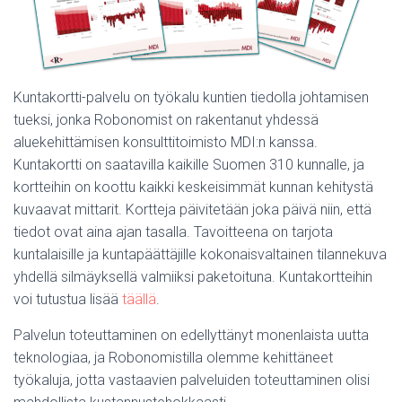
Kuntakortti-palvelu on työkalu kuntien tiedolla johtamisen
tueksi, jonka Robonomist on rakentanut yhdessä
aluekehittämisen konsulttitoimisto MDI:n kanssa.
Kuntakortti on saatavilla kaikille Suomen 310 kunnalle, ja
kortteihin on koottu kaikki keskeisimmät kunnan kehitystä
kuvaavat mittarit. Kortteja päivitetään joka päivä niin, että
tiedot ovat aina ajan tasalla. Tavoitteena on tarjota
kuntalaisille ja kuntapäättäjille kokonaisvaltainen tilannekuva
yhdellä silmäyksellä valmiiksi paketoituna. Kuntakortteihin
voi tutustua lisää
täällä
.
Palvelun toteuttaminen on edellyttänyt monenlaista uutta
teknologiaa, ja Robonomistilla olemme kehittäneet
työkaluja, jotta vastaavien palveluiden toteuttaminen olisi