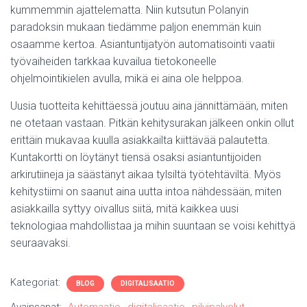
kummemmin ajattelematta. Niin kutsutun Polanyin
paradoksin mukaan tiedämme paljon enemmän kuin
osaamme kertoa. Asiantuntijatyön automatisointi vaatii
työvaiheiden tarkkaa kuvailua tietokoneelle
ohjelmointikielen avulla, mikä ei aina ole helppoa.
Uusia tuotteita kehittäessä joutuu aina jännittämään, miten
ne otetaan vastaan. Pitkän kehitysurakan jälkeen onkin ollut
erittäin mukavaa kuulla asiakkailta kiittävää palautetta.
Kuntakortti on löytänyt tiensä osaksi asiantuntijoiden
arkirutiineja ja säästänyt aikaa tylsiltä työtehtäviltä. Myös
kehitystiimi on saanut aina uutta intoa nähdessään, miten
asiakkailla syttyy oivallus siitä, mitä kaikkea uusi
teknologiaa mahdollistaa ja mihin suuntaan se voisi kehittyä
seuraavaksi.
Kategoriat:
BLOG
DIGITALISAATIO