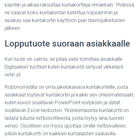
käyntiin ja alkaa raksuttaa kuntakortteja rinnakkain. Yhdessä
ne saavat koko kuntakentän katettua nopeammin ja
asiakas saa kuntakortin käyttöön pian tilastojulkistusten
jälkeen.
Lopputuote suoraan asiakkaalle
Kun tuote on valmis, se pitää vielä toimittaa asiakkaille.
Digitaaliset tuotteet kuten kuntakortit siirtyvät vikkelästi
netin yli.
Robonomistilla on oma jakelukanava kuntakorteille, josta
asiakkaat löytävät kuntakortin ja kaikki sen oheismateriaalit,
kuten kuviot sisältävän PowerPoint-esityksen ja datat
sisältävän Excel-tiedoston. Yksinkertaisinta kuntakortti on
ladata tutusta nettiosoitteesta, josta löytyy aina tuorein
versio. Osoitteen voi myös upottaa omille nettisivuilleen,
jolloin kuntakortti on kaikkien kuntalaisten saatavilla.